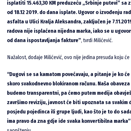
isplatiti 15.463,30 КM preduzeću „Srbinje putevi” 
od 18.12 2019. do dana isplate. Ugovor o izvođenju ra
asfalta u Ulici Кralja Aleksandra, zaključen je 7.11.20
radova nije isplaćena nijedna marka, iako se u ugovor
od dana ispostavljanja fakture”
, tvrdi Milićević.
Nažalost, dodaje Milićević, ovo nije jedina presuda koju će 
“Dugovi se sa kamatom povećavaju, a pitanje je ko će 
skoro svakodnevno blokiranom računu. Naša obaveza 
budemo transparentni, pa ćemo putem medija obavješ
završimo reviziju, javnost će biti upoznata sa svakim d
posjedu pojedinca ili grupe ljudi, kao što je to do sada
ima pravo da zna gdje ide svaka konvertibilna marka”
saopštenju.