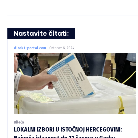
Nastavite čitati:
direkt-portal.com
-
October 6, 2024
Bileća
LOKALNI IZBORI U ISTOČNOJ HERCEGOVINI:
Najveća izlaznost do 11 časova u Gacku,