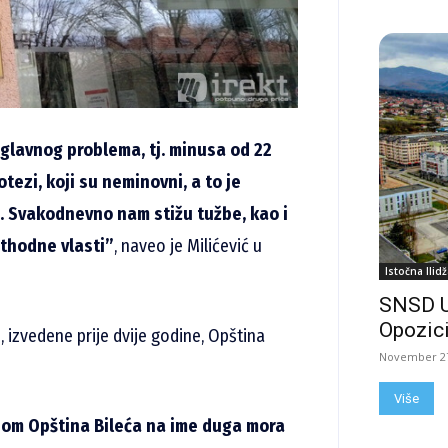
glavnog problema, tj. minusa od 22
tezi, koji su neminovni, a to je
. Svakodnevno nam stižu tužbe, kao i
ethodne vlasti”
, naveo je Milićević u
Istočna Ilidž
SNSD 
Opozici
 izvedene prije dvije godine, Opština
November 27
Više
ojom Opština Bileća na ime duga mora