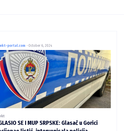
rekt-portal.com
-
October 6, 2024
ekt
LASIO SE I MUP SRPSKE: Glasač u Gorici
cijepao listić, intervenisala policija