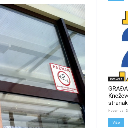
infoveza
GRAĐAN
Kneževo
stranak
November 28
Više