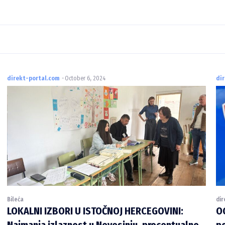
direkt-portal.com
-
October 6, 2024
di
Bileća
dir
LOKALNI IZBORI U ISTOČNOJ HERCEGOVINI:
OG
Najmanja izlaznost u Nevesinju, procentualno
po