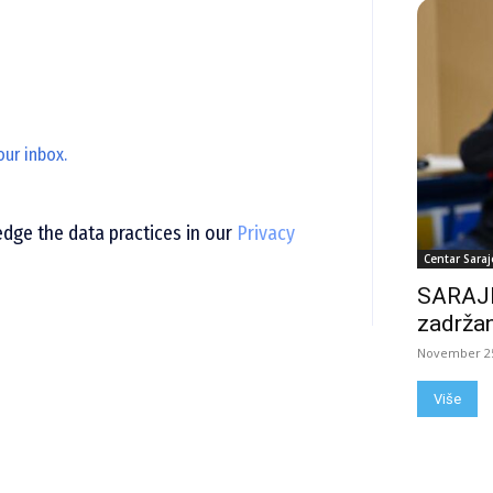
our inbox.
ge the data practices in our
Privacy
Centar Saraj
SARAJE
zadržan
November 25
Više