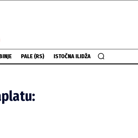
i
BINJE
PALE (RS)
ISTOČNA ILIDŽA
aplatu: