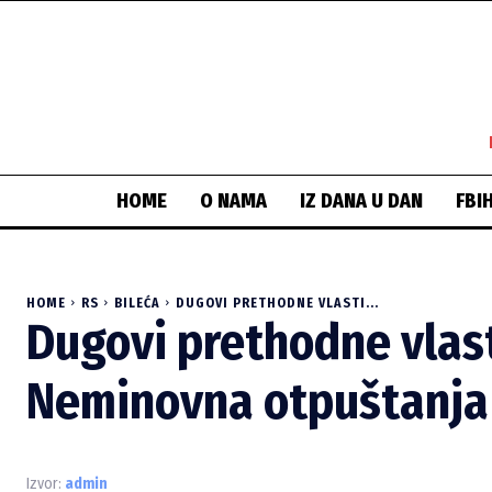
HOME
O NAMA
IZ DANA U DAN
FBI
HOME
RS
BILEĆA
DUGOVI PRETHODNE VLASTI...
Dugovi prethodne vlast
Neminovna otpuštanja
Izvor:
admin