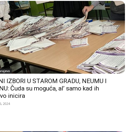
arajevo
I IZBORI U STAROM GRADU, NEUMU I
U: Čuda su moguća, al’ samo kad ih
vo inicira
, 2024