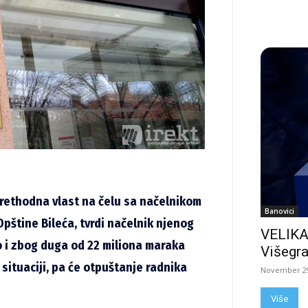
prethodna vlast na čelu sa načelnikom
Banovici
pštine Bileća, tvrdi načelnik njenog
VELIKA
ao i zbog duga od 22 miliona maraka
Višegra
 situaciji, pa će otpuštanje radnika
November 29
Više