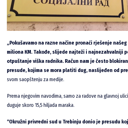
„Pokušavamo na razne načine pronaći rješenje našeg 
miliona КM. Takođe, slijede najteži i najnezahvalniji po
otpuštanje viška radnika. Račun nam je često blokiran
presude, kojima se mora platiti dug, naslijeđen od pr
svom saopštenju za medije.
Prema njegovim navodima, samo za radove na glavnoj ulici,
duguje skoro 15,5 hiljada maraka.
“Okružni privredni sud u Trebinju donio je presudu k