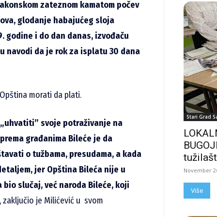
sa zakonskom zateznom kamatom počev
dova, glodanje habajućeg sloja
19. godine i do dan danas, izvođaču
u navodi da je rok za isplatu 30 dana
Opština morati da plati.
Stari Grad S
„uhvatiti” svoje potraživanje na
LOKALN
prema građanima Bileće je da
BUGOJN
tavati o tužbama, presudama, a kada
tužilašt
etaljem, jer Opština Bileća nije u
November 26
 bio slučaj, već naroda Bileće, koji
Više
, zaključio je Milićević u svom