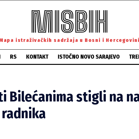
MISBIH
Mapa istraživačkih sadržaja u Bosni i Hercegovin
H
RS
KONTAKT
ISTOČNO NOVO SARAJEVO
TRE
i Bilećanima stigli na n
 radnika