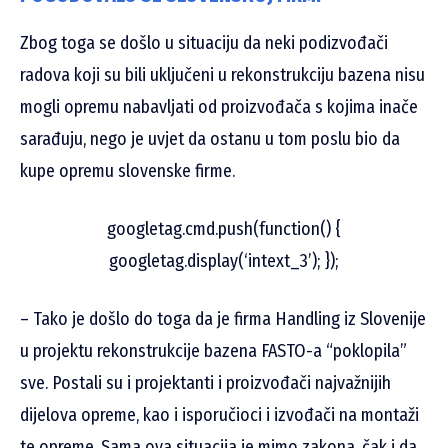
Zbog toga se došlo u situaciju da neki podizvođači
radova koji su bili uključeni u rekonstrukciju bazena nisu
mogli opremu nabavljati od proizvođača s kojima inače
sarađuju, nego je uvjet da ostanu u tom poslu bio da
kupe opremu slovenske firme.
googletag.cmd.push(function() {
googletag.display(‘intext_3’); });
– Tako je došlo do toga da je firma Handling iz Slovenije
u projektu rekonstrukcije bazena FASTO-a “poklopila”
sve. Postali su i projektanti i proizvođači najvažnijih
dijelova opreme, kao i isporučioci i izvođači na montaži
te opreme. Sama ova situacija je mimo zakona, čak i da