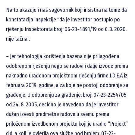
Na to ukazuje i naš sagovornik koji insistira na tome da
konstatacija inspekcije “da je investitor postupio po
rješenju Inspektorata broj: 06-23-4891/19 od 6. 3. 2020.
nije tačna”.
– Jer tehnologija korištenja bazena nije prilagođena
odobrenom rješenju nego se radovi i dalje izvode prema
naknadno urađenom projektnom rješenju firme I.D.E.A iz
februara 2019. godine, a za koje ne postoji odobrenje za
građenje. U odobrenju za građenje, broj: 07-23-2254/05
od 24. 8. 2005, decidno je navedeno da je investitor
dužan izvesti predmetne radove u svemu prema
priloženom izvedbenom projektu koji je uradio “Projekt”
d.d, a koji je ovjerila ova službe pod brojem: 07-23-