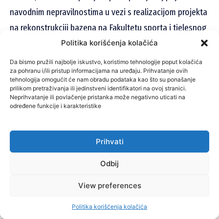
navodnim nepravilnostima u vezi s realizacijom projekta
na rekonstrukciji bazena na Fakultetu sporta i tjelesnog
odgoja (FASTO) u Sarajevu.
Politika korišćenja kolačića
Da bismo pružili najbolje iskustvo, koristimo tehnologije poput kolačića
za pohranu i/ili pristup informacijama na uređaju. Prihvatanje ovih
tehnologija omogućit će nam obradu podataka kao što su ponašanje
prilikom pretraživanja ili jedinstveni identifikatori na ovoj stranici.
Neprihvatanje ili povlačenje pristanka može negativno uticati na
određene funkcije i karakteristike
Prihvati
Odbij
View preferences
Erduan Kafedžić, šef Ureda za borbu protiv korupcije i upravljanje kvalitetom KS
Politika korišćenja kolačića
– Prema sadržaju zaprimljene prijave, realizacija