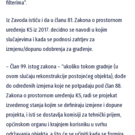
filterima”.
Iz Zavoda ističu i da u članu 81. Zakona o prostornom
uređenju KS iz 2017. decidno se navodi u kojim
slučajevima i kada se podnosi zahtjev za
izmjenu/dopunu odobrenja za građenje.
– Član 99. istog zakona – “ukoliko tokom gradnje (u
ovom slučaju rekonstrukcije postojećeg objekta), dođe
do određenih izmjena koje ne potpadaju pod član 88.
Zakona o prostornom uređenju KS, radi se projekat
izvedenog stanja kojim se definiraju izmjene i dopune
projekta, i isti se dostavlja komisiji za tehnički prijem,
općinskom organu i krajnjem korisniku u svrhu
održavanja objekta, a što će se učiniti kada se formira