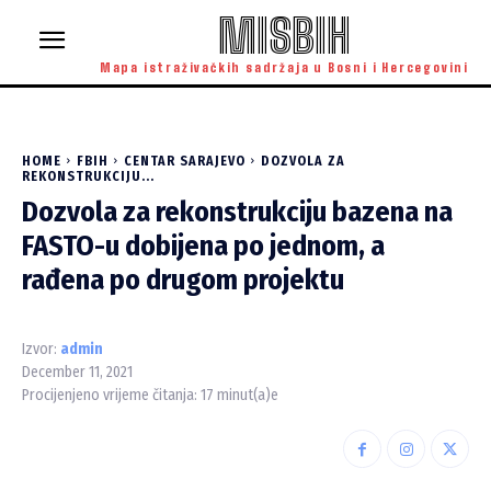
MISBIH
Mapa istraživačkih sadržaja u Bosni i Hercegovini
HOME
FBIH
CENTAR SARAJEVO
DOZVOLA ZA
REKONSTRUKCIJU...
Dozvola za rekonstrukciju bazena na
FASTO-u dobijena po jednom, a
rađena po drugom projektu
Izvor:
admin
December 11, 2021
Procijenjeno vrijeme čitanja:
17
minut(a)e