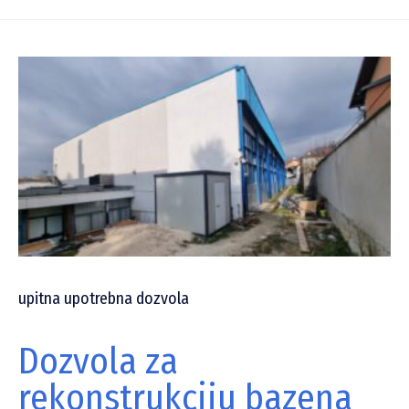
upitna upotrebna dozvola
Dozvola za
rekonstrukciju bazena