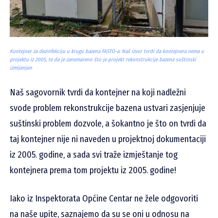
Kontejner za dezinfekciju u krugu bazena FASTO-a: Naš izvor tvrdi da kontejnera nema u
projektu iz 2005, te da je zanemareno što je projekt rekonstrukcije bazena suštinski
izmijenjen
Naš sagovornik tvrdi da kontejner na koji nadležni
svode problem rekonstrukcije bazena ustvari zasjenjuje
suštinski problem dozvole, a šokantno je što on tvrdi da
taj kontejner nije ni naveden u projektnoj dokumentaciji
iz 2005. godine, a sada svi traže izmještanje tog
kontejnera prema tom projektu iz 2005. godine!
Iako iz Inspektorata Općine Centar ne žele odgovoriti
na naše upite, saznajemo da su se oni u odnosu na