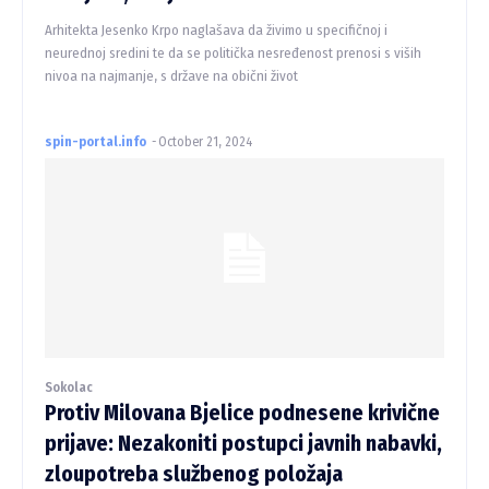
Arhitekta Jesenko Krpo naglašava da živimo u specifičnoj i
neurednoj sredini te da se politička nesređenost prenosi s viših
nivoa na najmanje, s države na obični život
spin-portal.info
-
October 21, 2024
Sokolac
Protiv Milovana Bjelice podnesene krivične
prijave: Nezakoniti postupci javnih nabavki,
zloupotreba službenog položaja