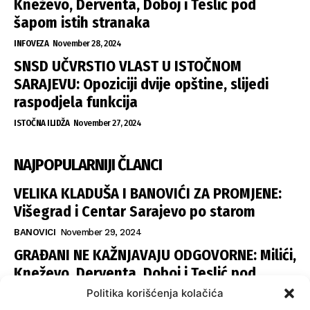
Kneževo, Derventa, Doboj i Teslić pod
šapom istih stranaka
INFOVEZA
November 28, 2024
SNSD UČVRSTIO VLAST U ISTOČNOM
SARAJEVU: Opoziciji dvije opštine, slijedi
raspodjela funkcija
ISTOČNA ILIDŽA
November 27, 2024
NAJPOPULARNIJI ČLANCI
VELIKA KLADUŠA I BANOVIĆI ZA PROMJENE:
Višegrad i Centar Sarajevo po starom
BANOVICI
November 29, 2024
GRAĐANI NE KAŽNJAVAJU ODGOVORNE: Milići,
Kneževo, Derventa, Doboj i Teslić pod
šapom istih stranaka
Politika korišćenja kolačića