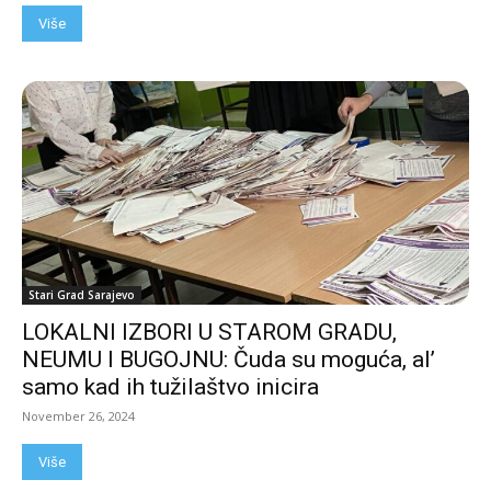
Više
Stari Grad Sarajevo
LOKALNI IZBORI U STAROM GRADU,
NEUMU I BUGOJNU: Čuda su moguća, al’
samo kad ih tužilaštvo inicira
November 26, 2024
Više