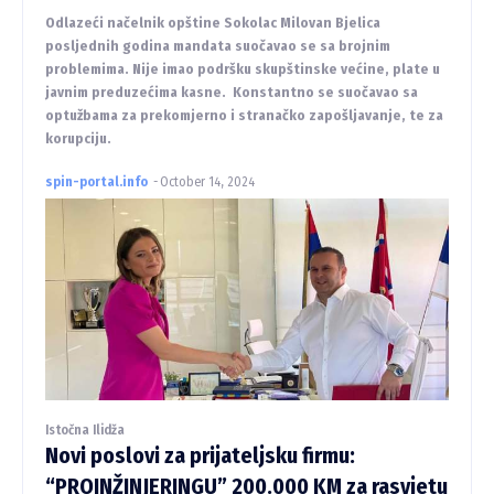
Odlazeći načelnik opštine Sokolac Milovan Bjelica
posljednih godina mandata suočavao se sa brojnim
problemima. Nije imao podršku skupštinske većine, plate u
javnim preduzećima kasne. Konstantno se suočavao sa
optužbama za prekomjerno i stranačko zapošljavanje, te za
korupciju.
spin-portal.info
-
October 14, 2024
Istočna Ilidža
Novi poslovi za prijateljsku firmu:
“PROINŽINJERINGU” 200.000 KM za rasvjetu