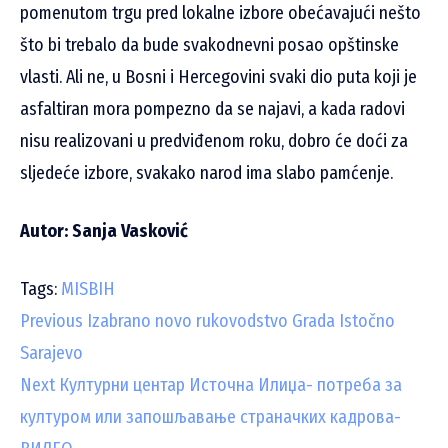
pomenutom trgu pred lokalne izbore obećavajući nešto
što bi trebalo da bude svakodnevni posao opštinske
vlasti. Ali ne, u Bosni i Hercegovini svaki dio puta koji je
asfaltiran mora pompezno da se najavi, a kada radovi
nisu realizovani u predviđenom roku, dobro će doći za
sljedeće izbore, svakako narod ima slabo pamćenje.
Autor: Sanja Vasković
Tags:
MISBIH
C
Previous
Izabrano novo rukovodstvo Grada Istočno
Sarajevo
o
Next
Културни центар Источна Илиџа- потреба за
n
културом или запошљавање страначких кадрова-
t