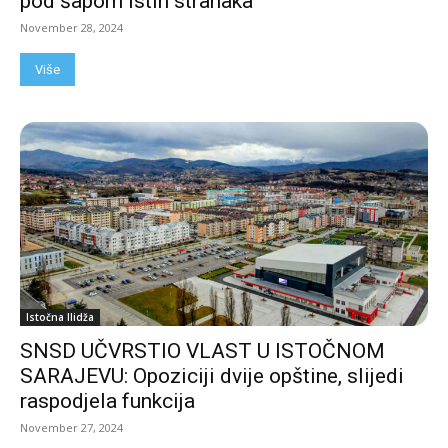
pod šapom istih stranaka
November 28, 2024
Više
Istočna Ilidža
SNSD UČVRSTIO VLAST U ISTOČNOM
SARAJEVU: Opoziciji dvije opštine, slijedi
raspodjela funkcija
November 27, 2024