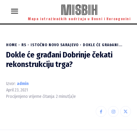
MISBIH
Mapa istraživačkih sadržaja u Bosni i Hercegovini
HOME
RS
ISTOČNO NOVO SARAJEVO
DOKLE ĆE GRAĐANI...
Dokle će građani Dobrinje čekati
rekonstrukciju trga?
Izvor:
admin
April 23, 2021
Procijenjeno vrijeme čitanja:
2
minut(a)e