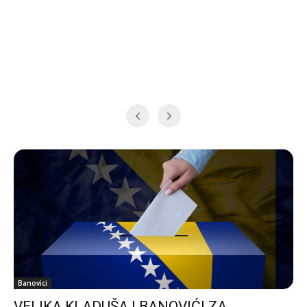
Banovici
VELIKA KLADUŠA I BANOVIĆI ZA