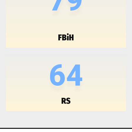
79
FBiH
64
RS