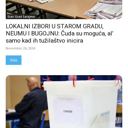
Stari Grad Sarajevo
LOKALNI IZBORI U STAROM GRADU,
NEUMU I BUGOJNU: Čuda su moguća, al’
samo kad ih tužilaštvo inicira
November 26, 2024
Više