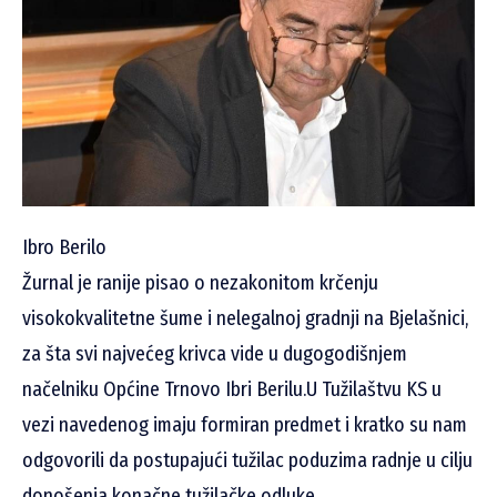
Ibro Berilo
Žurnal je ranije pisao o nezakonitom krčenju
visokokvalitetne šume i nelegalnoj gradnji na Bjelašnici,
za šta svi najvećeg krivca vide u dugogodišnjem
načelniku Općine Trnovo Ibri Berilu.U Tužilaštvu KS u
vezi navedenog imaju formiran predmet i kratko su nam
odgovorili da postupajući tužilac poduzima radnje u cilju
donošenja konačne tužilačke odluke.