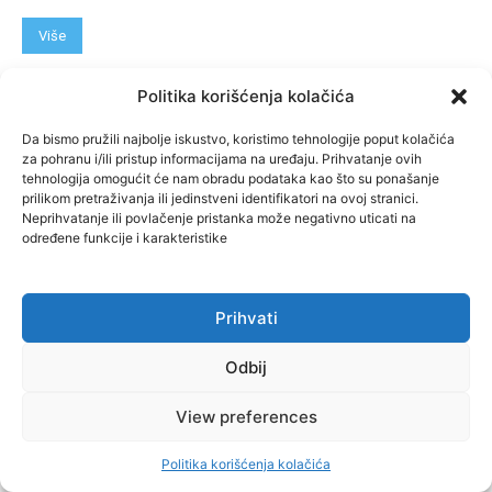
Više
Politika korišćenja kolačića
Da bismo pružili najbolje iskustvo, koristimo tehnologije poput kolačića
za pohranu i/ili pristup informacijama na uređaju. Prihvatanje ovih
tehnologija omogućit će nam obradu podataka kao što su ponašanje
prilikom pretraživanja ili jedinstveni identifikatori na ovoj stranici.
Neprihvatanje ili povlačenje pristanka može negativno uticati na
određene funkcije i karakteristike
infoveza
Prihvati
GRAĐANI NE KAŽNJAVAJU ODGOVORNE:
Odbij
Milići, Kneževo, Derventa, Doboj i Teslić
pod šapom istih stranaka
View preferences
November 28, 2024
Politika korišćenja kolačića
Više