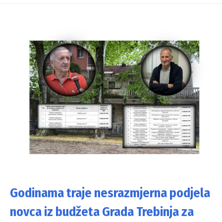
Godinama traje nesrazmjerna podjela
novca iz budžeta Grada Trebinja za