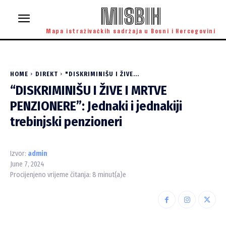
MISBIH
Mapa istraživačkih sadržaja u Bosni i Hercegovini
HOME
DIREKT
"DISKRIMINIŠU I ŽIVE...
“DISKRIMINIŠU I ŽIVE I MRTVE
PENZIONERE”: Jednaki i jednakiji
trebinjski penzioneri
Izvor:
admin
June 7, 2024
Procijenjeno vrijeme čitanja:
8
minut(a)e