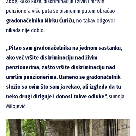
Zbog, kako kaže, diskriminacije i živih i mrtvih
penzionera više puta se pismenim putem obraćao
gradonačelniku Mirku Ćuriću
, no takav odgovor
nikada nije dobio.
„Pitao sam gradonačelnika na jednom sastanku,
ako već vršite diskriminaciju nad živim
penzionerima, zašto vršite diskriminaciju nad
umrlim penzionerima. Usmeno se gradonačelnik
složio sa ovim što sam ja rekao, ali izgleda da tu
neko drugi diriguje i donosi takve odluke“,
sumnja
Milojević.