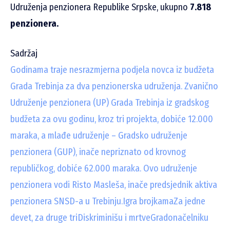
Udruženja penzionera Republike Srpske, ukupno
7.818
penzionera.
Sadržaj
Godinama traje nesrazmjerna podjela novca iz budžeta
Grada Trebinja za dva penzionerska udruženja. Zvanično
Udruženje penzionera (UP) Grada Trebinja iz gradskog
budžeta za ovu godinu, kroz tri projekta, dobiće 12.000
maraka, a mlađe udruženje – Gradsko udruženje
penzionera (GUP), inače nepriznato od krovnog
republičkog, dobiće 62.000 maraka. Ovo udruženje
penzionera vodi Risto Masleša, inače predsjednik aktiva
penzionera SNSD-a u Trebinju.
Igra brojkama
Za jedne
devet, za druge tri
Diskriminišu i mrtve
Gradonačelniku