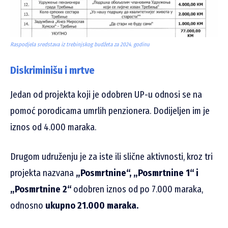
Raspodjela sredstava iz trebinjskog budžeta za 2024. godinu
Diskriminišu i mrtve
Jedan od projekta koji je odobren UP-u odnosi se na
pomoć porodicama umrlih penzionera. Dodijeljen im je
iznos od 4.000 maraka.
Drugom udruženju je za iste ili slične aktivnosti, kroz tri
projekta nazvana
„Posmrtnine“, „Posmrtnine 1“ i
„Posmrtnine 2“
odobren iznos od po 7.000 maraka,
odnosno
ukupno 21.000 maraka.