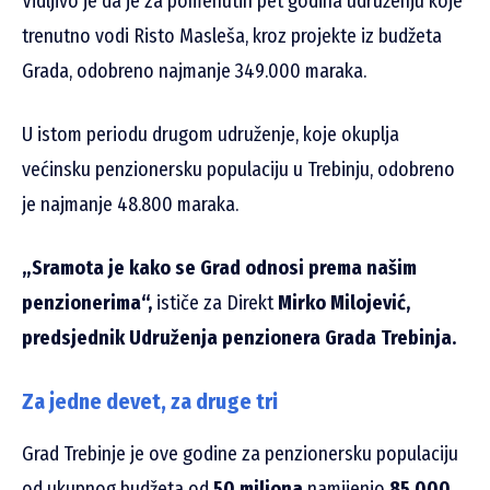
Vidljivo je da je za pomenutih pet godina udruženju koje
trenutno vodi Risto Masleša, kroz projekte iz budžeta
Grada, odobreno najmanje 349.000 maraka.
U istom periodu drugom udruženje, koje okuplja
većinsku penzionersku populaciju u Trebinju, odobreno
je najmanje 48.800 maraka.
„Sramota je kako se Grad odnosi prema našim
penzionerima“,
ističe za Direkt
Mirko Milojević,
predsjednik Udruženja penzionera Grada Trebinja.
Za jedne devet, za druge tri
Grad Trebinje je ove godine za penzionersku populaciju
od ukupnog budžeta od
50 miliona
namijenio
85.000