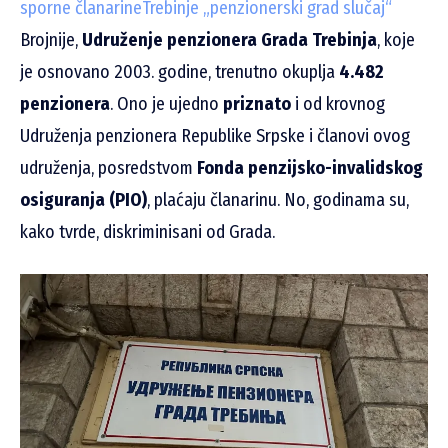
sporne članarine
Trebinje „penzionerski grad slučaj“
Brojnije,
Udruženje penzionera Grada Trebinja
, koje
je osnovano 2003. godine, trenutno okuplja
4.482
penzionera
. Ono je ujedno
priznato
i od krovnog
Udruženja penzionera Republike Srpske i članovi ovog
udruženja, posredstvom
Fonda penzijsko-invalidskog
osiguranja (PIO)
, plaćaju članarinu. No, godinama su,
kako tvrde, diskriminisani od Grada.