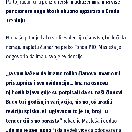
Po toj računici, u penzionerskim udruženjima
ima više
penzionera nego što ih ukupno egzistira u Gradu
Trebinju.
Na naše pitanje kako vodi evidenciju članstva, budući da
nemaju naplatu članarine preko Fonda PIO, Masleša je
odgovorio da imaju svoje evidencije.
„Ja vam kažem da imamo toliko članova. Imamo mi
pristupnice i sve evidencije… Ima na osnovu
njihovih izjava gdje su potpisali da su naši članovi.
Bude tu i godišnjih varijacija, nismo još uradili
reviziju spiska, ali uglavnom to je taj broj i u
tendenciji smo porasta“,
rekao je Masleša i dodao
„da mu je sve jasno“
i da ne želi više da odgovara na