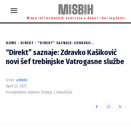
MISBIH
Mapa istraživačkih sadržaja u Bosni i Hercegovini
HOME
DIREKT
“DIREKT” SAZNAJE: ZDRAVKO...
“Direkt” saznaje: Zdravko Kašiković
novi šef trebinjske Vatrogasne službe
Izvor:
admin
April 23, 2021
Procijenjeno vrijeme čitanja:
2
minut(a)e