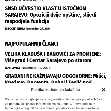
INFOVEZA
November 28, 2024
SNSD UČVRSTIO VLAST U ISTOČNOM
SARAJEVU: Opoziciji dvije opštine, slijedi
raspodjela funkcija
ISTOČNA ILIDŽA
November 27, 2024
NAJPOPULARNIJI ČLANCI
VELIKA KLADUŠA I BANOVIĆI ZA PROMJENE:
Višegrad i Centar Sarajevo po starom
BANOVICI
November 29, 2024
GRAĐANI NE KAŽNJAVAJU ODGOVORNE: Milići,
Kneževo, Derventa, Doboj i Teslić pod
šapom istih stranaka
Politika korišćenja kolačića
INFOVEZA
November 28, 2024
Da bismo pružili najbolje iskustvo, koristimo tehnologije poput kolačića
SNSD UČVRSTIO VLAST U ISTOČNOM
za pohranu i/ili pristup informacijama na uređaju. Prihvatanje ovih
tehnologija omogućit će nam obradu podataka kao što su ponašanje
SARAJEVU: Opoziciji dvije opštine, slijedi