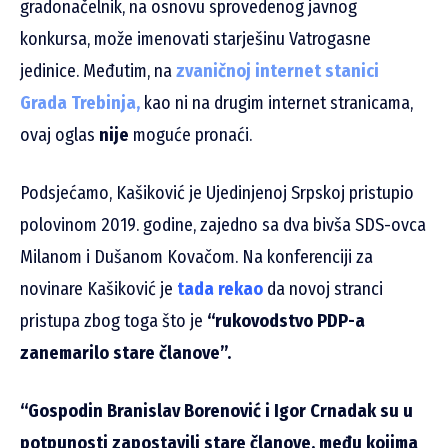
gradonačelnik, na osnovu sprovedenog javnog
konkursa, može imenovati starješinu Vatrogasne
jedinice. Međutim, na
zvaničnoj internet stanici
Grada Trebinja,
kao ni na drugim internet stranicama,
ovaj oglas
nije
moguće pronaći.
Podsjećamo, Kašiković je Ujedinjenoj Srpskoj pristupio
polovinom 2019. godine, zajedno sa dva bivša SDS-ovca
Milanom i Dušanom Kovačom. Na konferenciji za
novinare Kašiković je
tada rekao
da novoj stranci
pristupa zbog toga što je
“rukovodstvo PDP-a
zanemarilo stare članove”.
“Gospodin Branislav Borenović i Igor Crnadak su u
potpunosti zapostavili stare članove, među kojima