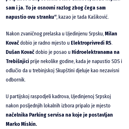
sam i ja. To je osnovni razlog zbog čega sam
napustio ovu stranku“
, kazao je tada Kašiković.
Nakon zvaničnog prelaska u Ujedinjenu Srpsku,
Milan
Kovač
dobio je radno mjesto u
Elektroprivredi RS
.
Dušan Kovač
dobio je posao u
Hidroelektranama na
Trebišnjici
prije nekolike godine, kada je napustio SDS i
odlučio da u trebinjskoj Skupštini djeluje kao nezavisni
odbornik.
U partijskoj raspodjeli kadrova, Ujedinjenoj Srpskoj
nakon posljednjih lokalnih izbora pripalo je mjesto
načelnika Parking servisa na koje je postavljan
Marko Miskin.