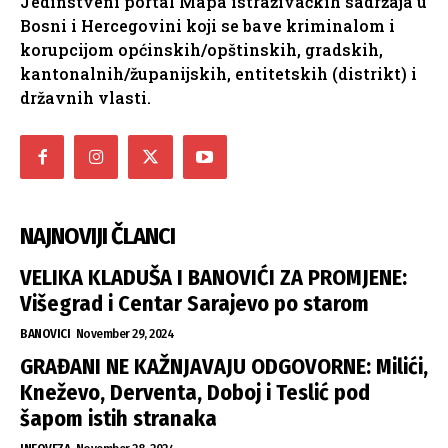
Jedinstveni portal Mapa istraživačkih sadržaja u
Bosni i Hercegovini koji se bave kriminalom i
korupcijom općinskih/opštinskih, gradskih,
kantonalnih/županijskih, entitetskih (distrikt) i
državnih vlasti.
NAJNOVIJI ČLANCI
VELIKA KLADUŠA I BANOVIĆI ZA PROMJENE:
Višegrad i Centar Sarajevo po starom
BANOVICI
November 29, 2024
GRAĐANI NE KAŽNJAVAJU ODGOVORNE: Milići,
Kneževo, Derventa, Doboj i Teslić pod
šapom istih stranaka