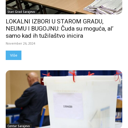
Stari Grad Sarajevo
LOKALNI IZBORI U STAROM GRADU,
NEUMU I BUGOJNU: Čuda su moguća, al’
samo kad ih tužilaštvo inicira
November 26, 2024
Više
Centar Sarajevo