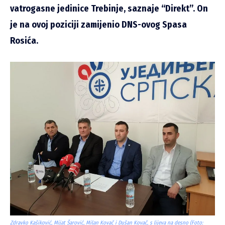
vatrogasne jedinice Trebinje, saznaje “Direkt”. On
je na ovoj poziciji zamijenio DNS-ovog Spasa
Rosića.
Zdravko Kašiković, Mijat Šarović, Milan Kovač i Dušan Kovač, s lijeva na desno (Foto: