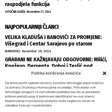
raspodjela funkcija
ISTOČNA ILIDŽA
November 27, 2024
NAJPOPULARNIJI ČLANCI
VELIKA KLADUŠA I BANOVIĆI ZA PROMJENE:
Višegrad i Centar Sarajevo po starom
BANOVICI
November 29, 2024
GRAĐANI NE KAŽNJAVAJU ODGOVORNE: Milići,
Kneževo, Derventa, Doboj i Teslić pod
šapom istih stranaka
Politika korišćenja kolačića
INFOVEZA
November 28, 2024
Da bismo pružili najbolje iskustvo, koristimo tehnologije poput kolačića
SNSD UČVRSTIO VLAST U ISTOČNOM
za pohranu i/ili pristup informacijama na uređaju. Prihvatanje ovih
tehnologija omogućit će nam obradu podataka kao što su ponašanje
SARAJEVU: Opoziciji dvije opštine, slijedi
prilikom pretraživanja ili jedinstveni identifikatori na ovoj stranici.
raspodjela funkcija
Neprihvatanje ili povlačenje pristanka može negativno uticati na
određene funkcije i karakteristike
ISTOČNA ILIDŽA
November 27, 2024