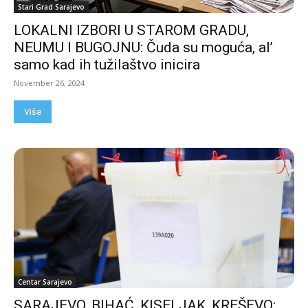
Stari Grad Sarajevo
LOKALNI IZBORI U STAROM GRADU,
NEUMU I BUGOJNU: Čuda su moguća, al’
samo kad ih tužilaštvo inicira
November 26, 2024
Više
Centar Sarajevo
SARAJEVO, BIHAĆ, KISELJAK, KREŠEVO: