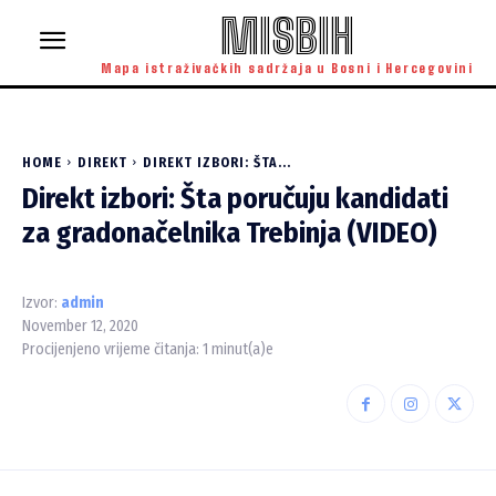
MISBIH
Mapa istraživačkih sadržaja u Bosni i Hercegovini
HOME
DIREKT
DIREKT IZBORI: ŠTA...
Direkt izbori: Šta poručuju kandidati
za gradonačelnika Trebinja (VIDEO)
Izvor:
admin
November 12, 2020
Procijenjeno vrijeme čitanja:
1
minut(a)e