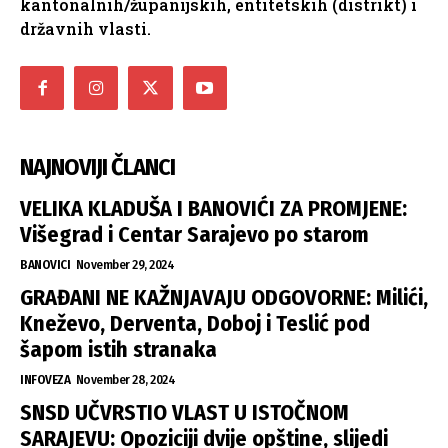
kantonalnih/županijskih, entitetskih (distrikt) i
državnih vlasti.
NAJNOVIJI ČLANCI
VELIKA KLADUŠA I BANOVIĆI ZA PROMJENE:
Višegrad i Centar Sarajevo po starom
BANOVICI
November 29, 2024
GRAĐANI NE KAŽNJAVAJU ODGOVORNE: Milići,
Kneževo, Derventa, Doboj i Teslić pod
šapom istih stranaka
INFOVEZA
November 28, 2024
SNSD UČVRSTIO VLAST U ISTOČNOM
SARAJEVU: Opoziciji dvije opštine, slijedi