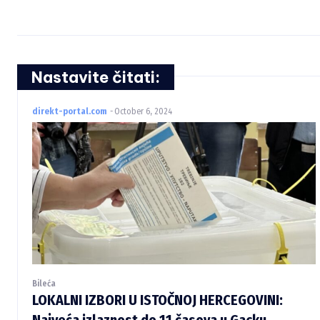
Nastavite čitati:
direkt-portal.com
-
October 6, 2024
Bileća
LOKALNI IZBORI U ISTOČNOJ HERCEGOVINI:
Najveća izlaznost do 11 časova u Gacku,