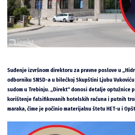
Suđenje izvršnom direktoru za pravne poslove u „Hidr
odborniku SNSD-a u bilećkoj Skupštini Ljubu Vukoviću
sudom u Trebinju. „Direkt“ donosi detalje optužnice p
korištenje falsifikovanih hotelskih računa i putnih tr
maraka, čime je počinio materijalnu štetu HET-u i Opšti