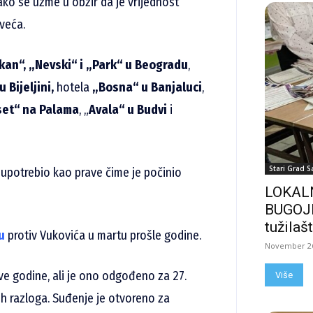
ako se uzme u obzir da je vrijednost
 veća.
kan“, „Nevski“ i „Park“ u Beogradu
,
 Bijeljini,
hotela
„Bosna“ u Banjaluci
,
set“ na Palama
, „
Avala“ u Budvi
i
Stari Grad S
h upotrebio kao prave čime je počinio
LOKALN
BUGOJN
tužilašt
u
protiv Vukovića u martu prošle godine.
November 26
ove godine, ali je ono odgođeno za 27.
Više
ih razloga. Suđenje je otvoreno za