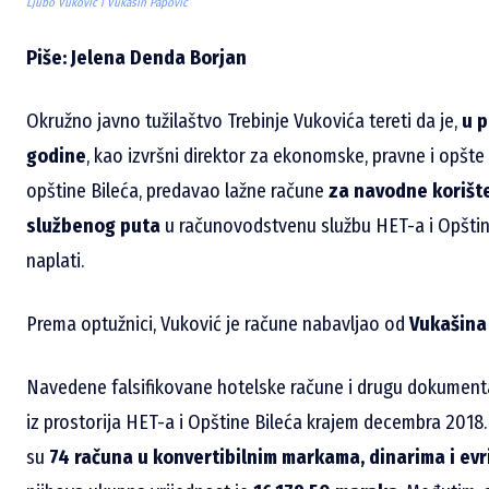
Ljubo Vuković i Vukašin Papović
Piše: Jelena Denda Borjan
Okružno javno tužilaštvo Trebinje Vukovića tereti da je,
u p
godine
, kao izvršni direktor za ekonomske, pravne i opšt
opštine Bileća, predavao lažne račune
za navodne korišt
službenog puta
u računovodstvenu službu HET-a i Opštine
naplati.
Prema optužnici, Vuković je račune nabavljao od
Vukašina
Navedene falsifikovane hotelske račune i drugu dokumentaci
iz prostorija HET-a i Opštine Bileća krajem decembra 2018.
su
74 računa
u konvertibilnim markama, dinarima i ev