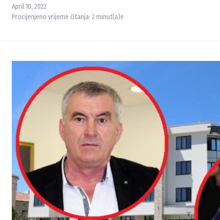
April 10, 2022
Procijenjeno vrijeme čitanja:
2
minut(a)e