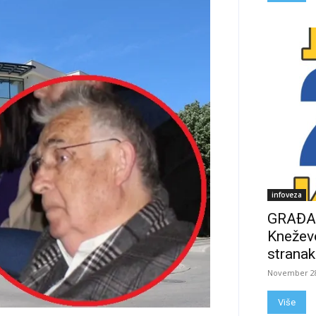
infoveza
GRAĐAN
Kneževo
stranak
November 28
Više