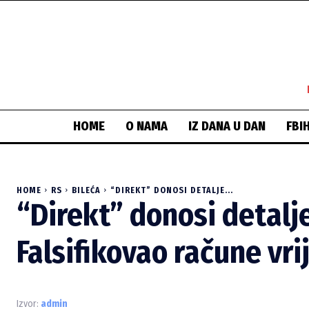
HOME
O NAMA
IZ DANA U DAN
FBI
HOME
RS
BILEĆA
“DIREKT” DONOSI DETALJE...
“Direkt” donosi detalj
Falsifikovao račune vr
Izvor:
admin