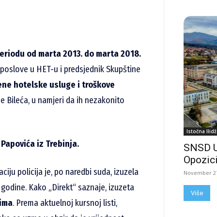
eriodu od marta 2013. do marta 2018.
e poslove u HET-u i predsjednik Skupštine
ene hotelske usluge i troškove
 Bileća, u namjeri da ih nezakonito
Istočna Ilidž
 Papovića iz Trebinja.
SNSD 
Opozici
ju policija je, po naredbi suda, izuzela
November 27
 godine. Kako „Direkt“ saznaje, izuzeta
Više
rima
. Prema aktuelnoj kursnoj listi,