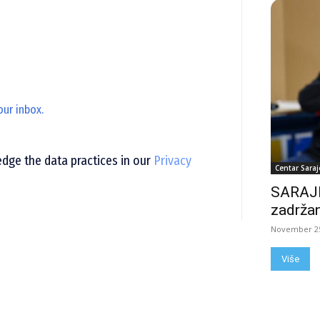
our inbox.
ge the data practices in our
Privacy
Centar Saraj
SARAJE
zadržan
November 25
Više