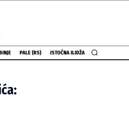
i
BINJE
PALE (RS)
ISTOČNA ILIDŽA
ića: