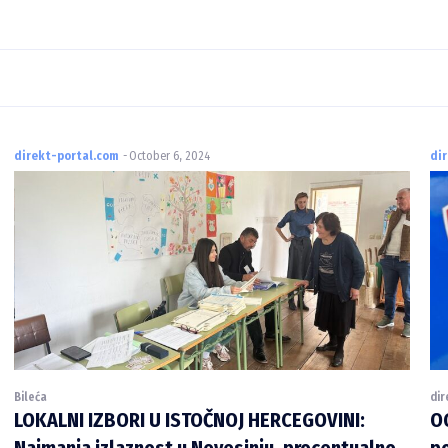
direkt-portal.com
-
October 6, 2024
di
Bileća
dir
LOKALNI IZBORI U ISTOČNOJ HERCEGOVINI:
OG
Najmanja izlaznost u Nevesinju, procentualno
po