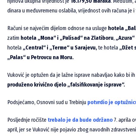
njihova ukupna vrijednost je
16.179,50 maraka
. Međutim, 
dinara u međuvremenu oslabila, vrijednost ovih računa je i
Računi se najvećim dijelom odnose na usluge
hotela „Bal
zatim
hotela „Mona“ i „Palisad“ na Zlatiboru
,
„Azura“ u
hotela
„Central“ i „Terme“ u Sarajevu,
te hotela
„Džet 
„Palas“ u Petrovcu na Moru.
Vuković je optužen da je lažne isprave nabavljao kako bi i
produženo krivično djelo „falsifikovanje isprave“.
Podsjećamo, Osnovni sud u Trebinju
potvrdio je optužnic
Posljednje ročište
trebalo je da bude održano
7. aprila 
april, jer se Vuković nije pojavio zbog navodnih zdravstven