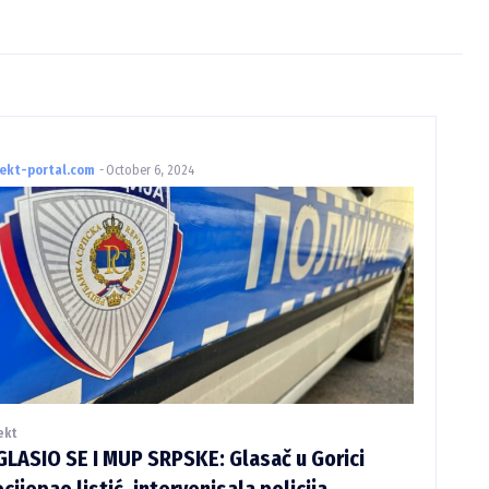
rekt-portal.com
-
October 6, 2024
ekt
LASIO SE I MUP SRPSKE: Glasač u Gorici
cijepao listić, intervenisala policija