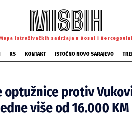
MISBIH
Mapa istraživačkih sadržaja u Bosni i Hercegovin
H
RS
KONTAKT
ISTOČNO NOVO SARAJEVO
TRE
e optužnice protiv Vukov
ijedne više od 16.000 KM