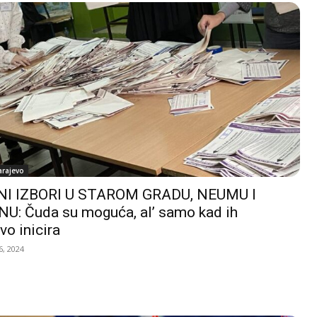
arajevo
I IZBORI U STAROM GRADU, NEUMU I
U: Čuda su moguća, al’ samo kad ih
vo inicira
, 2024