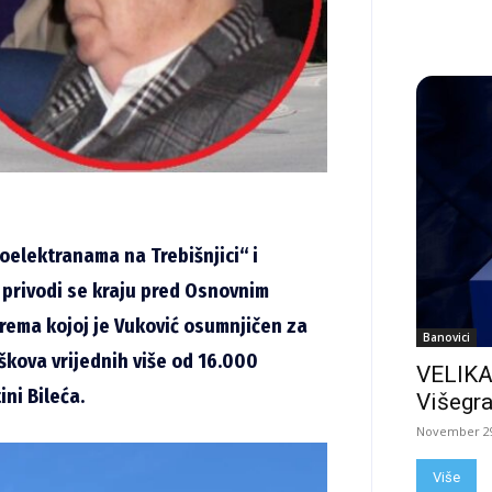
oelektranama na Trebišnjici“ i
 privodi se kraju pred Osnovnim
rema kojoj je Vuković osumnjičen za
Banovici
oškova vrijednih više od 16.000
VELIKA
ni Bileća.
Višegra
November 29
Više