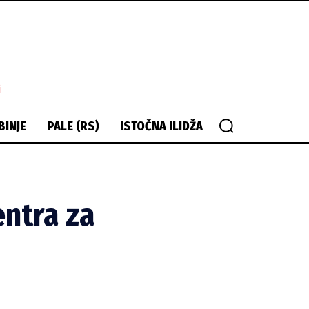
i
BINJE
PALE (RS)
ISTOČNA ILIDŽA
entra za