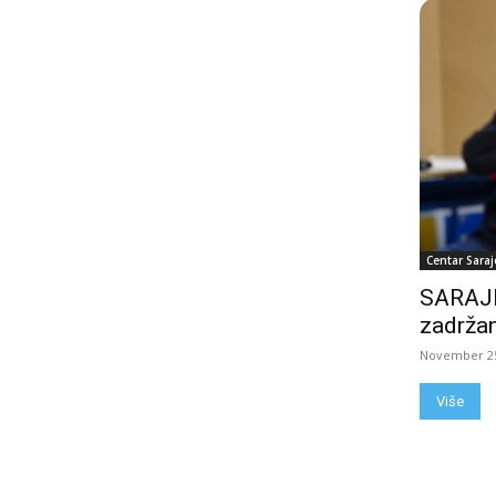
Centar Saraj
SARAJE
zadržan
November 25
Više