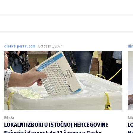
direkt-portal.com
-
October 6, 2024
di
Bileća
Bil
LOKALNI IZBORI U ISTOČNOJ HERCEGOVINI:
L
Najveća izlaznost do 11 časova u Gacku,
Na