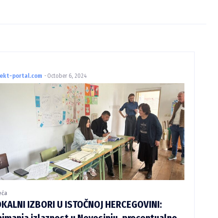
rekt-portal.com
-
October 6, 2024
eća
OKALNI IZBORI U ISTOČNOJ HERCEGOVINI:
jmanja izlaznost u Nevesinju, procentualno