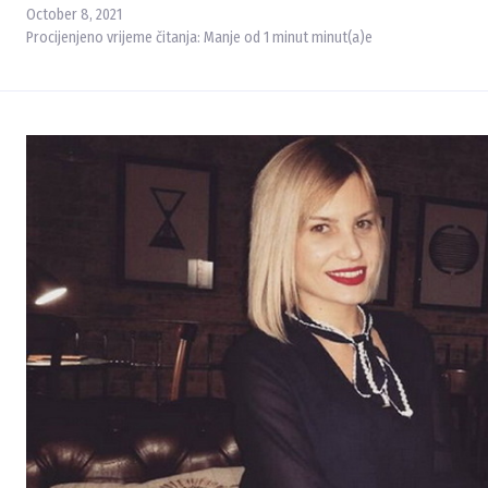
October 8, 2021
Procijenjeno vrijeme čitanja:
Manje od 1 minut
minut(a)e