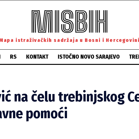
MISBIH
Mapa istraživačkih sadržaja u Bosni i Hercegovin
H
RS
KONTAKT
ISTOČNO NOVO SARAJEVO
TRE
ć na čelu trebinjskog C
avne pomoći