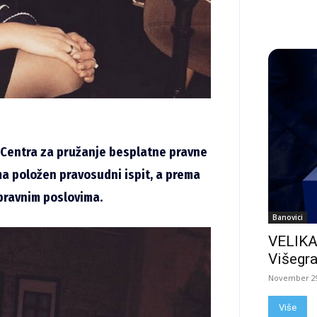
 Centra za pružanje besplatne pravne
ima položen pravosudni ispit, a prema
pravnim poslovima.
Banovici
VELIKA
Višegra
November 29
Više