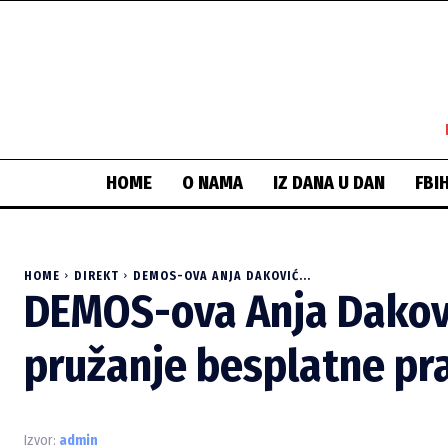
HOME
O NAMA
IZ DANA U DAN
FBI
HOME
DIREKT
DEMOS-OVA ANJA DAKOVIĆ...
DEMOS-ova Anja Dakovi
pružanje besplatne pr
Izvor:
admin