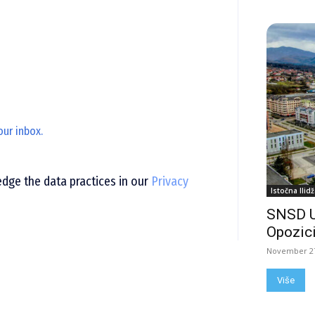
our inbox.
ge the data practices in our
Privacy
Istočna Ilidž
SNSD 
Opozici
November 27
Više