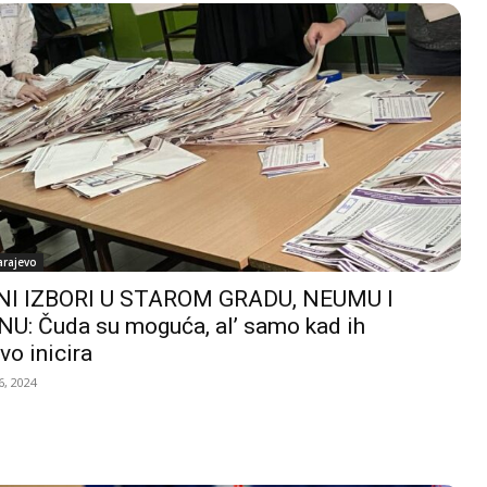
arajevo
I IZBORI U STAROM GRADU, NEUMU I
U: Čuda su moguća, al’ samo kad ih
vo inicira
, 2024