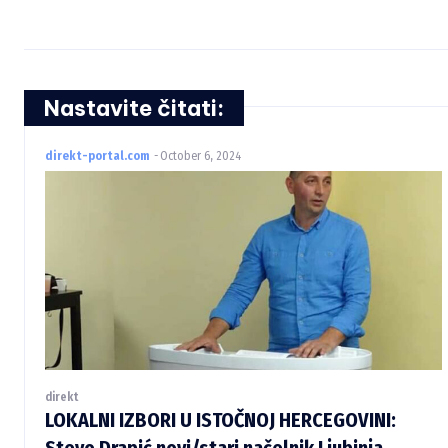
Nastavite čitati:
direkt-portal.com
-
October 6, 2024
direkt
LOKALNI IZBORI U ISTOČNOJ HERCEGOVINI:
Stevo Drapić novi/stari načelnik Ljubinja