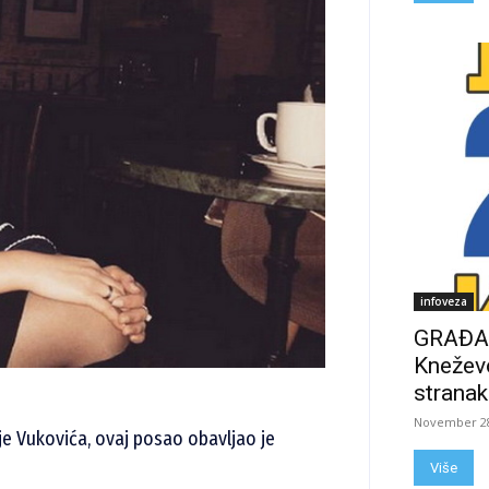
infoveza
GRAĐAN
Kneževo
stranak
November 28
ije Vukovića, ovaj posao obavljao je
Više