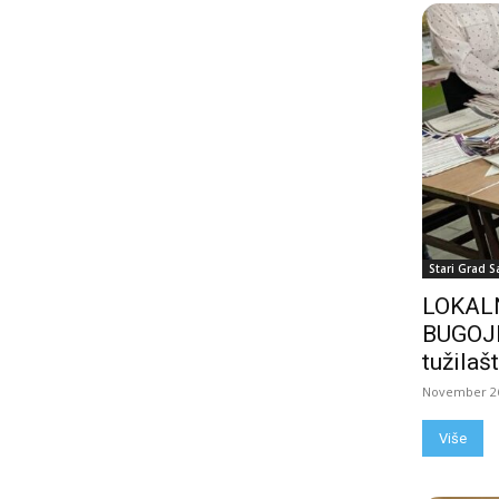
Stari Grad S
LOKALN
BUGOJN
tužilašt
November 26
Više