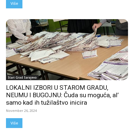
Više
Stari Grad Sarajevo
LOKALNI IZBORI U STAROM GRADU,
NEUMU I BUGOJNU: Čuda su moguća, al’
samo kad ih tužilaštvo inicira
November 26, 2024
Više