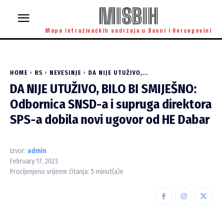
MISBIH
Mapa istraživačkih sadržaja u Bosni i Hercegovini
HOME
RS
NEVESINJE
DA NIJE UTUŽIVO,...
DA NIJE UTUŽIVO, BILO BI SMIJEŠNO:
Odbornica SNSD-a i supruga direktora
SPS-a dobila novi ugovor od HE Dabar
Izvor:
admin
February 17, 2023
Procijenjeno vrijeme čitanja:
5
minut(a)e