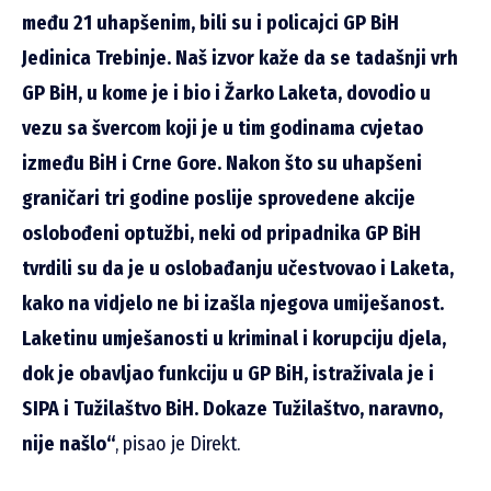
među 21 uhapšenim, bili su i policajci GP BiH
Jedinica Trebinje. Naš izvor kaže da se tadašnji vrh
GP BiH, u kome je i bio i Žarko Laketa, dovodio u
vezu sa švercom koji je u tim godinama cvjetao
između BiH i Crne Gore. Nakon što su uhapšeni
graničari tri godine poslije sprovedene akcije
oslobođeni optužbi, neki od pripadnika GP BiH
tvrdili su da je u oslobađanju učestvovao i Laketa,
kako na vidjelo ne bi izašla njegova umiješanost.
Laketinu umješanosti u kriminal i korupciju djela,
dok je obavljao funkciju u GP BiH, istraživala je i
SIPA i Tužilaštvo BiH. Dokaze Tužilaštvo, naravno,
nije našlo“
, pisao je Direkt.