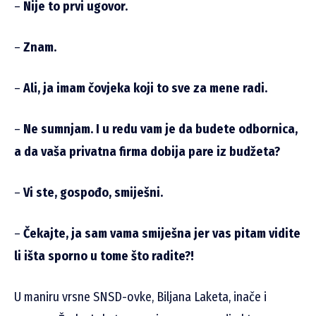
–
Nije to prvi ugovor.
–
Znam.
–
Ali, ja imam čovjeka koji to sve za mene radi.
–
Ne sumnjam. I u redu vam je da budete odbornica,
a da vaša privatna firma dobija pare iz budžeta?
–
Vi ste, gospođo, smiješni.
–
Čekajte, ja sam vama smiješna jer vas pitam vidite
li išta sporno u tome što radite?!
U maniru vrsne SNSD-ovke, Biljana Laketa, inače i