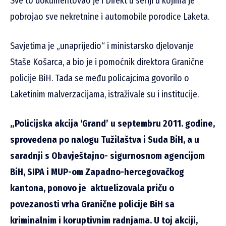
Sve to dokumentovao je i Direkt u seriji u kojima je
pobrojao sve nekretnine i automobile porodice Laketa.
Savjetima je „unaprijedio“ i ministarsko djelovanje
Staše Košarca, a bio je i pomoćnik direktora Granične
policije BiH. Tada se među policajcima govorilo o
Laketinim malverzacijama, istraživale su i institucije.
„Policijska akcija ‘Grand’ u septembru 2011. godine,
sprovedena po nalogu Tužilaštva i Suda BiH, a u
saradnji s Obavještajno- sigurnosnom agencijom
BiH, SIPA i MUP-om Zapadno-hercegovačkog
kantona, ponovo je aktuelizovala priču o
povezanosti vrha Granične policije BiH sa
kriminalnim i koruptivnim radnjama. U toj akciji,