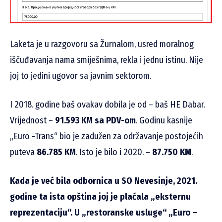
Laketa je u razgovoru sa Žurnalom, usred moralnog
iščuđavanja nama smiješnima, rekla i jednu istinu. Nije
joj to jedini ugovor sa javnim sektorom.
I 2018. godine baš ovakav dobila je od – baš HE Dabar.
Vrijednost –
91.593 KM sa PDV-om
. Godinu kasnije
„Euro -Trans“ bio je zadužen za održavanje postojećih
puteva
86.785 KM
. Isto je bilo i 2020. –
87.750 KM
.
Kada je već bila odbornica u SO Nevesinje, 2021.
godine ta ista opština joj je plaćala „eksternu
reprezentaciju“. U „restoranske usluge“ „Euro –