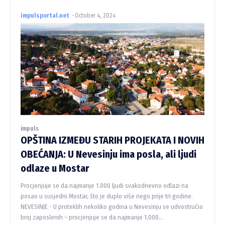
impulsportal.net
-
October 4, 2024
impuls
OPŠTINA IZMEĐU STARIH PROJEKATA I NOVIH
OBEĆANJA: U Nevesinju ima posla, ali ljudi
odlaze u Mostar
Procjenjuje se da najmanje 1.000 ljudi svakodnevno odlazi na
posao u susjedni Mostar, što je duplo više nego prije tri godine.
NEVESINJE - U proteklih nekoliko godina u Nevesinju se udvostručio
broj zaposlenih – procjenjuje se da najmanje 1.000...