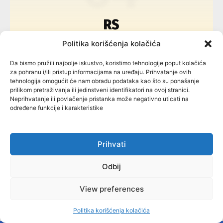
RS
Politika korišćenja kolačića
Da bismo pružili najbolje iskustvo, koristimo tehnologije poput kolačića
za pohranu i/ili pristup informacijama na uređaju. Prihvatanje ovih
tehnologija omogućit će nam obradu podataka kao što su ponašanje
prilikom pretraživanja ili jedinstveni identifikatori na ovoj stranici.
Neprihvatanje ili povlačenje pristanka može negativno uticati na
MISBIH
određene funkcije i karakteristike
Prihvati
Mapa istraživačkih sadržaja u Bosni i Hercegovini
Odbij
O NAMA
View preferences
Jedinstveni portal Mapa istraživačkih sadržaja u
Bosni i Hercegovini koji se bave kriminalom i
Politika korišćenja kolačića
korupcijom općinskih/opštinskih, gradskih,