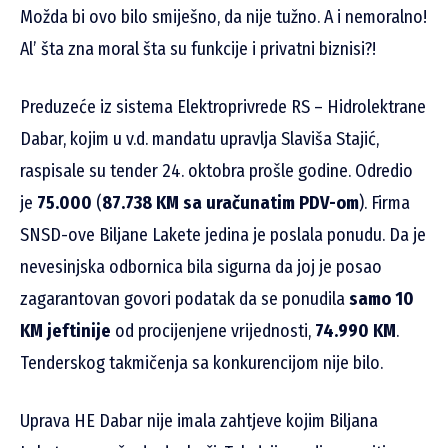
Možda bi ovo bilo smiješno, da nije tužno. A i nemoralno!
Al’ šta zna moral šta su funkcije i privatni biznisi?!
Preduzeće iz sistema Elektroprivrede RS – Hidrolektrane
Dabar, kojim u v.d. mandatu upravlja Slaviša Stajić,
raspisale su tender 24. oktobra prošle godine. Odredio
je
75.000
(
87.738 KM sa uračunatim PDV-om
). Firma
SNSD-ove Biljane Lakete jedina je poslala ponudu. Da je
nevesinjska odbornica bila sigurna da joj je posao
zagarantovan govori podatak da se ponudila
samo 10
KM jeftinije
od procijenjene vrijednosti,
74.990 KM
.
Tenderskog takmičenja sa konkurencijom nije bilo.
Uprava HE Dabar nije imala zahtjeve kojim Biljana