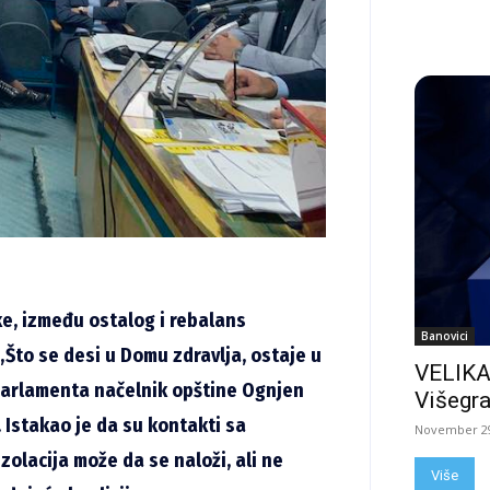
e, između ostalog i rebalans
Banovici
„Što se desi u Domu zdravlja, ostaje u
VELIKA
 parlamenta načelnik opštine Ognjen
Višegra
. Istakao je da su kontakti sa
November 29
zolacija može da se naloži, ali ne
Više