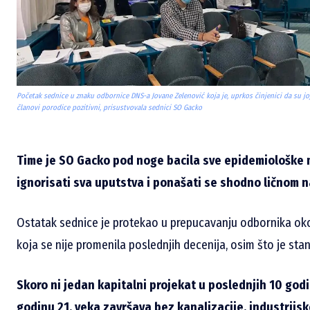
Početak sednice u znaku odbornice DNS-a Jovane Zelenović koja je, uprkos činjenici da su jo
članovi porodice pozitivni, prisustvovala sednici SO Gacko
Time je SO Gacko pod noge bacila sve epidemiološke 
ignorisati sva uputstva i ponašati se shodno ličnom n
Ostatak sednice je protekao u prepucavanju odbornika oko 
koja se nije promenila poslednjih decenija, osim što je sta
Skoro ni jedan kapitalni projekat u poslednjih 10 godi
godinu 21. veka završava bez kanalizacije, industrij