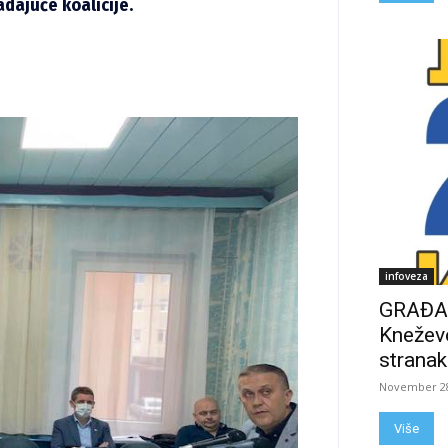
dajuće koalicije.
infoveza
GRAĐAN
Kneževo
stranak
November 28
Više