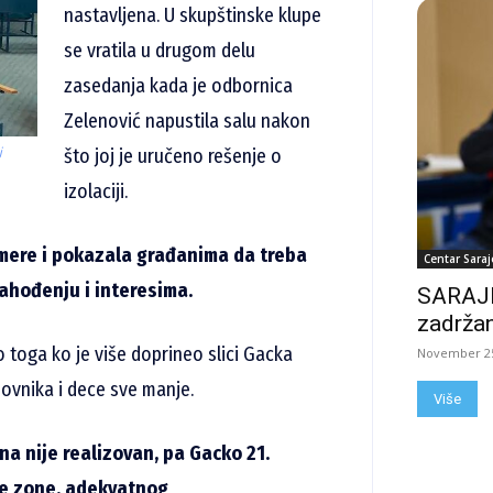
nastavljena. U skupštinske klupe
se vratila u drugom delu
zasedanja kada je odbornica
Zelenović napustila salu nakon
što joj je uručeno rešenje o
j
izolaciji.
mere i pokazala građanima da treba
Centar Saraj
ahođenju i interesima.
SARAJE
zadržan
toga ko je više doprineo slici Gacka
November 25
novnika i dece sve manje.
Više
na nije realizovan, pa Gacko 21.
ske zone, adekvatnog