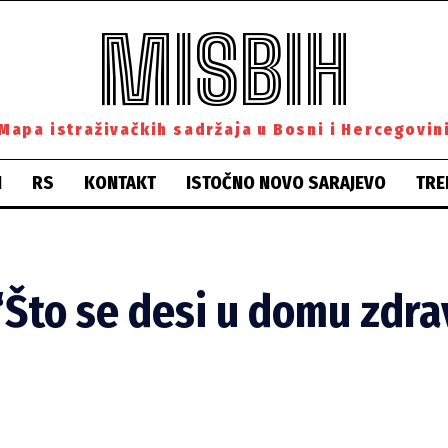
MISBIH
Mapa istraživačkih sadržaja u Bosni i Hercegovin
H
RS
KONTAKT
ISTOČNO NOVO SARAJEVO
TRE
“Što se desi u domu zdrav