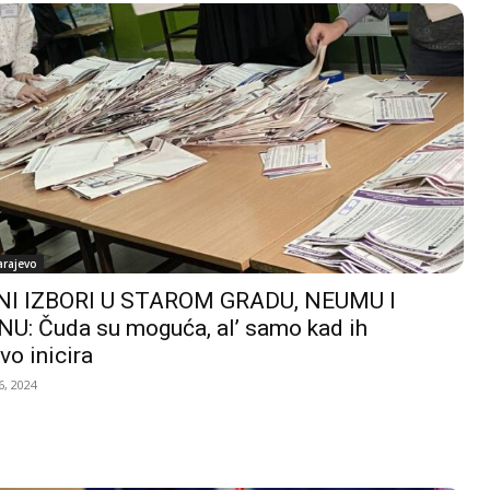
arajevo
I IZBORI U STAROM GRADU, NEUMU I
U: Čuda su moguća, al’ samo kad ih
vo inicira
, 2024