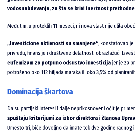
vodosnabdevanja, za šta se krivi inertnost prethodne 
Međutim, u proteklih 11 meseci, ni nova vlast nije ulila obe
„Investicione aktivnosti su smanjene“
, konstatovao je 
privredu, finansije i društvene delatnosti obrazlažući Izvešt
eufemizam za potpuno odsustvo investicija
jer je za p
potrošeno oko 112 hiljada maraka ili oko 3,5% od planiranih
Dominacija škartova
Da su partijski interesi i dalje neprikosnoveni očit je pri
spuštaju kriterijumi za izbor direktora i članova Upr
Umesto tri, biće dovoljno da imate tek dve godine radnog i