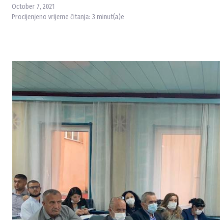
October 7, 2021
Procijenjeno vrijeme čitanja:
3
minut(a)e