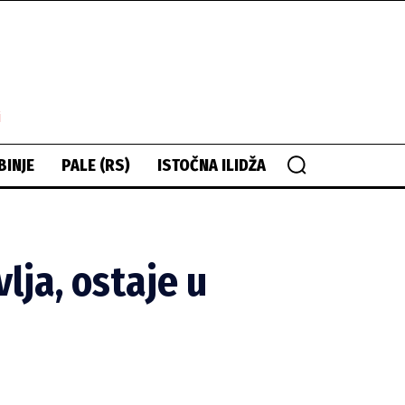
i
BINJE
PALE (RS)
ISTOČNA ILIDŽA
lja, ostaje u