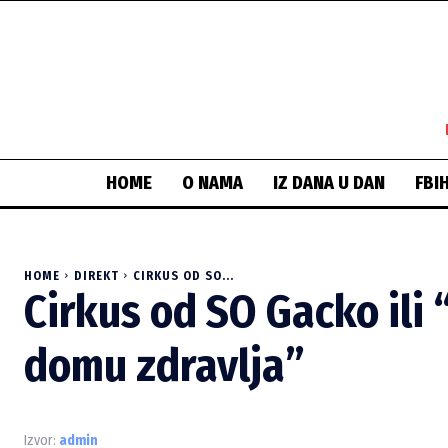
HOME
O NAMA
IZ DANA U DAN
FBI
HOME
DIREKT
CIRKUS OD SO...
Cirkus od SO Gacko ili 
domu zdravlja”
Izvor:
admin