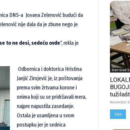
rnica DNS-a
Jovana Zelenović budući da
 Zelenović nije dala da je zbune nego je
 se to ne desi, sedeću ovde
“, rekla je
Odbornica i doktorica Hristina
Stari Grad S
Janjić Zirojević je, iz poštovanja
LOKALN
BUGOJN
prema svim žrtvama korone i
tužilašt
onima koji su se pridržavali mera,
November 26
najpre napustila zasedanje.
Više
Ostala je usamljena u svom
postupku jer je sednica