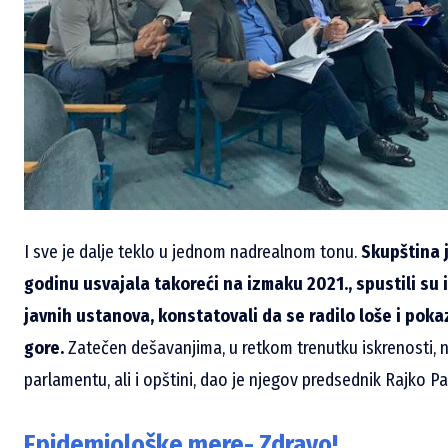
I sve je dalje teklo u jednom nadrealnom tonu.
Skupština 
godinu usvajala takoreći na izmaku 2021., spustili su 
javnih ustanova, konstatovali da se radilo loše i pokaza
gore.
Zatečen dešavanjima, u retkom trenutku iskrenosti, 
parlamentu, ali i opštini, dao je njegov predsednik Rajko P
Epidemiološke mere- Zdravo!