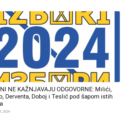
I NE KAŽNJAVAJU ODGOVORNE: Milići,
, Derventa, Doboj i Teslić pod šapom istih
a
, 2024