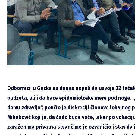
Odbornici
u Gacku su danas uspeli da usvoje 22 tačak
budžeta, ali i da bace epidemiološke mere pod noge.
domu zdravlja“, poučio je diskreciji članove lokalnog
Milinković koji je, da čudo bude veće, lekar po vokaciji
zaraženima privatna stvar čime je ozvaničio i stav da i