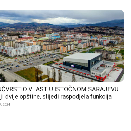
a
UČVRSTIO VLAST U ISTOČNOM SARAJEVU:
ji dvije opštine, slijedi raspodjela funkcija
, 2024