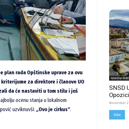
je plan rada Opštinske uprave za ovu
Istočna Ilidž
i kriterijume za direktore i članove UO
SNSD 
li da će nastaviti u tom stilu i još
Opozici
najbolju ocenu stanja u lokalnom
November 27
apović uzviknuvši:
„Ovo je cirkus“
.
Više