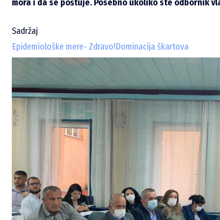
mora i da se poštuje. Posebno ukoliko ste odbornik vla
Sadržaj
Epidemiološke mere- Zdravo!
Dominacija škartova