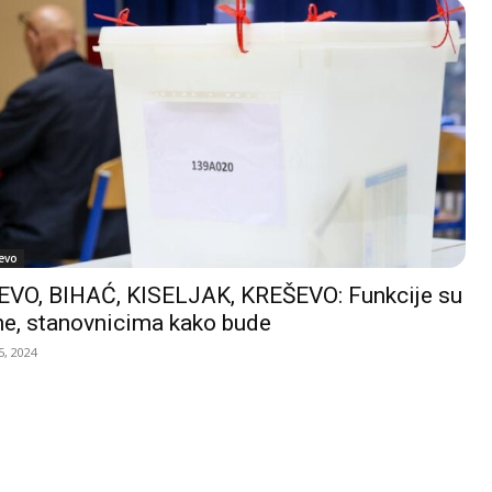
evo
VO, BIHAĆ, KISELJAK, KREŠEVO: Funkcije su
e, stanovnicima kako bude
, 2024