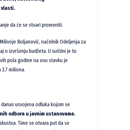
vlasti.
ćanje da će se stvari promeniti.
Milivoje Boljanović, načelnik Odeljenja za
aj o izvršenju budžeta. U suštini je to
rvih pola godine na ovu stavku je
 3,7 miliona.
mer danas usvojena odluka kojom se
avnih odbora u javnim ustanovama.
skustva. Time se otvara put da se