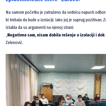
Na samom početku je zatraženo da sednicu napusti odbo
bi trebala da bude u izolaciji. Iako joj je suprug pozitivan,
istakla da su argumenti na njenoj strani:
„
Negativna sam, nisam dobila rešenje o izolaciji i dok
Zelenović.