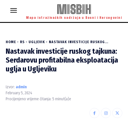
MISBIH
Mapa istraživačkih sadržaja u Bosni i Hercegovini
HOME
RS
UGLJEVIK
NASTAVAK INVESTICIJE RUSKOG...
Nastavak investicije ruskog tajkuna:
Serdarovu profitabilna eksploatacija
uglja u Ugljeviku
Izvor:
admin
February 5, 2024
Procijenjeno vrijeme čitanja:
5
minut(a)e