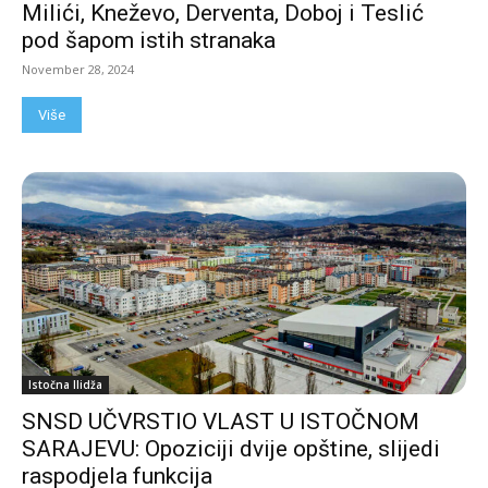
Milići, Kneževo, Derventa, Doboj i Teslić
pod šapom istih stranaka
November 28, 2024
Više
Istočna Ilidža
SNSD UČVRSTIO VLAST U ISTOČNOM
SARAJEVU: Opoziciji dvije opštine, slijedi
raspodjela funkcija