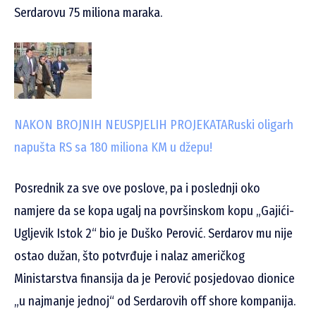
Serdarovu 75 miliona maraka.
NAKON BROJNIH NEUSPJELIH PROJEKATA
Ruski oligarh
napušta RS sa 180 miliona KM u džepu!
Posrednik za sve ove poslove, pa i poslednji oko
namjere da se kopa ugalj na površinskom kopu „Gajići-
Ugljevik Istok 2“ bio je Duško Perović. Serdarov mu nije
ostao dužan, što potvrđuje i nalaz američkog
Ministarstva finansija da je Perović posjedovao dionice
„u najmanje jednoj“ od Serdarovih off shore kompanija.