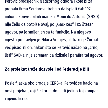
Perović predsjednik Nadzornog odbora i koje bi za
propalu firmu Serdarovu trebalo da isplati čak 197
miliona konvetibilnih maraka. Momčilo Antonić (SNSD)
nije želio da potpiše ovaj, po „Gas-Res“ i RS štetan
ugovor, pa je smijenjen sa te funkcije. Na njegovo
mjesto postavljen je Nikica Vranješ, ali, kako je Žurnal
već pisao, ni on, nakon što se Perović našao na „crnoj
listi“ SAD-a, nije spreman da rizikuje i parafira taj ugovor.
Za projekat traže dozvole i od Federacije BiH
Posle fijaska oko prodaje CERS-a, Perović se bacio na
novi projekat, koji će korist donijeti jedino toj kompaniji
i njemu lično.