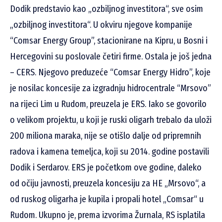
Dodik predstavio kao „ozbiljnog investitora“, sve osim
„ozbiljnog investitora“. U okviru njegove kompanije
“Comsar Energy Group”, stacionirane na Kipru, u Bosni i
Hercegovini su poslovale četiri firme. Ostala je još jedna
– CERS. Njegovo preduzeće “Comsar Energy Hidro”, koje
je nosilac koncesije za izgradnju hidrocentrale “Mrsovo”
na rijeci Lim u Rudom, preuzela je ERS. Iako se govorilo
o velikom projektu, u koji je ruski oligarh trebalo da uloži
200 miliona maraka, nije se otišlo dalje od pripremnih
radova i kamena temeljca, koji su 2014. godine postavili
Dodik i Serdarov. ERS je početkom ove godine, daleko
od očiju javnosti, preuzela koncesiju za HE „Mrsovo“, a
od ruskog oligarha je kupila i propali hotel „Comsar“ u
Rudom. Ukupno je, prema izvorima Žurnala, RS isplatila