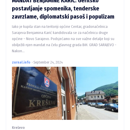
MANDAT BENJAMINE KARIĆ: Gerilsko
postavljanje spomenika, tenderske
zavrzlame, diplomatski pasoš i populizam
Iako je kupila stan na teritoriji općine Centar, gradonačelnica
Sarajeva Benjamina Karić kandidovala se za načelnicu druge
općine – Novo Sarajevo. Podsjećamo na sve važne detalje koji su
obilježili njen mandat na čelu glavnog grada BiH. GRAD SARAJEVO -
Nakon...
zurnal.info
-
September 24, 2024
Kreševo