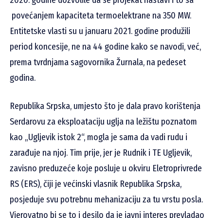
2020. godine dozvolile da se projekat nastavi i to sa
povećanjem kapaciteta termoelektrane na 350 MW.
Entitetske vlasti su u januaru 2021. godine produžili
period koncesije, ne na 44 godine kako se navodi, već,
prema tvrdnjama sagovornika Žurnala, na pedeset
godina.
Republika Srpska, umjesto što je dala pravo korištenja
Serdarovu za eksploataciju uglja na ležištu poznatom
kao „Ugljevik istok 2“, mogla je sama da vadi rudu i
zarađuje na njoj. Tim prije, jer je Rudnik i TE Ugljevik,
zavisno preduzeće koje posluje u okviru Eletroprivrede
RS (ERS), čiji je većinski vlasnik Republika Srpska,
posjeduje svu potrebnu mehanizaciju za tu vrstu posla.
Vjerovatno bi se to i desilo da je javni interes prevladao