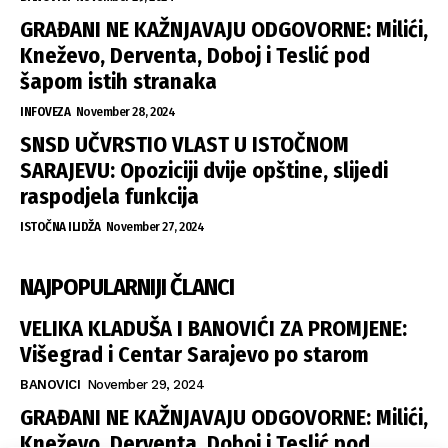
GRAĐANI NE KAŽNJAVAJU ODGOVORNE: Milići,
Kneževo, Derventa, Doboj i Teslić pod
šapom istih stranaka
INFOVEZA
November 28, 2024
SNSD UČVRSTIO VLAST U ISTOČNOM
SARAJEVU: Opoziciji dvije opštine, slijedi
raspodjela funkcija
ISTOČNA ILIDŽA
November 27, 2024
NAJPOPULARNIJI ČLANCI
VELIKA KLADUŠA I BANOVIĆI ZA PROMJENE:
Višegrad i Centar Sarajevo po starom
BANOVICI
November 29, 2024
GRAĐANI NE KAŽNJAVAJU ODGOVORNE: Milići,
Kneževo, Derventa, Doboj i Teslić pod