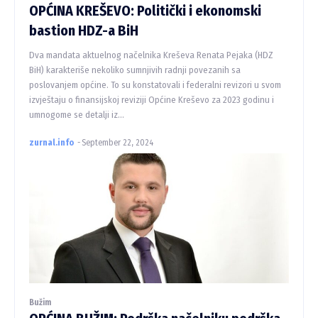
OPĆINA KREŠEVO: Politički i ekonomski
bastion HDZ-a BiH
Dva mandata aktuelnog načelnika Kreševa Renata Pejaka (HDZ
BiH) karakteriše nekoliko sumnjivih radnji povezanih sa
poslovanjem općine. To su konstatovali i federalni revizori u svom
izvještaju o finansijskoj reviziji Općine Kreševo za 2023 godinu i
umnogome se detalji iz...
zurnal.info
-
September 22, 2024
Bužim