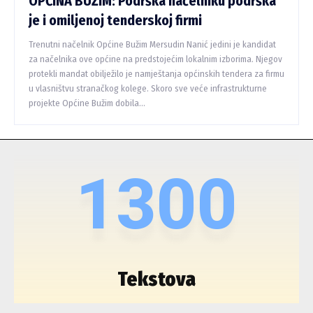
OPĆINA BUŽIM: Podrška načelniku podrška
je i omiljenoj tenderskoj firmi
Trenutni načelnik Općine Bužim Mersudin Nanić jedini je kandidat
za načelnika ove općine na predstojećim lokalnim izborima. Njegov
protekli mandat obilježilo je namještanja općinskih tendera za firmu
u vlasništvu stranačkog kolege. Skoro sve veće infrastrukturne
projekte Općine Bužim dobila...
1300
Tekstova