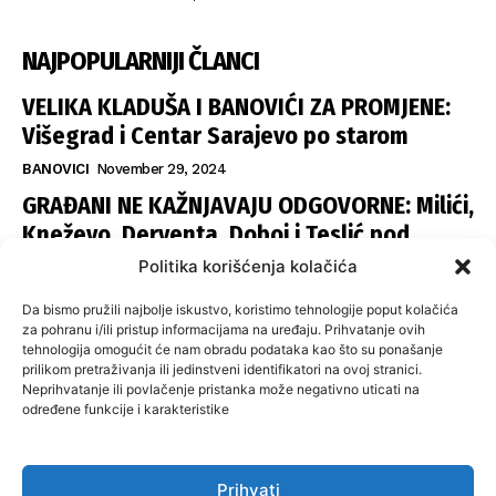
NAJPOPULARNIJI ČLANCI
VELIKA KLADUŠA I BANOVIĆI ZA PROMJENE:
Višegrad i Centar Sarajevo po starom
BANOVICI
November 29, 2024
GRAĐANI NE KAŽNJAVAJU ODGOVORNE: Milići,
Kneževo, Derventa, Doboj i Teslić pod
šapom istih stranaka
Politika korišćenja kolačića
INFOVEZA
November 28, 2024
Da bismo pružili najbolje iskustvo, koristimo tehnologije poput kolačića
SNSD UČVRSTIO VLAST U ISTOČNOM
za pohranu i/ili pristup informacijama na uređaju. Prihvatanje ovih
tehnologija omogućit će nam obradu podataka kao što su ponašanje
SARAJEVU: Opoziciji dvije opštine, slijedi
prilikom pretraživanja ili jedinstveni identifikatori na ovoj stranici.
raspodjela funkcija
Neprihvatanje ili povlačenje pristanka može negativno uticati na
određene funkcije i karakteristike
ISTOČNA ILIDŽA
November 27, 2024
Prihvati