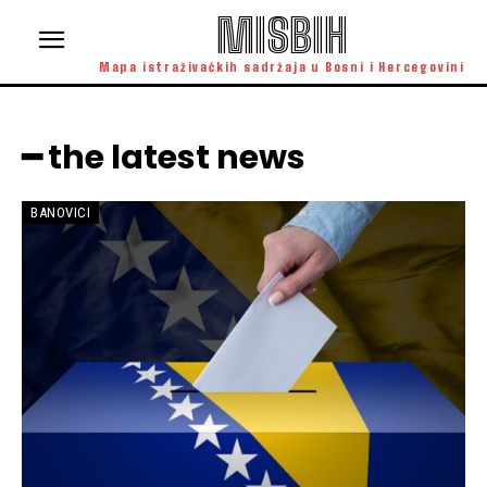
MISBIH
Mapa istraživačkih sadržaja u Bosni i Hercegovini
━ the latest news
BANOVICI