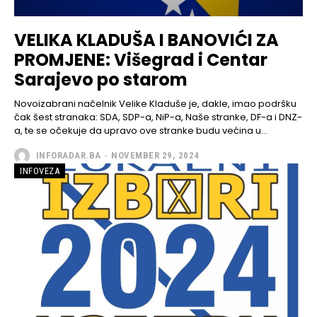
VELIKA KLADUŠA I BANOVIĆI ZA
PROMJENE: Višegrad i Centar
Sarajevo po starom
Novoizabrani načelnik Velike Kladuše je, dakle, imao podršku
čak šest stranaka: SDA, SDP-a, NiP-a, Naše stranke, DF-a i DNZ-
a, te se očekuje da upravo ove stranke budu većina u...
INFORADAR.BA
-
NOVEMBER 29, 2024
INFOVEZA