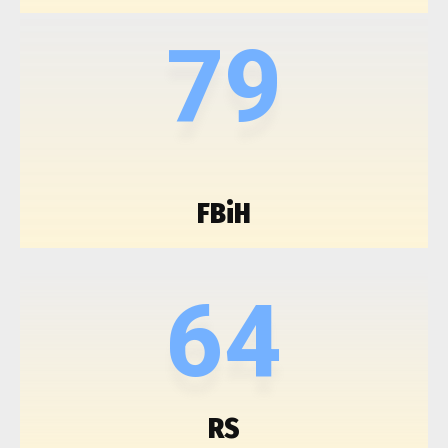
79
FBiH
64
RS