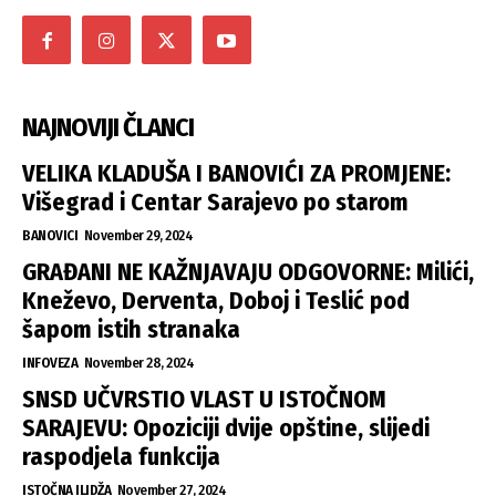
NAJNOVIJI ČLANCI
VELIKA KLADUŠA I BANOVIĆI ZA PROMJENE:
Višegrad i Centar Sarajevo po starom
BANOVICI
November 29, 2024
GRAĐANI NE KAŽNJAVAJU ODGOVORNE: Milići,
Kneževo, Derventa, Doboj i Teslić pod
šapom istih stranaka
INFOVEZA
November 28, 2024
SNSD UČVRSTIO VLAST U ISTOČNOM
SARAJEVU: Opoziciji dvije opštine, slijedi
raspodjela funkcija
ISTOČNA ILIDŽA
November 27, 2024