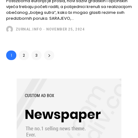
Postizborna euforija je prošla, novi sazivi gradskih i općinskih
vijeća trebaju početi raditi, a pobjednici krenuti sa realizacijom
obećanog „boljeg sutra“, kako bi mogao glasiti rezime svih
predizbornih poruka. SARAJEVO,...
ZURNAL.INFO
-
NOVEMBER 25, 2024
1
2
3