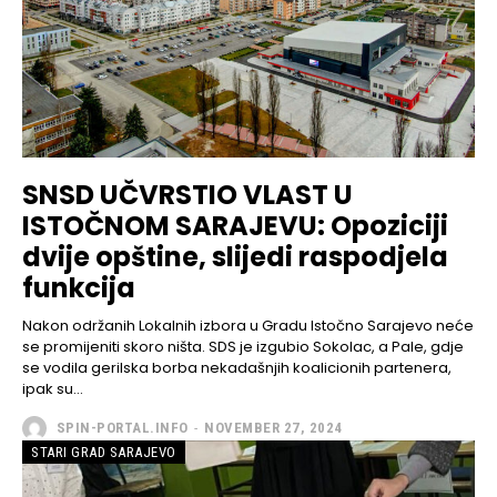
SNSD UČVRSTIO VLAST U
ISTOČNOM SARAJEVU: Opoziciji
dvije opštine, slijedi raspodjela
funkcija
Nakon održanih Lokalnih izbora u Gradu Istočno Sarajevo neće
se promijeniti skoro ništa. SDS je izgubio Sokolac, a Pale, gdje
se vodila gerilska borba nekadašnjih koalicionih partenera,
ipak su...
SPIN-PORTAL.INFO
-
NOVEMBER 27, 2024
STARI GRAD SARAJEVO