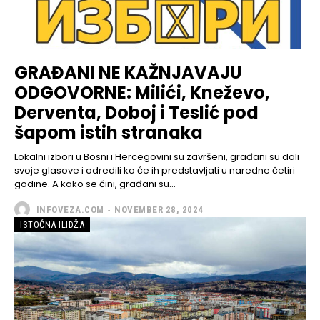
GRAĐANI NE KAŽNJAVAJU
ODGOVORNE: Milići, Kneževo,
Derventa, Doboj i Teslić pod
šapom istih stranaka
Lokalni izbori u Bosni i Hercegovini su završeni, građani su dali
svoje glasove i odredili ko će ih predstavljati u naredne četiri
godine. A kako se čini, građani su...
INFOVEZA.COM
-
NOVEMBER 28, 2024
ISTOČNA ILIDŽA