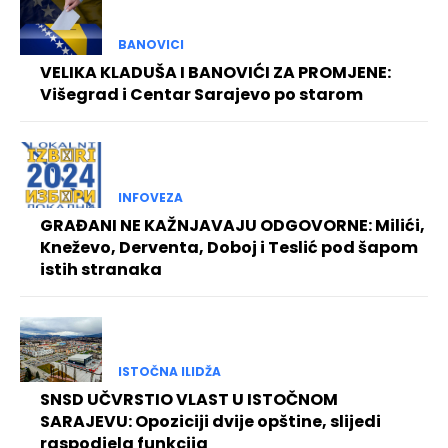
BANOVICI
VELIKA KLADUŠA I BANOVIĆI ZA PROMJENE:
Višegrad i Centar Sarajevo po starom
INFOVEZA
GRAĐANI NE KAŽNJAVAJU ODGOVORNE: Milići,
Kneževo, Derventa, Doboj i Teslić pod šapom
istih stranaka
ISTOČNA ILIDŽA
SNSD UČVRSTIO VLAST U ISTOČNOM
SARAJEVU: Opoziciji dvije opštine, slijedi
raspodjela funkcija