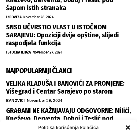
šapom istih stranaka
INFOVEZA
November 28, 2024
SNSD UČVRSTIO VLAST U ISTOČNOM
SARAJEVU: Opoziciji dvije opštine, slijedi
raspodjela funkcija
ISTOČNA ILIDŽA
November 27, 2024
NAJPOPULARNIJI ČLANCI
VELIKA KLADUŠA I BANOVIĆI ZA PROMJENE:
Višegrad i Centar Sarajevo po starom
BANOVICI
November 29, 2024
GRAĐANI NE KAŽNJAVAJU ODGOVORNE: Milići,
Kneževo, Derventa, Doboj i Teslić pod
šapom istih stranaka
Politika korišćenja kolačića
INFOVEZA
November 28, 2024