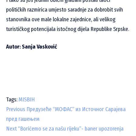
I tako su još jednim obični građani postali taoci
političkih razmirica umjesto saradnje za dobrobit svih
stanovnika ove male lokalne zajednice, ali velikog
turističkog potencijala istočnog dijela Republike Srpske.
Autor: Sanja Vasković
Tags:
MISBIH
C
Previous
Предузеће “МОФАС” из Источног Сарајева
пред гашењем
o
Next
“Borićemo se za našu rijeku”- baner upozorenja
n