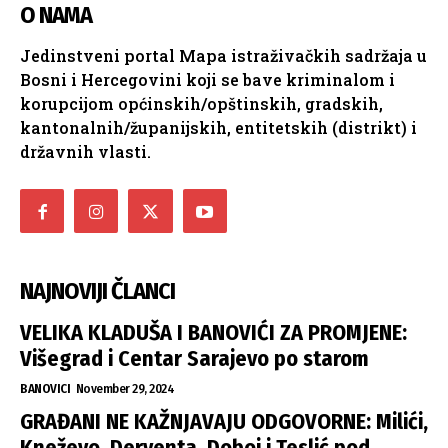
O NAMA
Jedinstveni portal Mapa istraživačkih sadržaja u
Bosni i Hercegovini koji se bave kriminalom i
korupcijom općinskih/opštinskih, gradskih,
kantonalnih/županijskih, entitetskih (distrikt) i
državnih vlasti.
NAJNOVIJI ČLANCI
VELIKA KLADUŠA I BANOVIĆI ZA PROMJENE:
Višegrad i Centar Sarajevo po starom
BANOVICI
November 29, 2024
GRAĐANI NE KAŽNJAVAJU ODGOVORNE: Milići,
Kneževo, Derventa, Doboj i Teslić pod