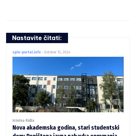
Nastavite čitati:
spin-portal.info
-
October 13, 2024
Istočna Ilidža
Nova akademska godina, stari studentski