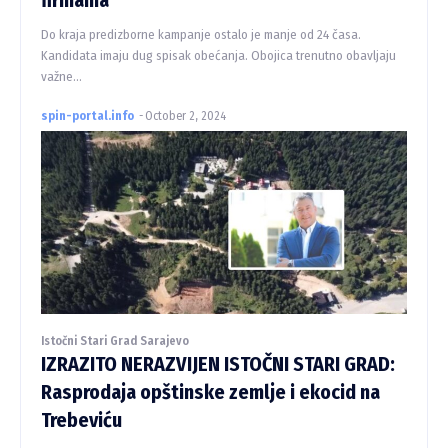
firmama
Do kraja predizborne kampanje ostalo je manje od 24 časa.
Kandidata imaju dug spisak obećanja. Obojica trenutno obavljaju
važne...
spin-portal.info
-
October 2, 2024
Istočni Stari Grad Sarajevo
IZRAZITO NERAZVIJEN ISTOČNI STARI GRAD:
Rasprodaja opštinske zemlje i ekocid na
Trebeviću