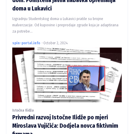
dom: Poništena javna nabavka opremanja
doma u Lukavici
Izgradnju Studentskog doma u Lukavici pratile su brojne
malverzacije. Od kupovine i preprodaje zgrade koja je adaptirana
za potrebe...
spin-portal.info
-
October 2, 2024
Istočna Ilidža
Privredni razvoj Istočne Ilidže po mjeri
Miroslava Vujičića: Dodjela novca fiktivnim