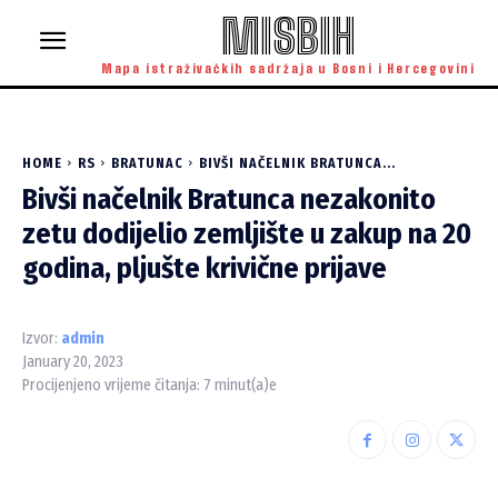
MISBIH
Mapa istraživačkih sadržaja u Bosni i Hercegovini
HOME
RS
BRATUNAC
BIVŠI NAČELNIK BRATUNCA...
Bivši načelnik Bratunca nezakonito
zetu dodijelio zemljište u zakup na 20
godina, pljušte krivične prijave
Izvor:
admin
January 20, 2023
Procijenjeno vrijeme čitanja:
7
minut(a)e