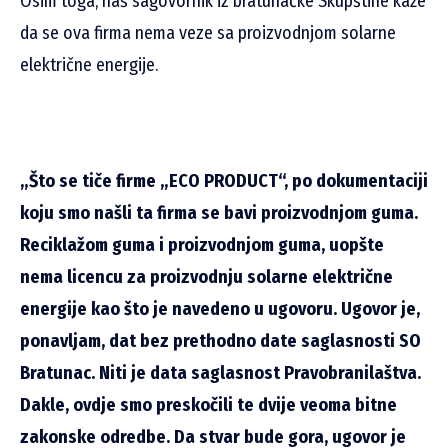
Osim toga, naš sagovornik iz bratunačke Skupštine kaže
da se ova firma nema veze sa proizvodnjom solarne
električne energije.
„Što se tiče firme „ECO PRODUCT“, po dokumentaciji
koju smo našli ta firma se bavi proizvodnjom guma.
Reciklažom guma i proizvodnjom guma, uopšte
nema licencu za proizvodnju solarne električne
energije kao što je navedeno u ugovoru. Ugovor je,
ponavljam, dat bez prethodno date saglasnosti SO
Bratunac. Niti je data saglasnost Pravobranilaštva.
Dakle, ovdje smo preskočili te dvije veoma bitne
zakonske odredbe. Da stvar bude gora, ugovor je