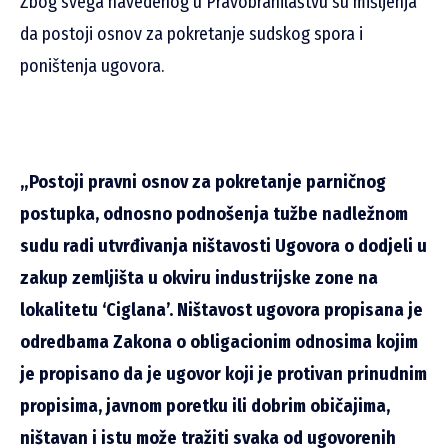
Zbog svega navedenog u Pravobranilaštvu su mišljenja
da postoji osnov za pokretanje sudskog spora i
poništenja ugovora.
„Postoji pravni osnov za pokretanje parničnog
postupka, odnosno podnošenja tužbe nadležnom
sudu radi utvrđivanja ništavosti Ugovora o dodjeli u
zakup zemljišta u okviru industrijske zone na
lokalitetu ‘Ciglana’. Ništavost ugovora propisana je
odredbama Zakona o obligacionim odnosima kojim
je propisano da je ugovor koji je protivan prinudnim
propisima, javnom poretku ili dobrim običajima,
ništavan i istu može tražiti svaka od ugovorenih