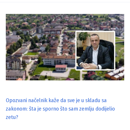
Opozvani načelnik kaže da sve je u skladu sa
zakonom: šta je sporno što sam zemlju dodijelio
zetu?