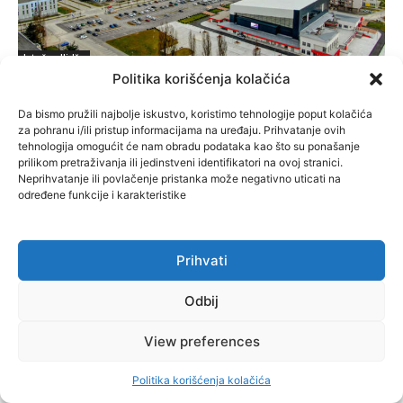
Istočna Ilidža
Politika korišćenja kolačića
SNSD UČVRSTIO VLAST U ISTOČNOM
SARAJEVU: Opoziciji dvije opštine, slijedi
Da bismo pružili najbolje iskustvo, koristimo tehnologije poput kolačića
raspodjela funkcija
za pohranu i/ili pristup informacijama na uređaju. Prihvatanje ovih
tehnologija omogućit će nam obradu podataka kao što su ponašanje
November 27, 2024
prilikom pretraživanja ili jedinstveni identifikatori na ovoj stranici.
Neprihvatanje ili povlačenje pristanka može negativno uticati na
određene funkcije i karakteristike
Više
Prihvati
Odbij
View preferences
Politika korišćenja kolačića