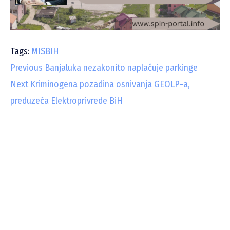
Tags:
MISBIH
C
Previous
Banjaluka nezakonito naplaćuje parkinge
Next
Kriminogena pozadina osnivanja GEOLP-a,
o
preduzeća Elektroprivrede BiH
n
t
i
n
u
e
R