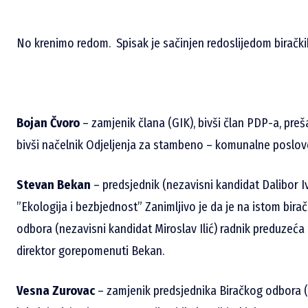
No krenimo redom. Spisak je sačinjen redoslijedom birački
Bojan Čvoro
– zamjenik člana (GIK), bivši član PDP-a, preša
bivši načelnik Odjeljenja za stambeno – komunalne poslov
Stevan Bekan
– predsjednik (nezavisni kandidat Dalibor I
”Ekologija i bezbjednost” Zanimljivo je da je na istom bir
odbora (nezavisni kandidat Miroslav Ilić) radnik preduzeća ”’
direktor gorepomenuti Bekan.
Vesna Zurovac
– zamjenik predsjednika Biračkog odbora (