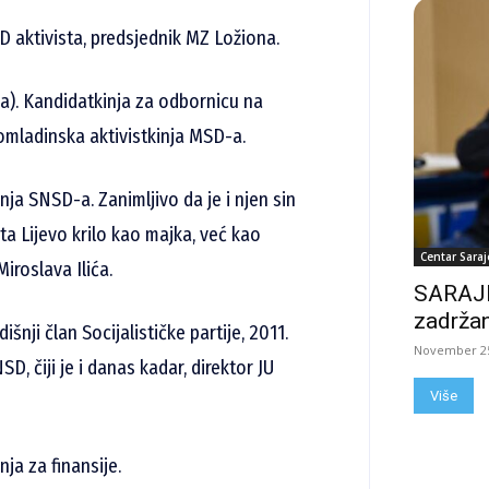
 aktivista, predsjednik MZ Ložiona.
a). Kandidatkinja za odbornicu na
 omladinska aktivistkinja MSD-a.
inja SNSD-a. Zanimljivo da je i njen sin
kta Lijevo krilo kao majka, već kao
Centar Saraj
iroslava Ilića.
SARAJE
zadržan
nji član Socijalističke partije, 2011.
November 25
, čiji je i danas kadar, direktor JU
Više
nja za finansije.