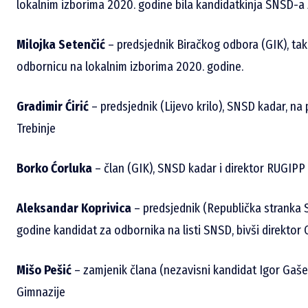
lokalnim izborima 2020. godine bila kandidatkinja SNSD-a 
Milojka Setenčić
– predsjednik Biračkog odbora (GIK), tak
odbornicu na lokalnim izborima 2020. godine.
Gradimir Ćirić
– predsjednik (Lijevo krilo), SNSD kadar, na
Trebinje
Borko Ćorluka
– član (GIK), SNSD kadar i direktor RUGIPP 
Aleksandar Koprivica
– predsjednik (Republička stranka 
godine kandidat za odbornika na listi SNSD, bivši direktor C
Mišo Pešić
– zamjenik člana (nezavisni kandidat Igor Gašev
Gimnazije