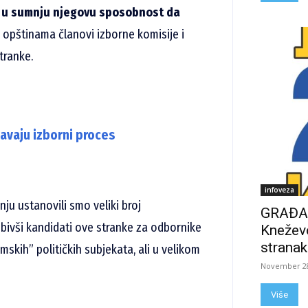
ti u sumnju njegovu sposobnost da
opštinama članovi izborne komisije i
tranke.
javaju izborni proces
infoveza
nju ustanovili smo veliki broj
GRAĐAN
i bivši kandidati ove stranke za odbornike
Kneževo
stranak
mskih” političkih subjekata, ali u velikom
November 28
Više