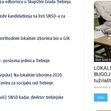
za odbornicu u Skupštini Grada Trebinja.
ođe kandidatkinja na listi SNSD-a za
 prethodnim lokalnim izborima bio u GIK
– poslovna jedinica Trebinje.
Stari Grad S
LOKALN
BUGOJN
Srpske). Na lokalnim izborima 2020.
tužilašt
entra za socijalni rad Trebinje.
November 26
ić). SNSD kadar, direktor trebinjske
Više