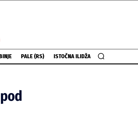
i
BINJE
PALE (RS)
ISTOČNA ILIDŽA
 pod