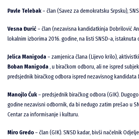
Pavle Telebak
– član (Savez za demokratsku Srpsku), SNSD
Vesna Đurić
– član (nezavisna kandidatkinja Dobrilović An
lokalnim izborima 2016. godine, na listi SNSD-a, istaknuta
Jelica Manigoda
– zamjenica člana (Lijevo krilo), aktivistk
Boban Manigoda
, u biračkom odboru, ali ne ispred subje
predsjednik biračkog odbora ispred nezavisnog kandidata M
Manojlo Ćuk
– predsjednik biračkog odbora (GIK). Dugogodiš
godine nezavisni odbornik, da bi nedugo zatim prešao u SNSD
Centar za informisanje i kulturu.
Miro Gredo
– član (GIK). SNSD kadar, bivši načelnik Odjelje