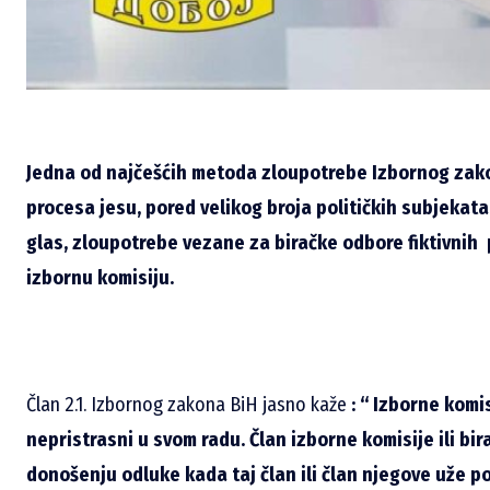
Jedna od najčešćih metoda zloupotrebe Izbornog zak
procesa jesu, pored velikog broja političkih subjekata
glas,
zloupotrebe vezane za biračke odbore fiktivnih 
izbornu komisiju.
Član 2.1. Izbornog zakona BiH jasno kaže
: “ Izborne komis
nepristrasni u svom radu. Član izborne komisije ili b
donošenju odluke kada taj član ili član njegove uže poro