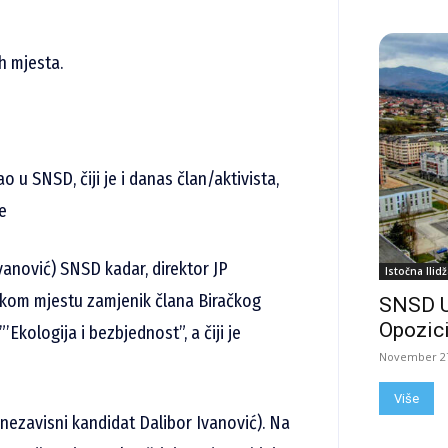
h mjesta.
o u SNSD, čiji je i danas član/aktivista,
e
vanović) SNSD kadar, direktor JP
Istočna Ilidž
ačkom mjestu zamjenik člana Biračkog
SNSD 
Opozici
Ekologija i bezbjednost”, a čiji je
November 27
Više
nezavisni kandidat Dalibor Ivanović). Na