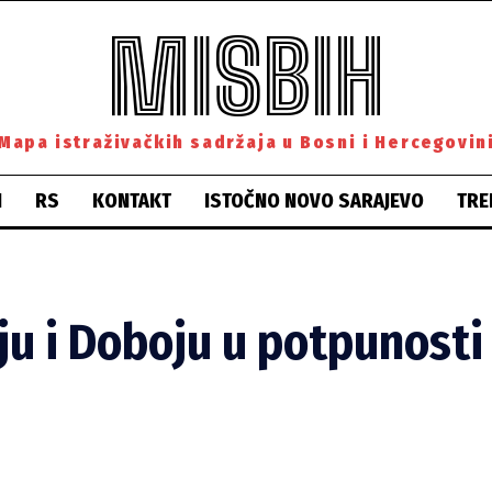
MISBIH
Mapa istraživačkih sadržaja u Bosni i Hercegovin
H
RS
KONTAKT
ISTOČNO NOVO SARAJEVO
TRE
nju i Doboju u potpunosti