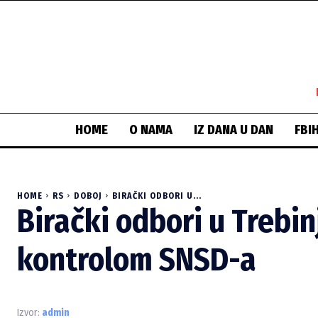
HOME
O NAMA
IZ DANA U DAN
FBI
HOME
RS
DOBOJ
BIRAČKI ODBORI U...
Birački odbori u Trebi
kontrolom SNSD-a
Izvor:
admin