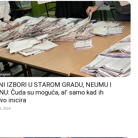
arajevo
I IZBORI U STAROM GRADU, NEUMU I
U: Čuda su moguća, al’ samo kad ih
vo inicira
, 2024