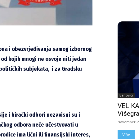
ona i obezvrjeđivanja samog izbornog
 od kojih mnogi ne osvoje niti jedan
političkih subjekata, i za Gradsku
Banovici
VELIKA
Višegra
ije i birački odbori nezavisni su i
November 29
iračkog odbora neće učestvovati u
dice ima lični ili finansijski interes,
Više