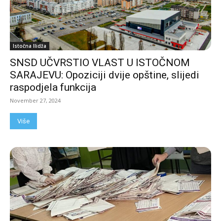
Istočna Ilidža
SNSD UČVRSTIO VLAST U ISTOČNOM
SARAJEVU: Opoziciji dvije opštine, slijedi
raspodjela funkcija
November 27, 2024
Više