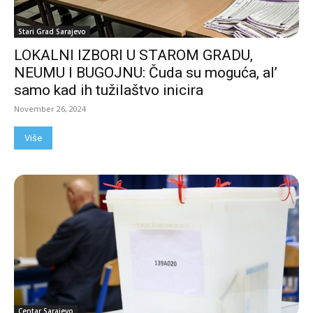
Stari Grad Sarajevo
LOKALNI IZBORI U STAROM GRADU,
NEUMU I BUGOJNU: Čuda su moguća, al’
samo kad ih tužilaštvo inicira
November 26, 2024
Više
Centar Sarajevo