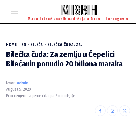
MISBIH
Mapa istraživačkih sadržaja u Bosni i Hercegovini
HOME
RS
BILEĆA
BILEĆKA ČUDA: ZA...
Bilećka čuda: Za zemlju u Čepelici
Bilećanin ponudio 20 biliona maraka
Izvor:
admin
August 5, 2020
Procijenjeno vrijeme čitanja:
2
minut(a)e