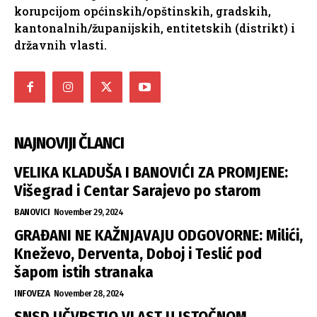
korupcijom općinskih/opštinskih, gradskih,
kantonalnih/županijskih, entitetskih (distrikt) i
državnih vlasti.
NAJNOVIJI ČLANCI
VELIKA KLADUŠA I BANOVIĆI ZA PROMJENE:
Višegrad i Centar Sarajevo po starom
BANOVICI
November 29, 2024
GRAĐANI NE KAŽNJAVAJU ODGOVORNE: Milići,
Kneževo, Derventa, Doboj i Teslić pod
šapom istih stranaka
INFOVEZA
November 28, 2024
SNSD UČVRSTIO VLAST U ISTOČNOM