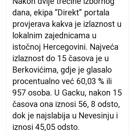
Nakon dvije trećine izbornog
dana, ekipa “Direkt” portala
provjerava kakva je izlaznost u
lokalnim zajednicama u
istočnoj Hercegovini. Najveća
izlaznost do 15 časova je u
Berkovićima, gdje je glasalo
procentualno već 60,03 % ili
957 osoba. U Gacku, nakon 15
časova ona iznosi 56, 8 odsto,
dok je najslabija u Nevesinju i
iznosi 45,05 odsto.