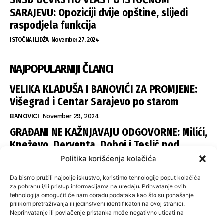
SARAJEVU: Opoziciji dvije opštine, slijedi
raspodjela funkcija
ISTOČNA ILIDŽA
November 27, 2024
NAJPOPULARNIJI ČLANCI
VELIKA KLADUŠA I BANOVIĆI ZA PROMJENE:
Višegrad i Centar Sarajevo po starom
BANOVICI
November 29, 2024
GRAĐANI NE KAŽNJAVAJU ODGOVORNE: Milići,
Kneževo, Derventa, Doboj i Teslić pod
šapom istih stranaka
Politika korišćenja kolačića
INFOVEZA
November 28, 2024
Da bismo pružili najbolje iskustvo, koristimo tehnologije poput kolačića
SNSD UČVRSTIO VLAST U ISTOČNOM
za pohranu i/ili pristup informacijama na uređaju. Prihvatanje ovih
tehnologija omogućit će nam obradu podataka kao što su ponašanje
SARAJEVU: Opoziciji dvije opštine, slijedi
prilikom pretraživanja ili jedinstveni identifikatori na ovoj stranici.
raspodjela funkcija
Neprihvatanje ili povlačenje pristanka može negativno uticati na