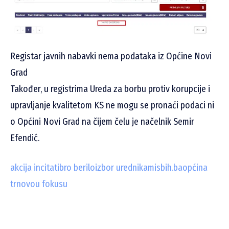
Registar javnih nabavki nema podataka iz Općine Novi
Grad
Također, u registrima Ureda za borbu protiv korupcije i
upravljanje kvalitetom KS ne mogu se pronaći podaci ni
o Općini Novi Grad na čijem čelu je načelnik Semir
Efendić.
akcija incitat
ibro berilo
izbor urednika
misbih.ba
općina
trnovo
u fokusu