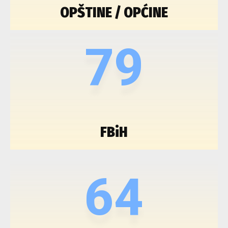
OPŠTINE / OPĆINE
79
FBiH
64