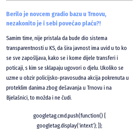
Berilo je novcem gradio bazu u Trnovu,
nezakonito je i sebi povećao plaću?!
Samim time, nije pristala da bude dio sistema
transparentnosti u KS, da šira javnost ima uvid u to ko
se sve zapošljava, kako se i kome dijele transferi i
poticaji, s kim se sklapaju ugovori o djelu. Ukoliko se
uzme u obzir policijsko-pravosudna akcija pokrenuta u
proteklim danima zbog dešavanja u Trnovu i na
Bjelašnici, to možda i ne čudi.
googletag.cmd.push(function() {
googletag.display(‘intext’); });