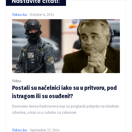
Nastavite čitati:
fokus.ba
-
October 6, 2024
fokus
Postali su načelnici iako su u pritvoru, pod
istragom ili su osuđeni!?
Donosimo imena funkcionera koji su proglasili pobjedu na lokalnim
izborima, a koji su u sukobu sa zakonom
fokus.ba
-
September 27, 2024