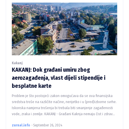
Kakanj
KAKANJ: Dok građani umiru zbog
aerozagađenja, vlast dijeli stipendije i
besplatne karte
Problem je što postojeći zakon omogućava da se ova finansijska
sredstva troše na različite načine, nerijetko i u (pred)izborne svrhe.
Iskonska namjena trošenja bi trebala biti smanjenje zagađenosti
vode, zraka i zemlje. KAKANJ - Građani Kaknja nemaju čist i zdrav...
zurnal.info
-
September 26, 2024