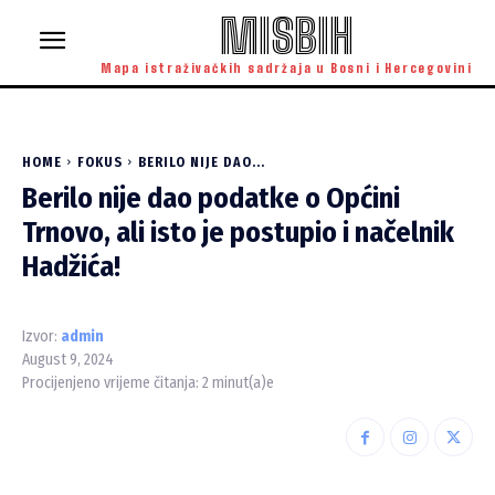
MISBIH
Mapa istraživačkih sadržaja u Bosni i Hercegovini
HOME
FOKUS
BERILO NIJE DAO...
Berilo nije dao podatke o Općini
Trnovo, ali isto je postupio i načelnik
Hadžića!
Izvor:
admin
August 9, 2024
Procijenjeno vrijeme čitanja:
2
minut(a)e