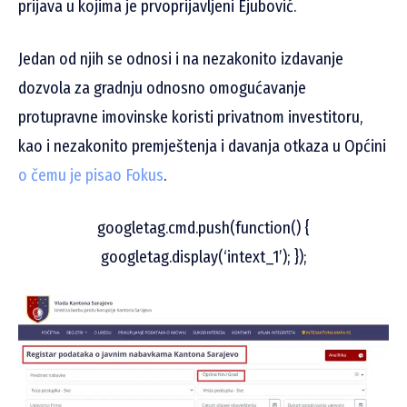
prijava u kojima je prvoprijavljeni Ejubović.
Jedan od njih se odnosi i na nezakonito izdavanje
dozvola za gradnju odnosno omogućavanje
protupravne imovinske koristi privatnom investitoru,
kao i nezakonito premještenja i davanja otkaza u Općini
o čemu je pisao Fokus
.
googletag.cmd.push(function() {
googletag.display(‘intext_1’); });