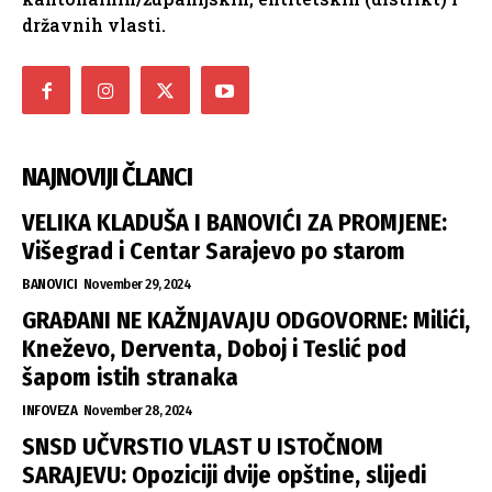
državnih vlasti.
NAJNOVIJI ČLANCI
VELIKA KLADUŠA I BANOVIĆI ZA PROMJENE:
Višegrad i Centar Sarajevo po starom
BANOVICI
November 29, 2024
GRAĐANI NE KAŽNJAVAJU ODGOVORNE: Milići,
Kneževo, Derventa, Doboj i Teslić pod
šapom istih stranaka
INFOVEZA
November 28, 2024
SNSD UČVRSTIO VLAST U ISTOČNOM
SARAJEVU: Opoziciji dvije opštine, slijedi