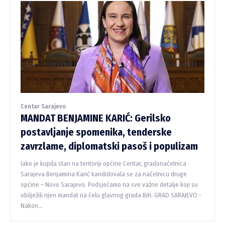
Centar Sarajevo
MANDAT BENJAMINE KARIĆ: Gerilsko
postavljanje spomenika, tenderske
zavrzlame, diplomatski pasoš i populizam
Iako je kupila stan na teritoriji općine Centar, gradonačelnica
Sarajeva Benjamina Karić kandidovala se za načelnicu druge
općine – Novo Sarajevo. Podsjećamo na sve važne detalje koji su
obilježili njen mandat na čelu glavnog grada BiH. GRAD SARAJEVO -
Nakon...