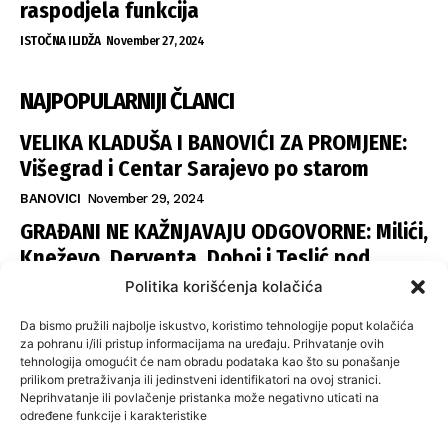
raspodjela funkcija
ISTOČNA ILIDŽA
November 27, 2024
NAJPOPULARNIJI ČLANCI
VELIKA KLADUŠA I BANOVIĆI ZA PROMJENE:
Višegrad i Centar Sarajevo po starom
BANOVICI
November 29, 2024
GRAĐANI NE KAŽNJAVAJU ODGOVORNE: Milići,
Kneževo, Derventa, Doboj i Teslić pod
šapom istih stranaka
Politika korišćenja kolačića
INFOVEZA
November 28, 2024
Da bismo pružili najbolje iskustvo, koristimo tehnologije poput kolačića
SNSD UČVRSTIO VLAST U ISTOČNOM
za pohranu i/ili pristup informacijama na uređaju. Prihvatanje ovih
tehnologija omogućit će nam obradu podataka kao što su ponašanje
SARAJEVU: Opoziciji dvije opštine, slijedi
prilikom pretraživanja ili jedinstveni identifikatori na ovoj stranici.
raspodjela funkcija
Neprihvatanje ili povlačenje pristanka može negativno uticati na
određene funkcije i karakteristike
ISTOČNA ILIDŽA
November 27, 2024