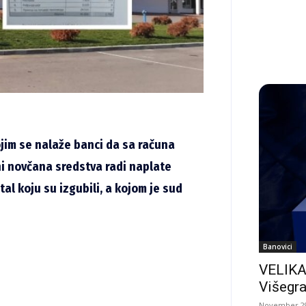
jim se nalaže banci da sa računa
ni novčana sredstva radi naplate
al koju su izgubili, a kojom je sud
Banovici
VELIKA
Višegra
November 29