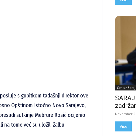
Centar Saraj
posluje s gubitkom tadašnji direktor ove
SARAJE
nosno Opštinom Istočno Novo Sarajevo,
zadržan
November 25
presudi sutkinje Mebrure Rosić ocijenio
li na tome već su uložili žalbu.
Više