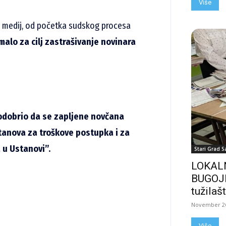
Više
š medij, od početka sudskog procesa
imalo za cilj zastrašivanje novinara
 odobrio da se zapljene novčana
tanova za troškove postupka i za
 u Ustanovi”.
Stari Grad S
LOKALN
BUGOJN
tužilašt
November 26
Više