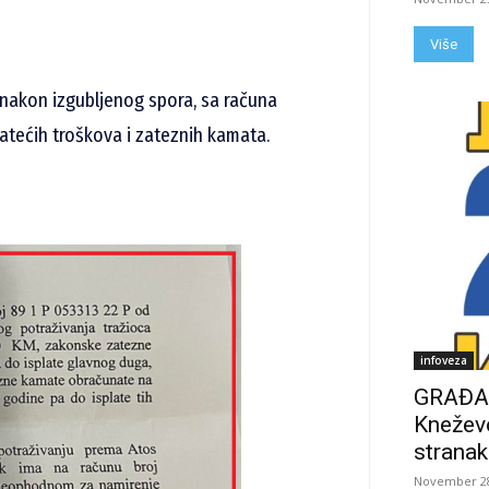
Više
 nakon izgubljenog spora, sa računa
atećih troškova i zateznih kamata.
infoveza
GRAĐAN
Kneževo
stranak
November 28