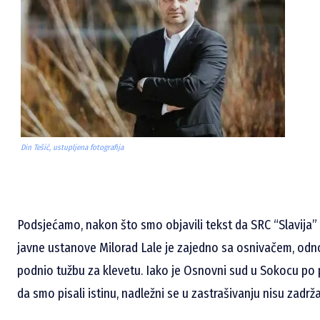
Din Tešić, ustupljena fotografija
Podsjećamo, nakon što smo objavili tekst da SRC “Slavija” 
javne ustanove Milorad Lale je zajedno sa osnivačem, od
podnio tužbu za klevetu. Iako je Osnovni sud u Sokocu po 
da smo pisali istinu, nadležni se u zastrašivanju nisu zadrža