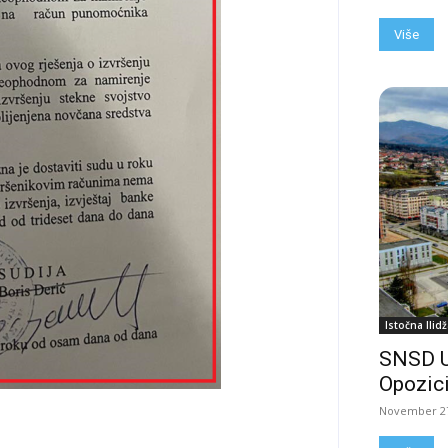
Više
Istočna Ilidž
SNSD 
Opozici
November 27