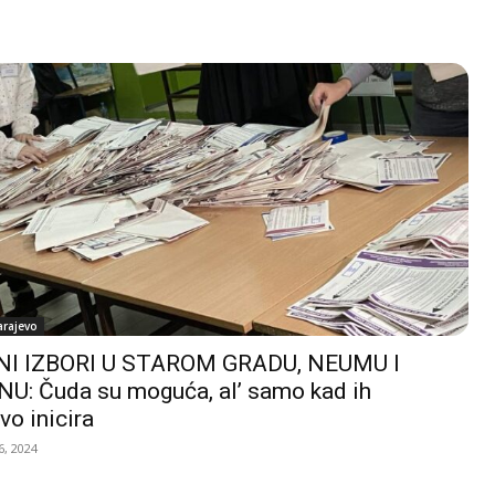
arajevo
I IZBORI U STAROM GRADU, NEUMU I
U: Čuda su moguća, al’ samo kad ih
vo inicira
, 2024