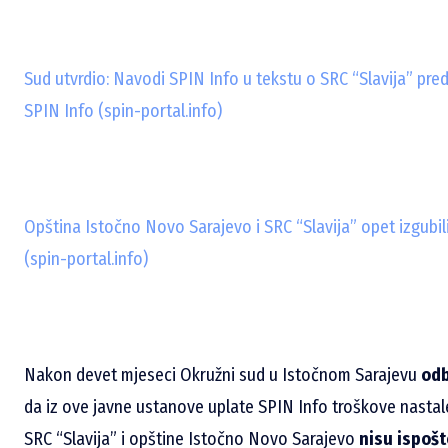
Sud utvrdio: Navodi SPIN Info u tekstu o SRC “Slavija” pred
SPIN Info (spin-portal.info)
Opština Istočno Novo Sarajevo i SRC “Slavija” opet izgubili
(spin-portal.info)
Nakon devet mjeseci Okružni sud u Istočnom Sarajevu
odb
da iz ove javne ustanove uplate SPIN Info troškove nastale
SRC “Slavija” i opštine Istočno Novo Sarajevo
nisu ispoš