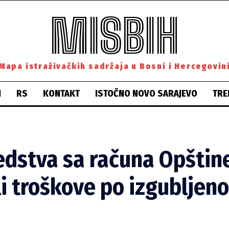
MISBIH
Mapa istraživačkih sadržaja u Bosni i Hercegovin
H
RS
KONTAKT
ISTOČNO NOVO SARAJEVO
TRE
redstva sa računa Opštine
tili troškove po izgublj