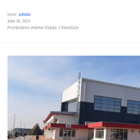
Izvor:
admin
June 26, 2024
Procijenjeno vrijeme čitanja:
2
minut(a)e