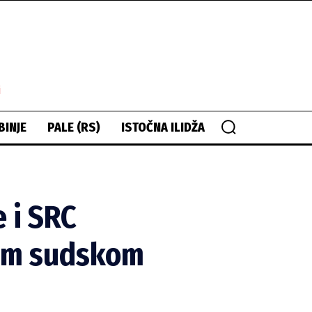
i
BINJE
PALE (RS)
ISTOČNA ILIDŽA
 i SRC
enom sudskom