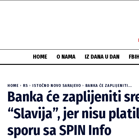
HOME
O NAMA
IZ DANA U DAN
FBI
HOME
RS
ISTOČNO NOVO SARAJEVO
BANKA ĆE ZAPLIJENITI...
Banka će zaplijeniti s
“Slavija”, jer nisu pla
sporu sa SPIN Info