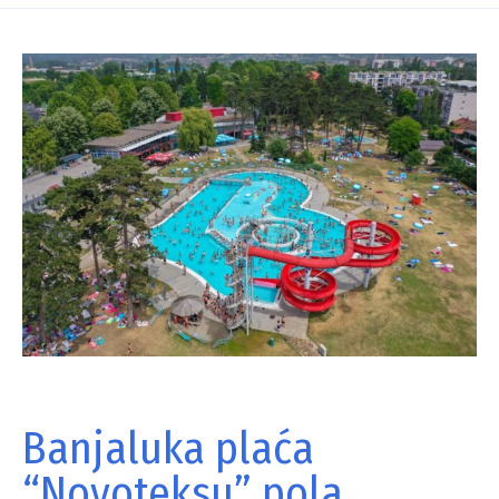
Banjaluka plaća
“Novoteksu” pola