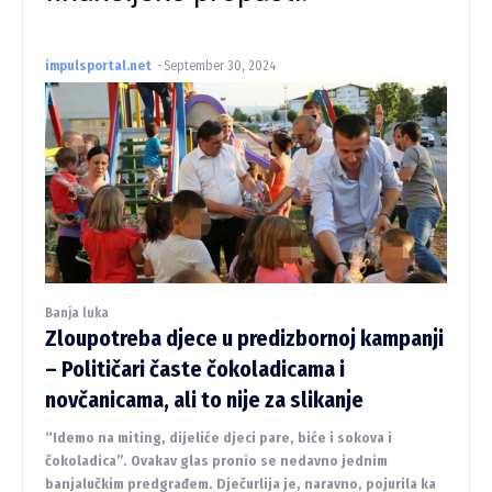
impulsportal.net
-
September 30, 2024
Banja luka
Zloupotreba djece u predizbornoj kampanji
– Političari časte čokoladicama i
novčanicama, ali to nije za slikanje
“Idemo na miting, dijeliće djeci pare, biće i sokova i
čokoladica”. Ovakav glas pronio se nedavno jednim
banjalučkim predgrađem. Dječurlija je, naravno, pojurila ka