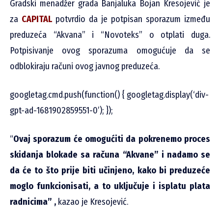
Gradski menadžer grada Banjaluka Bojan Kresojević je
za
CAPITAL
potvrdio da je potpisan sporazum između
preduzeća “Akvana” i “Novoteks” o otplati duga.
Potpisivanje ovog sporazuma omogućuje da se
odblokiraju računi ovog javnog preduzeća.
googletag.cmd.push(function() { googletag.display(‘div-
gpt-ad-1681902859551-0’); });
“
Ovaj sporazum će omogućiti da pokrenemo proces
skidanja blokade sa računa “Akvane” i nadamo se
da će to što prije biti učinjeno, kako bi preduzeće
moglo funkcionisati, a to uključuje i isplatu plata
radnicima” ,
kazao je Kresojević.