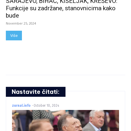
SARAJEVO, BIHAĆ, KISELJAK, KREŠEVO:
Funkcije su zadržane, stanovnicima kako
bude
November 25, 2024
Više
Nastavite čitati:
zurnal.info
-
October 10, 2024