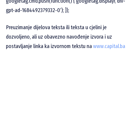
googletag.cmd.push(function() { googletag.display(‘div-
gpt-ad-1684492379332-0’); });
Preuzimanje dijelova teksta ili teksta u cjelini je
dozvoljeno, ali uz obavezno navođenje izvora i uz
postavljanje linka ka izvornom tekstu na
www.capital.ba