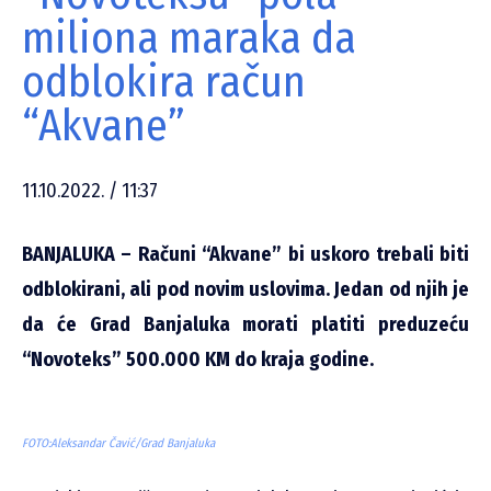
miliona maraka da
odblokira račun
“Akvane”
11.10.2022. / 11:37
BANJALUKA – Računi “Akvane” bi uskoro trebali biti
odblokirani, ali pod novim uslovima. Jedan od njih je
da će Grad Banjaluka morati platiti preduzeću
“Novoteks” 500.000 KM do kraja godine.
FOTO:Aleksandar Čavić/Grad Banjaluka