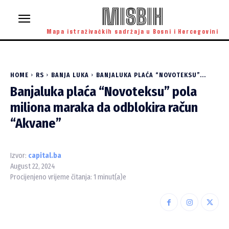
MISBIH
Mapa istraživačkih sadržaja u Bosni i Hercegovini
HOME
RS
BANJA LUKA
BANJALUKA PLAĆA “NOVOTEKSU”...
Banjaluka plaća “Novoteksu” pola
miliona maraka da odblokira račun
“Akvane”
Izvor:
capital.ba
August 22, 2024
Procijenjeno vrijeme čitanja:
1
minut(a)e