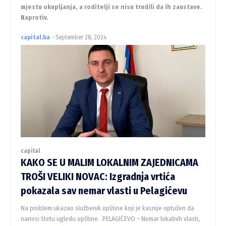
mjestu okupljanja, a roditelji se nisu trudili da ih zaustave.
Naprotiv.
capital.ba
-
September 28, 2024
capital
KAKO SE U MALIM LOKALNIM ZAJEDNICAMA
TROŠI VELIKI NOVAC: Izgradnja vrtića
pokazala sav nemar vlasti u Pelagićevu
Na problem ukazao službenik opštine koji je kasnije optužen da
nanosi štetu ugledu opštine. PELAGIĆEVO – Nemar lokalnih vlasti,