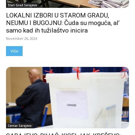
Stari Grad Sarajevo
LOKALNI IZBORI U STAROM GRADU,
NEUMU I BUGOJNU: Čuda su moguća, al’
samo kad ih tužilaštvo inicira
November 26, 2024
Više
Centar Sarajevo