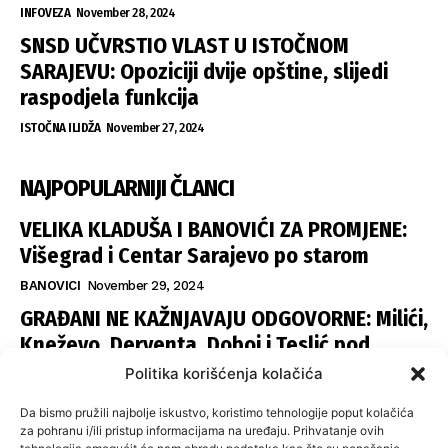
INFOVEZA
November 28, 2024
SNSD UČVRSTIO VLAST U ISTOČNOM
SARAJEVU: Opoziciji dvije opštine, slijedi
raspodjela funkcija
ISTOČNA ILIDŽA
November 27, 2024
NAJPOPULARNIJI ČLANCI
VELIKA KLADUŠA I BANOVIĆI ZA PROMJENE:
Višegrad i Centar Sarajevo po starom
BANOVICI
November 29, 2024
GRAĐANI NE KAŽNJAVAJU ODGOVORNE: Milići,
Kneževo, Derventa, Doboj i Teslić pod
šapom istih stranaka
Politika korišćenja kolačića
INFOVEZA
November 28, 2024
Da bismo pružili najbolje iskustvo, koristimo tehnologije poput kolačića
SNSD UČVRSTIO VLAST U ISTOČNOM
za pohranu i/ili pristup informacijama na uređaju. Prihvatanje ovih