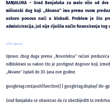
BANJALUKA – Grad Banjaluka za malo više od dva 
milionski dug koji „Akvana“ ima prema ovom preduz
uskoro ponovo naći u blokadi. Problem je što pr
administracija, još nije riješila način finansiranja tog
FOTO: Agencije
Upravo zbog duga prema „Novoteksu“ računi preduzeća „
odblokirani su nakon što je postignut dogovor koji, izme
„Akvane“ isplati do 30. juna ove godine.
googletag.cmd.push(function() { googletag.display(‘div-gp
Grad Banjaluka se obavezao da će obezbijediti ta sredstva, 