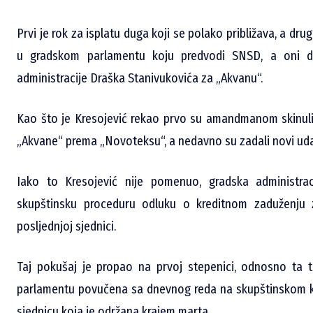
Prvi je rok za isplatu duga koji se polako približava, a dr
u gradskom parlamentu koju predvodi SNSD, a oni do
administracije Draška Stanivukovića za „Akvanu“.
Kao što je Kresojević rekao prvo su amandmanom skinuli 
„Akvane“ prema „Novoteksu“, a nedavno su zadali novi ud
Iako to Kresojević nije pomenuo, gradska administra
skupštinsku proceduru odluku o kreditnom zaduženju 
posljednjoj sjednici.
Taj pokušaj je propao na prvoj stepenici, odnosno ta t
parlamentu povučena sa dnevnog reda na skupštinskom ko
sjednicu koja je održana krajem marta.