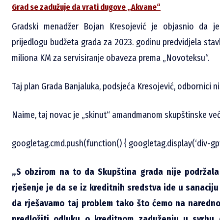
Grad se zadužuje da vrati dugove „Akvane“
Gradski menadžer Bojan Kresojević je objasnio da je
prijedlogu budžeta grada za 2023. godinu predvidjela stavk
miliona KM za servisiranje obaveza prema „Novoteksu“.
Taj plan Grada Banjaluka, podsjeća Kresojević, odbornici ni
Naime, taj novac je „skinut“ amandmanom skupštinske već
googletag.cmd.push(function() { googletag.display(‘div-gp
„S obzirom na to da Skupština grada nije podržal
rješenje je da se iz kreditnih sredstva ide u sanacij
da rješavamo taj problem tako što ćemo na naredno
predložiti odluku o kreditnom zaduženju u svrhu d