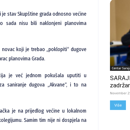
ugi je stav Skupštine grada odnosno većine
 sada nisu bili naklonjeni planovima
novac koji je trebao „poklopiti“ dugove
arac planovima Grada.
Centar Saraj
cija je već jednom pokušala uputiti u
SARAJE
za saniranje dugova „Akvane“, i to na
zadržan
November 25
Više
ačka je na prijedlog većine u lokalnom
legijumu. Samim tim nije ni dospjela na