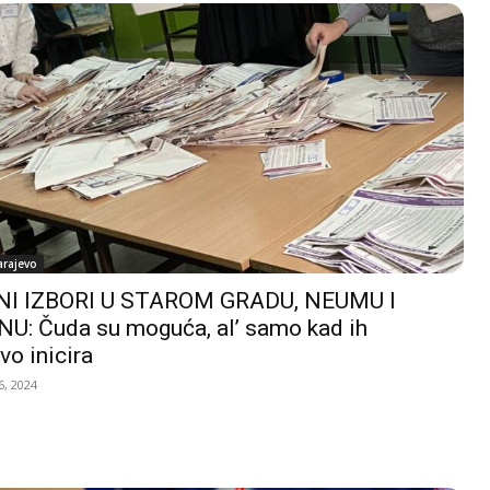
arajevo
I IZBORI U STAROM GRADU, NEUMU I
U: Čuda su moguća, al’ samo kad ih
vo inicira
, 2024