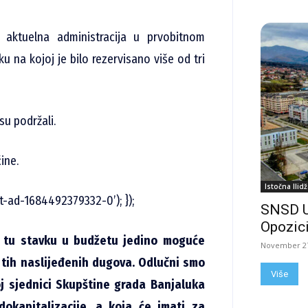
 aktuelna administracija u prvobitnom
u na kojoj je bilo rezervisano više od tri
su podržali.
ine.
Istočna Ilidž
t-ad-1684492379332-0’); });
SNSD 
Opozici
a tu stavku u budžetu jedino moguće
November 27
u tih naslijeđenih dugova. Odlučni smo
Više
j sjednici Skupštine grada Banjaluka
okapitalizacije, a koja će imati za