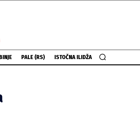
i
BINJE
PALE (RS)
ISTOČNA ILIDŽA
a