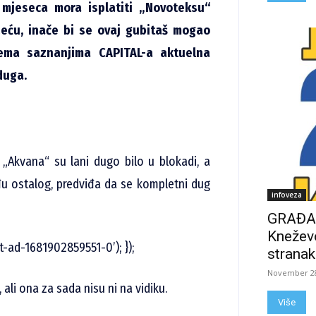
mjeseca mora isplatiti „Novoteksu“
eću, inače bi se ovaj gubitaš mogao
ema saznanjima CAPITAL-a aktuelna
 duga.
Akvana“ su lani dugo bilo u blokadi, a
đu ostalog, predviđa da se kompletni dug
infoveza
GRAĐAN
Kneževo
t-ad-1681902859551-0’); });
stranak
November 28
ali ona za sada nisu ni na vidiku.
Više