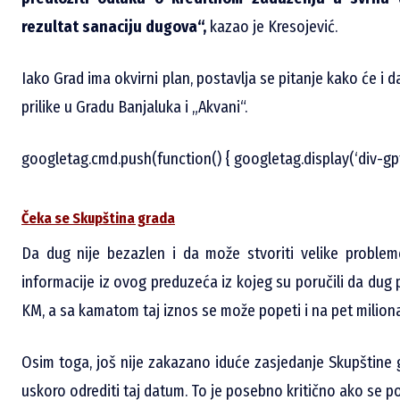
rezultat sanaciju dugova“,
kazao je Kresojević.
Iako Grad ima okvirni plan, postavlja se pitanje kako će i d
prilike u Gradu Banjaluka i „Akvani“.
googletag.cmd.push(function() { googletag.display(‘div-gp
Čeka se Skupština grada
Da dug nije bezazlen i da može stvoriti velike problem
informacije iz ovog preduzeća iz kojeg su poručili da dug 
KM, a sa kamatom taj iznos se može popeti i na pet milion
Osim toga, još nije zakazano iduće zasjedanje Skupštine 
uskoro odrediti taj datum. To je posebno kritično ako se 