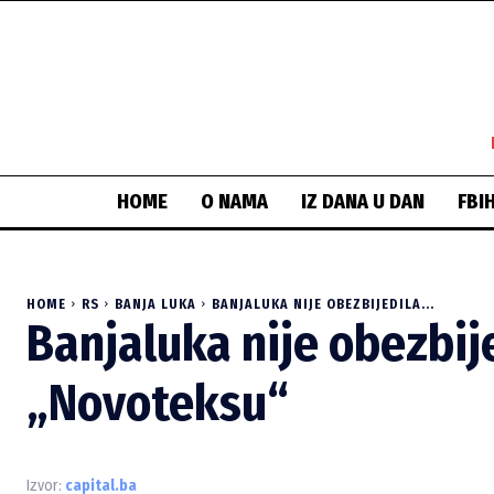
HOME
O NAMA
IZ DANA U DAN
FBI
HOME
RS
BANJA LUKA
BANJALUKA NIJE OBEZBIJEDILA...
Banjaluka nije obezbij
„Novoteksu“
Izvor:
capital.ba