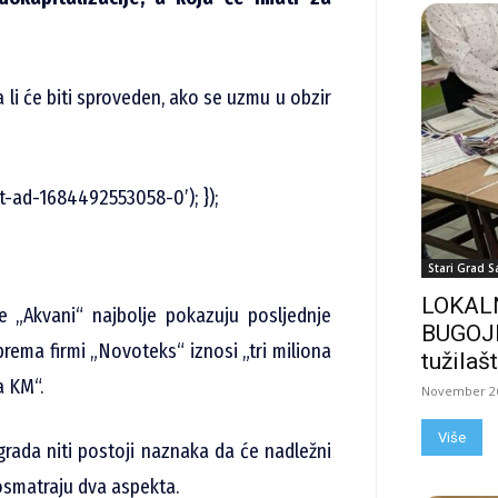
a li će biti sproveden, ako se uzmu u obzir
t-ad-1684492553058-0’); });
Stari Grad S
LOKALN
e „Akvani“ najbolje pokazuju posljednje
BUGOJN
prema firmi „Novoteks“ iznosi „tri miliona
tužilašt
a KM“.
November 26
Više
grada niti postoji naznaka da će nadležni
posmatraju dva aspekta.