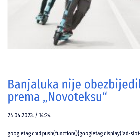
Banjaluka nije obezbijedi
prema „Novoteksu“
24.04.2023. / 14:24
googletag.cmd.push(function(){googletag.display(‘ad-slot-1