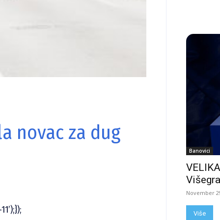
la novac za dug
Banovici
VELIKA
Višegra
November 29
1’);});
Više