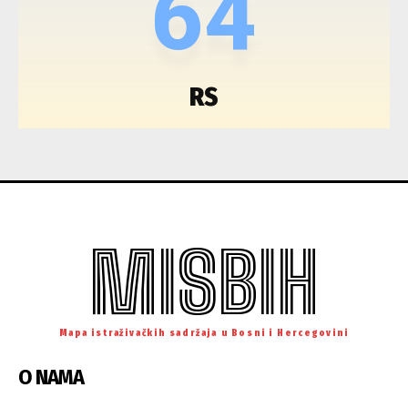
64
RS
MISBIH
Mapa istraživačkih sadržaja u Bosni i Hercegovini
O NAMA