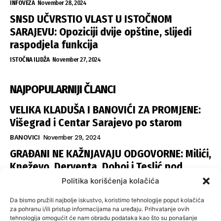
INFOVEZA
November 28, 2024
SNSD UČVRSTIO VLAST U ISTOČNOM
SARAJEVU: Opoziciji dvije opštine, slijedi
raspodjela funkcija
ISTOČNA ILIDŽA
November 27, 2024
NAJPOPULARNIJI ČLANCI
VELIKA KLADUŠA I BANOVIĆI ZA PROMJENE:
Višegrad i Centar Sarajevo po starom
BANOVICI
November 29, 2024
GRAĐANI NE KAŽNJAVAJU ODGOVORNE: Milići,
Kneževo, Derventa, Doboj i Teslić pod
šapom istih stranaka
Politika korišćenja kolačića
INFOVEZA
November 28, 2024
Da bismo pružili najbolje iskustvo, koristimo tehnologije poput kolačića
SNSD UČVRSTIO VLAST U ISTOČNOM
za pohranu i/ili pristup informacijama na uređaju. Prihvatanje ovih
tehnologija omogućit će nam obradu podataka kao što su ponašanje