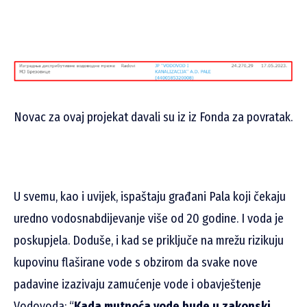
Novac za ovaj projekat davali su iz iz Fonda za povratak.
U svemu, kao i uvijek, ispaštaju građani Pala koji čekaju
uredno vodosnabdijevanje više od 20 godine. I voda je
poskupjela. Doduše, i kad se priključe na mrežu rizikuju
kupovinu flaširane vode s obzirom da svake nove
padavine izazivaju zamućenje vode i obavještenje
Vodovoda: “
Kada mutnoća vode bude u zakonski