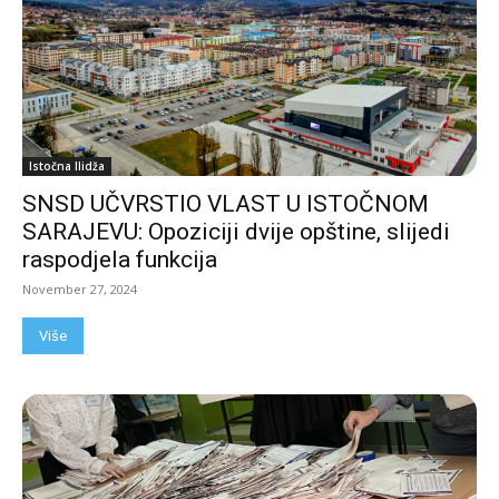
Istočna Ilidža
SNSD UČVRSTIO VLAST U ISTOČNOM
SARAJEVU: Opoziciji dvije opštine, slijedi
raspodjela funkcija
November 27, 2024
Više