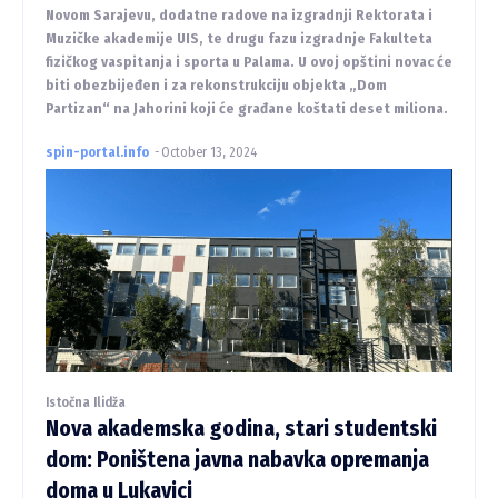
Novom Sarajevu, dodatne radove na izgradnji Rektorata i
Muzičke akademije UIS, te drugu fazu izgradnje Fakulteta
fizičkog vaspitanja i sporta u Palama. U ovoj opštini novac će
biti obezbijeđen i za rekonstrukciju objekta „Dom
Partizan“ na Jahorini koji će građane koštati deset miliona.
spin-portal.info
-
October 13, 2024
Istočna Ilidža
Nova akademska godina, stari studentski
dom: Poništena javna nabavka opremanja
doma u Lukavici