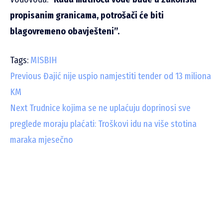
propisanim granicama, potrošači će biti
blagovremeno obavješteni”.
Tags:
MISBIH
C
Previous
Đajić nije uspio namjestiti tender od 13 miliona
KM
o
Next
Trudnice kojima se ne uplaćuju doprinosi sve
n
preglede moraju plaćati: Troškovi idu na više stotina
t
maraka mjesečno
i
n
u
e