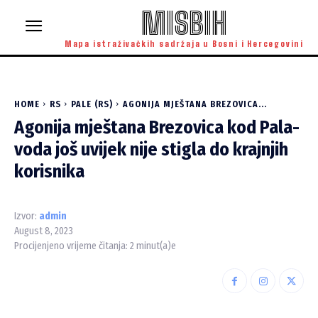
MISBIH
Mapa istraživačkih sadržaja u Bosni i Hercegovini
HOME
RS
PALE (RS)
AGONIJA MJEŠTANA BREZOVICA...
Agonija mještana Brezovica kod Pala-
voda još uvijek nije stigla do krajnjih
korisnika
Izvor:
admin
August 8, 2023
Procijenjeno vrijeme čitanja:
2
minut(a)e