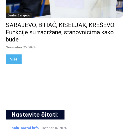
Centar Sarajevo
SARAJEVO, BIHAĆ, KISELJAK, KREŠEVO:
Funkcije su zadržane, stanovnicima kako
bude
November 25, 2024
Više
Nastavite čitati:
spin-portal.info
-
October 14, 2024