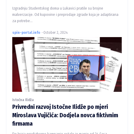
Izgradnju Studentskog doma u Lukavici pratile su brojne
malverzacije. Od kupovine i preprodaje zgrade koja je adaptirana
za potrebe...
spin-portal.info
-
October 2, 2024
Istočna Ilidža
Privredni razvoj Istočne Ilidže po mjeri
Miroslava Vujičića: Dodjela novca fiktivnim
firmama
Do kraja predizborne kampanje ostalo je manje od 24 časa.