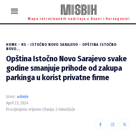
MISBIH
Mapa istraživačkih sadržaja u Bosni i Hercegovini
HOME
RS
ISTOČNO NOVO SARAJEVO
ОPŠTINA ISTOČNO
NOVO...
Оpština Istočno Novo Sarajevo svake
godine smanjuje prihode od zakupa
parkinga u korist privatne firme
Izvor:
admin
April 23, 2024
Procijenjeno vrijeme čitanja:
2
minut(a)e