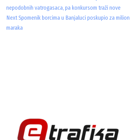
nepodobnih vatrogasaca, pa konkursom traži nove
o
Next
Spomenik borcima u Banjaluci poskupio za milion
n
maraka
t
i
n
u
e
R
e
a
d