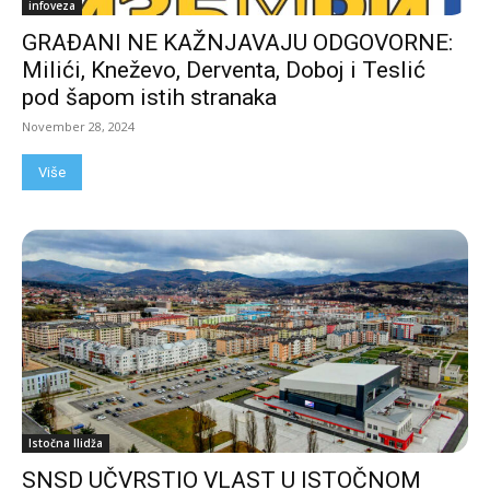
infoveza
GRAĐANI NE KAŽNJAVAJU ODGOVORNE:
Milići, Kneževo, Derventa, Doboj i Teslić
pod šapom istih stranaka
November 28, 2024
Više
Istočna Ilidža
SNSD UČVRSTIO VLAST U ISTOČNOM