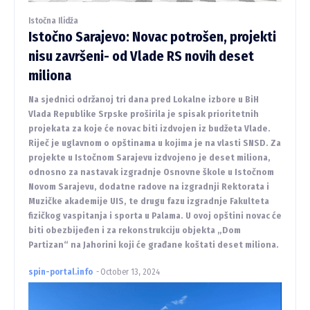
Istočna Ilidža
Istočno Sarajevo: Novac potrošen, projekti
nisu završeni- od Vlade RS novih deset
miliona
Na sjednici održanoj tri dana pred Lokalne izbore u BiH
Vlada Republike Srpske proširila je spisak prioritetnih
projekata za koje će novac biti izdvojen iz budžeta Vlade.
Riječ je uglavnom o opštinama u kojima je na vlasti SNSD. Za
projekte u Istočnom Sarajevu izdvojeno je deset miliona,
odnosno za nastavak izgradnje Osnovne škole u Istočnom
Novom Sarajevu, dodatne radove na izgradnji Rektorata i
Muzičke akademije UIS, te drugu fazu izgradnje Fakulteta
fizičkog vaspitanja i sporta u Palama. U ovoj opštini novac će
biti obezbijeđen i za rekonstrukciju objekta „Dom
Partizan“ na Jahorini koji će građane koštati deset miliona.
spin-portal.info
-
October 13, 2024