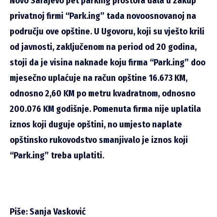
Novo Sarajevo pet parking prostora dala u zakup
privatnoj firmi “Park.ing” tada novoosnovanoj na
području ove opštine. U Ugovoru, koji su vješto krili
od javnosti, zaključenom na period od 20 godina,
stoji da je visina naknade koju firma “Park.ing” doo
mjesečno uplaćuje na račun opštine 16.673 KM,
odnosno 2,60 KM po metru kvadratnom, odnosno
200.076 KM godišnje. Pomenuta firma nije uplatila
iznos koji duguje opštini, no umjesto naplate
opštinsko rukovodstvo smanjivalo je iznos koji
“Park.ing” treba uplatiti.
Piše: Sanja Vasković