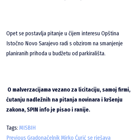
Opet se postavlja pitanje u čijem interesu Opština
Istočno Novo Sarajevo radi s obzirom na smanjenje
planiranih prihoda u budžetu od parkirališta.
O malverzacijama vezano za licitaciju, samoj firmi,
ćutanju nadležnih na pitanja novinara i kršenju
zakona, SPIN info je pisao i ranije.
Tags:
MISBIH
C
Previous
Gradonačelnik Mirko Ćurić se rješava