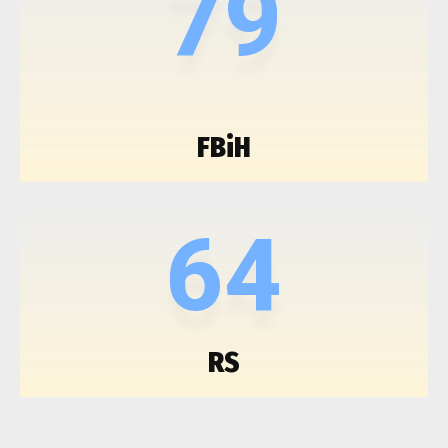
79
FBiH
64
RS