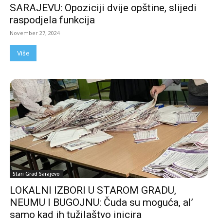
SARAJEVU: Opoziciji dvije opštine, slijedi
raspodjela funkcija
November 27, 2024
Više
Stari Grad Sarajevo
LOKALNI IZBORI U STAROM GRADU,
NEUMU I BUGOJNU: Čuda su moguća, al’
samo kad ih tužilaštvo inicira