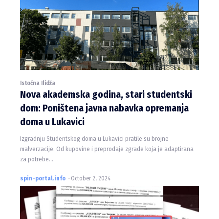
Istočna Ilidža
Nova akademska godina, stari studentski
dom: Poništena javna nabavka opremanja
doma u Lukavici
Izgradnju Studentskog doma u Lukavici pratile su brojne
malverzacije. Od kupovine i preprodaje zgrade koja je adaptirana
za potrebe...
spin-portal.info
-
October 2, 2024