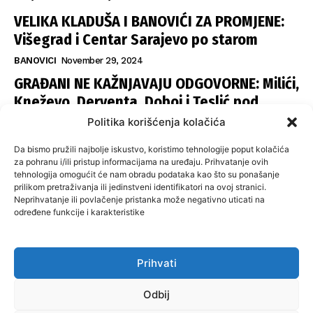
VELIKA KLADUŠA I BANOVIĆI ZA PROMJENE:
Višegrad i Centar Sarajevo po starom
BANOVICI
November 29, 2024
GRAĐANI NE KAŽNJAVAJU ODGOVORNE: Milići,
Kneževo, Derventa, Doboj i Teslić pod
šapom istih stranaka
Politika korišćenja kolačića
INFOVEZA
November 28, 2024
Da bismo pružili najbolje iskustvo, koristimo tehnologije poput kolačića
SNSD UČVRSTIO VLAST U ISTOČNOM
za pohranu i/ili pristup informacijama na uređaju. Prihvatanje ovih
tehnologija omogućit će nam obradu podataka kao što su ponašanje
SARAJEVU: Opoziciji dvije opštine, slijedi
prilikom pretraživanja ili jedinstveni identifikatori na ovoj stranici.
raspodjela funkcija
Neprihvatanje ili povlačenje pristanka može negativno uticati na
određene funkcije i karakteristike
ISTOČNA ILIDŽA
November 27, 2024
Prihvati
O nama
Uslovi koristenja
Politika privatnosti
Kontakt
Odbij