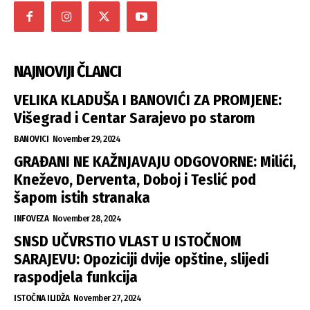
NAJNOVIJI ČLANCI
VELIKA KLADUŠA I BANOVIĆI ZA PROMJENE:
Višegrad i Centar Sarajevo po starom
BANOVICI
November 29, 2024
GRAĐANI NE KAŽNJAVAJU ODGOVORNE: Milići,
Kneževo, Derventa, Doboj i Teslić pod
šapom istih stranaka
INFOVEZA
November 28, 2024
SNSD UČVRSTIO VLAST U ISTOČNOM
SARAJEVU: Opoziciji dvije opštine, slijedi
raspodjela funkcija
ISTOČNA ILIDŽA
November 27, 2024