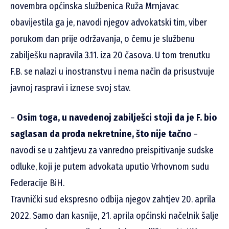
novembra općinska službenica Ruža Mrnjavac
obavijestila ga je, navodi njegov advokatski tim, viber
porukom dan prije održavanja, o čemu je službenu
zabilješku napravila 3.11. iza 20 časova. U tom trenutku
F.B. se nalazi u inostranstvu i nema način da prisustvuje
javnoj raspravi i iznese svoj stav.
–
Osim toga, u navedenoj zabilješci stoji da je F. bio
saglasan da proda nekretnine, što nije tačno
–
navodi se u zahtjevu za vanredno preispitivanje sudske
odluke, koji je putem advokata uputio Vrhovnom sudu
Federacije BiH.
Travnički sud ekspresno odbija njegov zahtjev 20. aprila
2022. Samo dan kasnije, 21. aprila općinski načelnik šalje