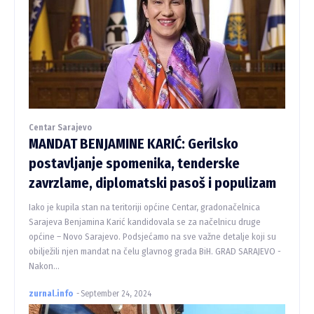
Centar Sarajevo
MANDAT BENJAMINE KARIĆ: Gerilsko
postavljanje spomenika, tenderske
zavrzlame, diplomatski pasoš i populizam
Iako je kupila stan na teritoriji općine Centar, gradonačelnica
Sarajeva Benjamina Karić kandidovala se za načelnicu druge
općine – Novo Sarajevo. Podsjećamo na sve važne detalje koji su
obilježili njen mandat na čelu glavnog grada BiH. GRAD SARAJEVO -
Nakon...
zurnal.info
-
September 24, 2024