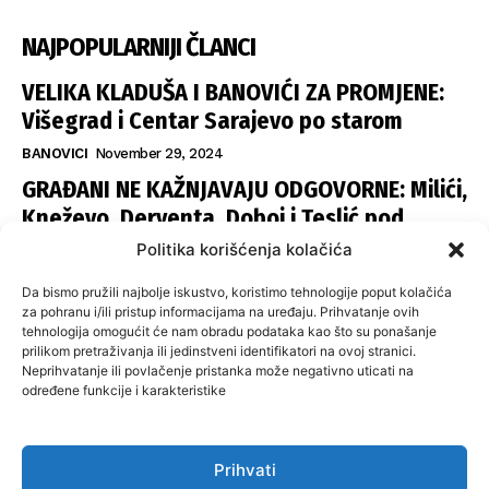
NAJPOPULARNIJI ČLANCI
VELIKA KLADUŠA I BANOVIĆI ZA PROMJENE:
Višegrad i Centar Sarajevo po starom
BANOVICI
November 29, 2024
GRAĐANI NE KAŽNJAVAJU ODGOVORNE: Milići,
Kneževo, Derventa, Doboj i Teslić pod
šapom istih stranaka
Politika korišćenja kolačića
INFOVEZA
November 28, 2024
Da bismo pružili najbolje iskustvo, koristimo tehnologije poput kolačića
SNSD UČVRSTIO VLAST U ISTOČNOM
za pohranu i/ili pristup informacijama na uređaju. Prihvatanje ovih
tehnologija omogućit će nam obradu podataka kao što su ponašanje
SARAJEVU: Opoziciji dvije opštine, slijedi
prilikom pretraživanja ili jedinstveni identifikatori na ovoj stranici.
raspodjela funkcija
Neprihvatanje ili povlačenje pristanka može negativno uticati na
određene funkcije i karakteristike
ISTOČNA ILIDŽA
November 27, 2024
Prihvati