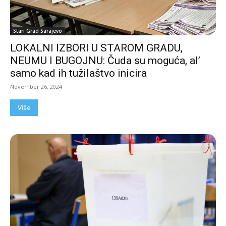
Stari Grad Sarajevo
LOKALNI IZBORI U STAROM GRADU,
NEUMU I BUGOJNU: Čuda su moguća, al’
samo kad ih tužilaštvo inicira
November 26, 2024
Više