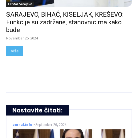
Centar Sarajevo
SARAJEVO, BIHAĆ, KISELJAK, KREŠEVO:
Funkcije su zadržane, stanovnicima kako
bude
November 25, 2024
Više
Nastavite čitati:
zurnal.info
-
September 26, 2024