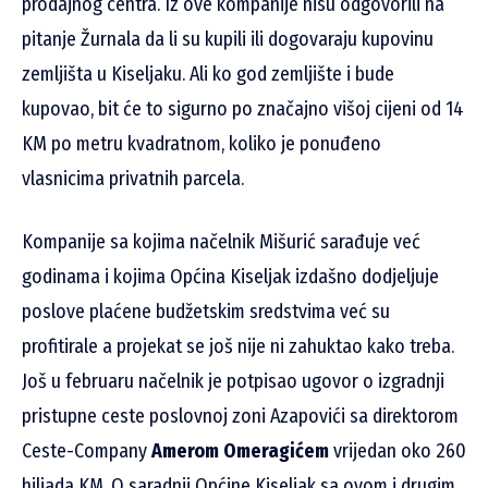
prodajnog centra. Iz ove kompanije nisu odgovorili na
pitanje Žurnala da li su kupili ili dogovaraju kupovinu
zemljišta u Kiseljaku. Ali ko god zemljište i bude
kupovao, bit će to sigurno po značajno višoj cijeni od 14
KM po metru kvadratnom, koliko je ponuđeno
vlasnicima privatnih parcela.
Kompanije sa kojima načelnik Mišurić sarađuje već
godinama i kojima Općina Kiseljak izdašno dodjeljuje
poslove plaćene budžetskim sredstvima već su
profitirale a projekat se još nije ni zahuktao kako treba.
Još u februaru načelnik je potpisao ugovor o izgradnji
pristupne ceste poslovnoj zoni Azapovići sa direktorom
Ceste-Company
Amerom Omeragićem
vrijedan oko 260
hiljada KM. O saradnji Općine Kiseljak sa ovom i drugim