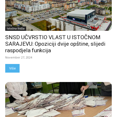
Istočna Ilidža
SNSD UČVRSTIO VLAST U ISTOČNOM
SARAJEVU: Opoziciji dvije opštine, slijedi
raspodjela funkcija
November 27, 2024
Više