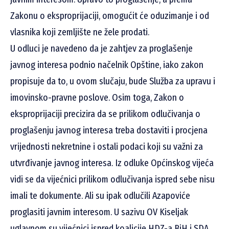
Zakonu o eksproprijaciji, omogućit će oduzimanje i od
vlasnika koji zemljište ne žele prodati.
U odluci je navedeno da je zahtjev za proglašenje
javnog interesa podnio načelnik Opštine, iako zakon
propisuje da to, u ovom slučaju, bude Služba za upravu i
imovinsko-pravne poslove. Osim toga, Zakon o
eksproprijaciji precizira da se prilikom odlučivanja o
proglašenju javnog interesa treba dostaviti i procjena
vrijednosti nekretnine i ostali podaci koji su važni za
utvrđivanje javnog interesa. Iz odluke Općinskog vijeća
vidi se da vijećnici prilikom odlučivanja ispred sebe nisu
imali te dokumente. Ali su ipak odlučili Azapoviće
proglasiti javnim interesom. U sazivu OV Kiseljak
uglavnom su vijećnici ispred koalicije HDZ-a BiH i SDA,