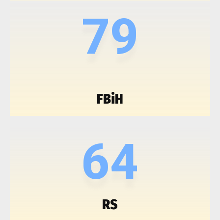
79
FBiH
64
RS