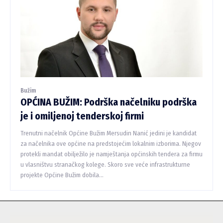
Bužim
OPĆINA BUŽIM: Podrška načelniku podrška
je i omiljenoj tenderskoj firmi
Trenutni načelnik Općine Bužim Mersudin Nanić jedini je kandidat
za načelnika ove općine na predstojećim lokalnim izborima. Njegov
protekli mandat obilježilo je namještanja općinskih tendera za firmu
u vlasništvu stranačkog kolege. Skoro sve veće infrastrukturne
projekte Općine Bužim dobila...