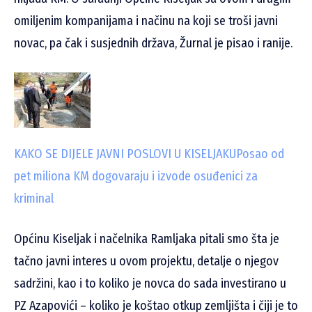
omiljenim kompanijama i načinu na koji se troši javni
novac, pa čak i susjednih država, Žurnal je pisao i ranije.
KAKO SE DIJELE JAVNI POSLOVI U KISELJAKU
Posao od
pet miliona KM dogovaraju i izvode osuđenici za
kriminal
Općinu Kiseljak i načelnika Ramljaka pitali smo šta je
tačno javni interes u ovom projektu, detalje o njegov
sadržini, kao i to koliko je novca do sada investirano u
PZ Azapovići – koliko je koštao otkup zemljišta i čiji je to