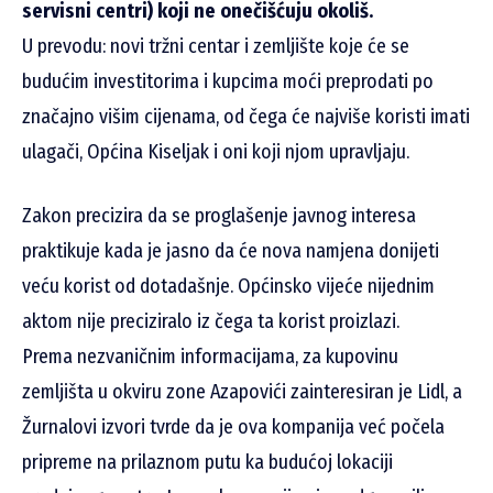
servisni centri) koji ne onečišćuju okoliš.
U prevodu: novi tržni centar i zemljište koje će se
budućim investitorima i kupcima moći preprodati po
značajno višim cijenama, od čega će najviše koristi imati
ulagači, Općina Kiseljak i oni koji njom upravljaju.
Zakon precizira da se proglašenje javnog interesa
praktikuje kada je jasno da će nova namjena donijeti
veću korist od dotadašnje. Općinsko vijeće nijednim
aktom nije preciziralo iz čega ta korist proizlazi.
Prema nezvaničnim informacijama, za kupovinu
zemljišta u okviru zone Azapovići zainteresiran je Lidl, a
Žurnalovi izvori tvrde da je ova kompanija već počela
pripreme na prilaznom putu ka budućoj lokaciji