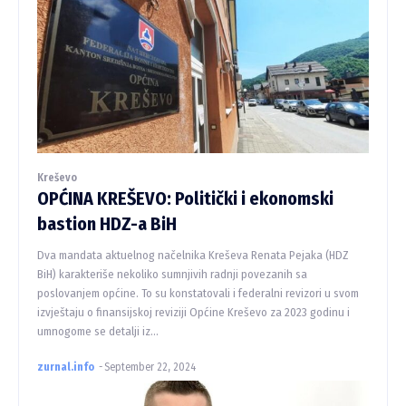
Kreševo
OPĆINA KREŠEVO: Politički i ekonomski
bastion HDZ-a BiH
Dva mandata aktuelnog načelnika Kreševa Renata Pejaka (HDZ
BiH) karakteriše nekoliko sumnjivih radnji povezanih sa
poslovanjem općine. To su konstatovali i federalni revizori u svom
izvještaju o finansijskoj reviziji Općine Kreševo za 2023 godinu i
umnogome se detalji iz...
zurnal.info
-
September 22, 2024