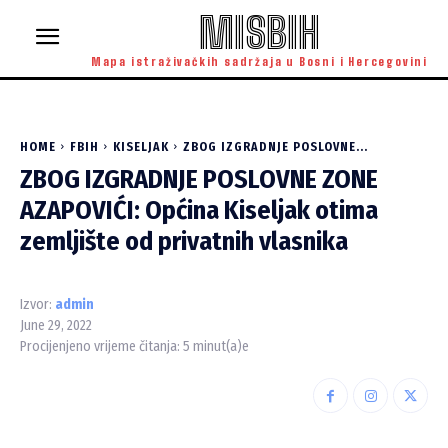
MISBIH
Mapa istraživačkih sadržaja u Bosni i Hercegovini
HOME
FBIH
KISELJAK
ZBOG IZGRADNJE POSLOVNE...
ZBOG IZGRADNJE POSLOVNE ZONE
AZAPOVIĆI: Općina Kiseljak otima
zemljište od privatnih vlasnika
Izvor:
admin
June 29, 2022
Procijenjeno vrijeme čitanja:
5
minut(a)e