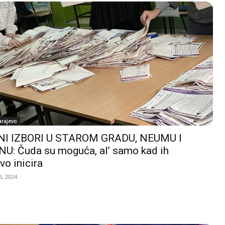
arajevo
I IZBORI U STAROM GRADU, NEUMU I
U: Čuda su moguća, al’ samo kad ih
vo inicira
, 2024