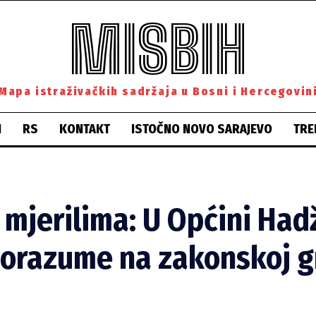
MISBIH
Mapa istraživačkih sadržaja u Bosni i Hercegovin
H
RS
KONTAKT
ISTOČNO NOVO SARAJEVO
TRE
mjerilima: U Općini Hadž
porazume na zakonskoj g