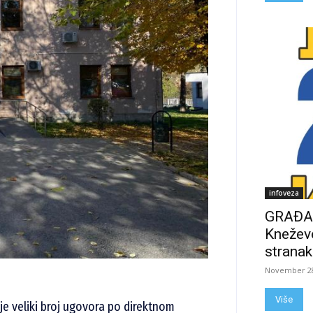
infoveza
GRAĐAN
Kneževo
stranak
November 28
Više
je veliki broj ugovora po direktnom