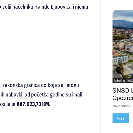
 volji načelnika Hamde Ejubovića i njemu
Istočna Ilidž
, zakonska granica do koje se i mogu
SNSD 
ih nabavki, od početka godine su imali
Opozici
osila je
867.023,73
KM.
November 27
Više