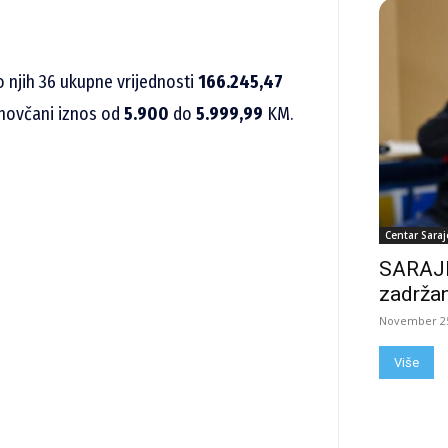
o njih 36 ukupne vrijednosti
166.245,47
a novčani iznos od
5.900
do
5.999,99
KM.
Centar Saraj
SARAJE
zadržan
November 25
Više