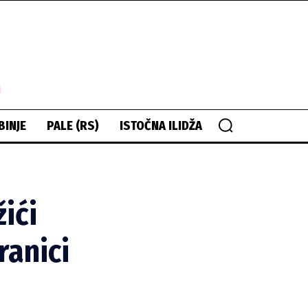
i
BINJE
PALE (RS)
ISTOČNA ILIDŽA
ići
ranici