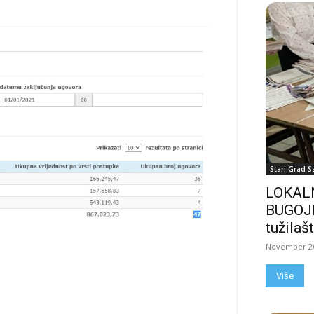
Stari Grad S
LOKALN
BUGOJN
tužilašt
November 26
Više