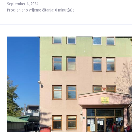
September 4, 2024
Procijenjeno vrijeme čitanja:
6
minut(a)e