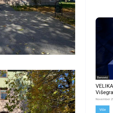
Banovici
VELIKA
Višegra
November 29
Više