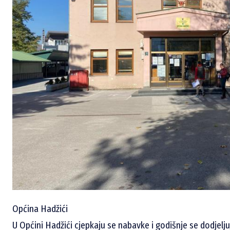
Općina Hadžići
U Općini Hadžići cjepkaju se nabavke i godišnje se dodjelju