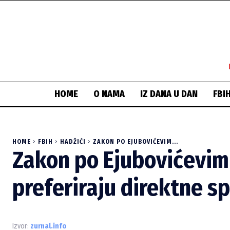
HOME
O NAMA
IZ DANA U DAN
FBI
HOME
FBIH
HADŽIĆI
ZAKON PO EJUBOVIĆEVIM...
Zakon po Ejubovićevim 
preferiraju direktne s
Izvor:
zurnal.info