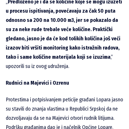
„
Predloženo je i da se količine koje se mogu izuzeti
u procesu ispitivanja, povećavaju za čak 50 puta
odnosno sa 200 na 10.000 m3, jer se pokazalo da
su za neke rude trebale veće količine. Praktički
gledano, jasno je da će kod tolikih količina još veći
izazov biti vršiti monitoring kako istražnih radova,
tako i same količine materijala koji se izuzima
,”
upozorili su iz ovog udruženja.
Rudnici na Majevici i Ozrenu
Protestima i potpisivanjem peticije građani Lopara jasno
su stavili do znanja vlastima u Republici Srpskoj da ne
dozvoljavaju da se na Majevici otvori rudnik litijuma.
Podršku građanima dao je i načelnik Općine Lopare.