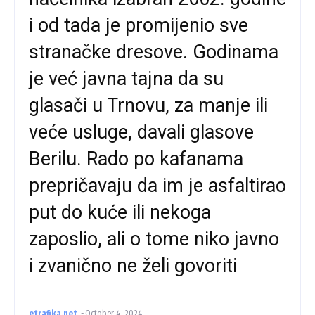
i od tada je promijenio sve
stranačke dresove. Godinama
je već javna tajna da su
glasači u Trnovu, za manje ili
veće usluge, davali glasove
Berilu. Rado po kafanama
prepričavaju da im je asfaltirao
put do kuće ili nekoga
zaposlio, ali o tome niko javno
i zvanično ne želi govoriti
etrafika.net
-
October 4, 2024