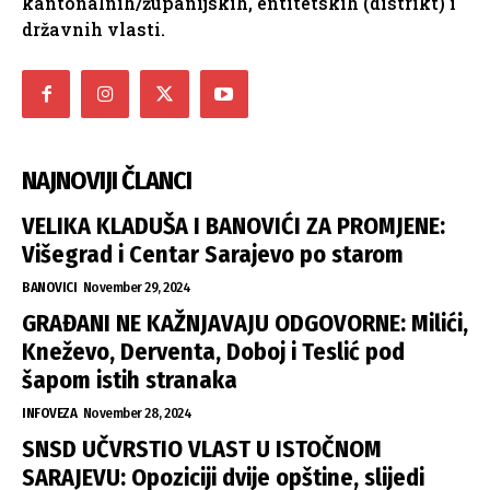
kantonalnih/županijskih, entitetskih (distrikt) i
državnih vlasti.
NAJNOVIJI ČLANCI
VELIKA KLADUŠA I BANOVIĆI ZA PROMJENE:
Višegrad i Centar Sarajevo po starom
BANOVICI
November 29, 2024
GRAĐANI NE KAŽNJAVAJU ODGOVORNE: Milići,
Kneževo, Derventa, Doboj i Teslić pod
šapom istih stranaka
INFOVEZA
November 28, 2024
SNSD UČVRSTIO VLAST U ISTOČNOM
SARAJEVU: Opoziciji dvije opštine, slijedi