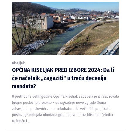
Kiseljak
OPĆINA KISELJAK PRED IZBORE 2024: Da li
će načelnik „zagaziti“ u treću deceniju
mandata?
U prethodne četiri godine Općina Kiseljak započela je ili realizovala
brojne poslovne projekte – od izgradnje nove zgrade Doma
zdravlja do poslovnih zona i inkubatora. U većini tih projekata
poslove je dobijala uhodana grupa privrednika bliska načelniku
Mišuriću i...