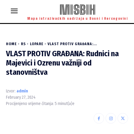
MISBIH
Mapa istraživačkih sadržaja u Bosni i Hercegovini
HOME
RS
LOPARE
VLAST PROTIV GRAĐANA:...
VLAST PROTIV GRAĐANA: Rudnici na
Majevici i Ozrenu važniji od
stanovništva
Izvor:
admin
February 27, 2024
Procijenjeno vrijeme čitanja:
5
minut(a)e