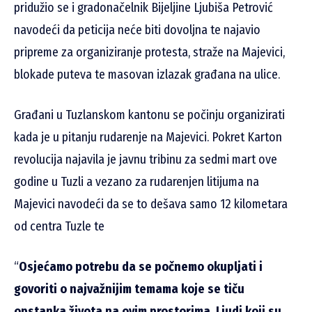
pridužio se i gradonačelnik Bijeljine Ljubiša Petrović
navodeći da peticija neće biti dovoljna te najavio
pripreme za organiziranje protesta, straže na Majevici,
blokade puteva te masovan izlazak građana na ulice.
Građani u Tuzlanskom kantonu se počinju organizirati
kada je u pitanju rudarenje na Majevici. Pokret Karton
revolucija najavila je javnu tribinu za sedmi mart ove
godine u Tuzli a vezano za rudarenjen litijuma na
Majevici navodeći da se to dešava samo 12 kilometara
od centra Tuzle te
“
Osjećamo potrebu da se počnemo okupljati i
govoriti o najvažnijim temama koje se tiču
opstanka života na ovim prostorima. Ljudi koji su