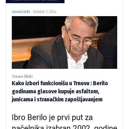
zurnal.info
-
October 7, 2024
Trnovo (fbih)
Kako izbori funkcionišu u Trnovu : Berilo
godinama glasove kupuje asfaltom,
junicama i stranačkim zapošljavanjem
Ibro Berilo je prvi put za
načelnika izabran 2002. godine