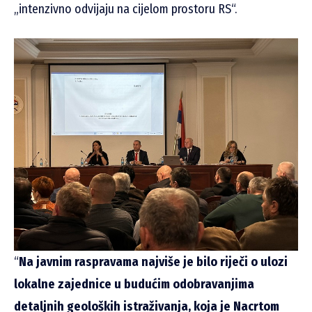
„intenzivno odvijaju na cijelom prostoru RS“.
“
Na javnim raspravama najviše je bilo riječi o ulozi
lokalne zajednice u budućim odobravanjima
detaljnih geoloških istraživanja, koja je Nacrtom