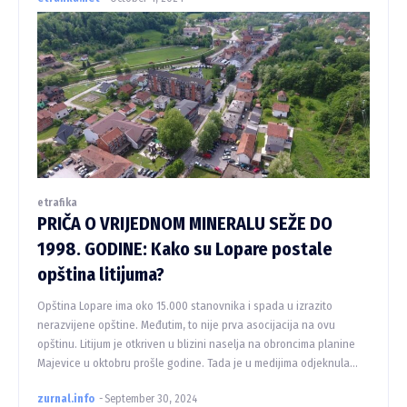
etrafika
PRIČA O VRIJEDNOM MINERALU SEŽE DO
1998. GODINE: Kako su Lopare postale
opština litijuma?
Opština Lopare ima oko 15.000 stanovnika i spada u izrazito
nerazvijene opštine. Međutim, to nije prva asocijacija na ovu
opštinu. Litijum je otkriven u blizini naselja na obroncima planine
Majevice u oktobru prošle godine. Tada je u medijima odjeknula...
zurnal.info
-
September 30, 2024