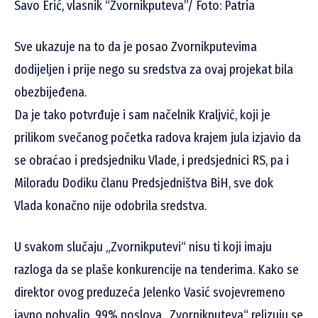
Savo Erić, vlasnik “Zvornikputeva”/ Foto: Patria
Sve ukazuje na to da je posao Zvornikputevima
dodijeljen i prije nego su sredstva za ovaj projekat bila
obezbijeđena.
Da je tako potvrđuje i sam načelnik Kraljvić, koji je
prilikom svečanog početka radova krajem jula izjavio da
se obraćao i predsjedniku Vlade, i predsjednici RS, pa i
Miloradu Dodiku članu Predsjedništva BiH, sve dok
Vlada konačno nije odobrila sredstva.
U svakom slučaju „Zvornikputevi“ nisu ti koji imaju
razloga da se plaše konkurencije na tenderima. Kako se
direktor ovog preduzeća Jelenko Vasić svojevremeno
javno pohvalio, 99% poslova „Zvornikputeva“ relizuju se