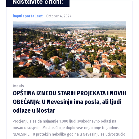
Nastavite čitati:
impulsportal.net
-
October 4, 2024
impuls
OPŠTINA IZMEĐU STARIH PROJEKATA I NOVIH
OBEĆANJA: U Nevesinju ima posla, ali ljudi
odlaze u Mostar
Procjenjuje se da najmanje 1.000 ljudi svakodnevno odlazi na
posao u susjedni Mostar, što je duplo više nego prije tri godine.
NEVESINJE - U proteklih nekoliko godina u Nevesinju se udvostručio