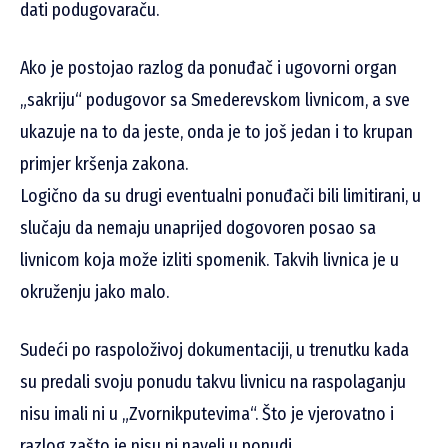
dati podugovaraču.
Ako je postojao razlog da ponuđač i ugovorni organ
„sakriju“ podugovor sa Smederevskom livnicom, a sve
ukazuje na to da jeste, onda je to još jedan i to krupan
primjer kršenja zakona.
Logično da su drugi eventualni ponuđači bili limitirani, u
slučaju da nemaju unaprijed dogovoren posao sa
livnicom koja može izliti spomenik. Takvih livnica je u
okruženju jako malo.
Sudeći po raspoloživoj dokumentaciji, u trenutku kada
su predali svoju ponudu takvu livnicu na raspolaganju
nisu imali ni u „Zvornikputevima“. Što je vjerovatno i
razlog zašto je nisu ni naveli u ponudi.