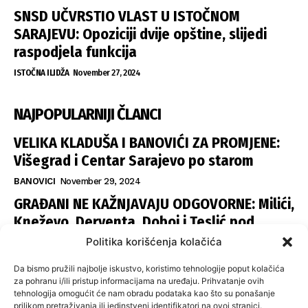
SNSD UČVRSTIO VLAST U ISTOČNOM
SARAJEVU: Opoziciji dvije opštine, slijedi
raspodjela funkcija
ISTOČNA ILIDŽA
November 27, 2024
NAJPOPULARNIJI ČLANCI
VELIKA KLADUŠA I BANOVIĆI ZA PROMJENE:
Višegrad i Centar Sarajevo po starom
BANOVICI
November 29, 2024
GRAĐANI NE KAŽNJAVAJU ODGOVORNE: Milići,
Kneževo, Derventa, Doboj i Teslić pod
šapom istih stranaka
Politika korišćenja kolačića
INFOVEZA
November 28, 2024
Da bismo pružili najbolje iskustvo, koristimo tehnologije poput kolačića
SNSD UČVRSTIO VLAST U ISTOČNOM
za pohranu i/ili pristup informacijama na uređaju. Prihvatanje ovih
tehnologija omogućit će nam obradu podataka kao što su ponašanje
SARAJEVU: Opoziciji dvije opštine, slijedi
prilikom pretraživanja ili jedinstveni identifikatori na ovoj stranici.