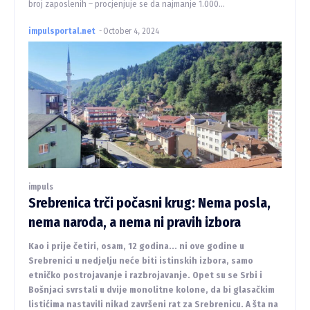
broj zaposlenih – procjenjuje se da najmanje 1.000...
impulsportal.net
-
October 4, 2024
impuls
Srebrenica trči počasni krug: Nema posla,
nema naroda, a nema ni pravih izbora
Kao i prije četiri, osam, 12 godina... ni ove godine u
Srebrenici u nedjelju neće biti istinskih izbora, samo
etničko postrojavanje i razbrojavanje. Opet su se Srbi i
Bošnjaci svrstali u dvije monolitne kolone, da bi glasačkim
listićima nastavili nikad završeni rat za Srebrenicu. A šta na