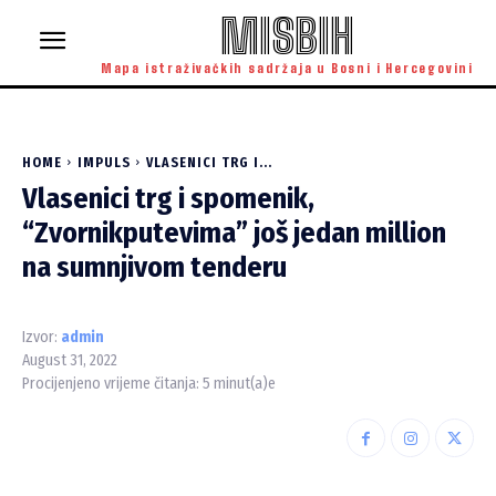
MISBIH
Mapa istraživačkih sadržaja u Bosni i Hercegovini
HOME
IMPULS
VLASENICI TRG I...
Vlasenici trg i spomenik,
“Zvornikputevima” još jedan million
na sumnjivom tenderu
Izvor:
admin
August 31, 2022
Procijenjeno vrijeme čitanja:
5
minut(a)e