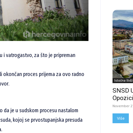
u i vatrogastvo, za što je pripreman
 li okončan proces prijema za ovo radno
Istočna Ilidž
govor.
SNSD 
Opozici
November 27
o da je u sudskom procesu nastalom
Više
suda, kojoj se prvostupanjska presuda
a.