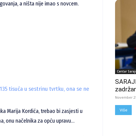
dugovanja, a ništa nije imao s novcem.
Centar Saraj
SARAJE
5 tisuća u sestrinu tvrtku, ona se ne
zadržan
November 25
a Marija Kordića, trebao bi zasjesti u
Više
ma, onu načelnika za opću upravu…