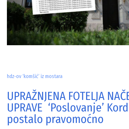
hdz-ov ‘komšić’ iz mostara
UPRAŽNJENA FOTELJA NAČ
UPRAVE ‘Poslovanje’ Kord
postalo pravomoćno