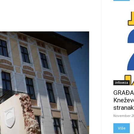
infoveza
GRAĐAN
Kneževo
stranak
November 28
Više