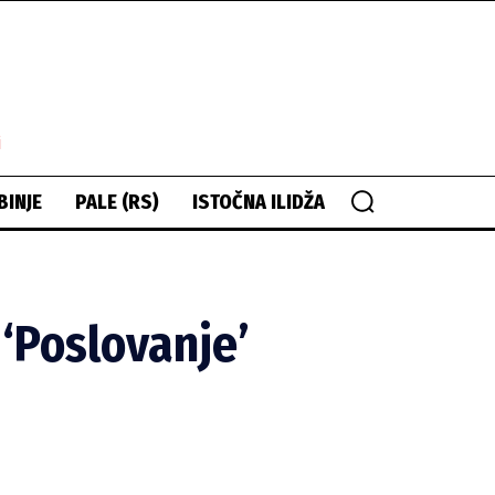
i
BINJE
PALE (RS)
ISTOČNA ILIDŽA
Poslovanje’