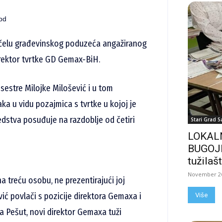
bd
a čelu građevinskog poduzeća angažiranog
direktor tvrtke GD Gemax-BiH.
sestre Milojke Milošević i u tom
ka u vidu pozajmica s tvrtke u kojoj je
redstva posuđuje na razdoblje od četiri
Stari Grad S
LOKALN
BUGOJN
tužilašt
November 26
a treću osobu, ne prezentirajući joj
ć povlači s pozicije direktora Gemaxa i
Više
ja Pešut, novi direktor Gemaxa tuži