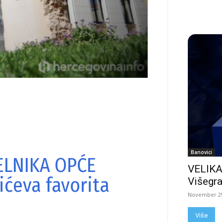
Banovici
ELNIKA OPĆE
VELIKA
ićeva favorita
Višegra
November 29
Više