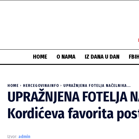
HOME
O NAMA
IZ DANA U DAN
FBI
HOME
HERCEGOVINAINFO
UPRAŽNJENA FOTELJA NAČELNIKA...
UPRAŽNJENA FOTELJA N
Kordićeva favorita po
Izvor:
admin