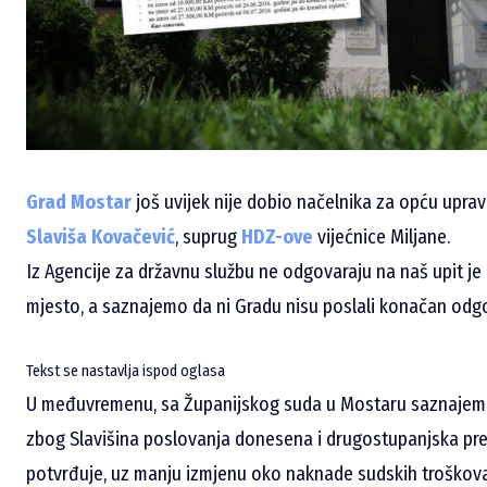
Grad Mostar
još uvijek nije dobio načelnika za opću uprav
Slaviša Kovačević
, suprug
HDZ-ove
vijećnice Miljane.
Iz Agencije za državnu službu ne odgovaraju na naš upit je
mjesto, a saznajemo da ni Gradu nisu poslali konačan od
Tekst se nastavlja ispod oglasa
U međuvremenu, sa Županijskog suda u Mostaru saznajem
zbog Slavišina poslovanja donesena i drugostupanjska pre
potvrđuje, uz manju izmjenu oko naknade sudskih troškov