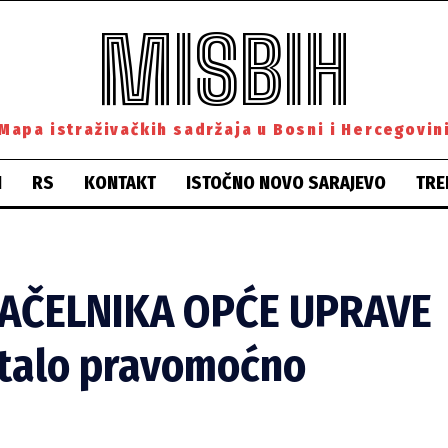
MISBIH
Mapa istraživačkih sadržaja u Bosni i Hercegovin
H
RS
KONTAKT
ISTOČNO NOVO SARAJEVO
TRE
AČELNIKA OPĆE UPRAVE ‘
stalo pravomoćno