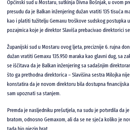
Općinski sud u Mostaru, sutkinja Divna Bošnjak, u ovom p
presudu da je Balkan inženjering dužan vratiti 135 tisuća
kao i platiti tužitelju Gemaxu troškove sudskog postupka 
pozajmica koje je direktor Slaviša prebacivao direktorici ses
Županijski sud u Mostaru ovog ljeta, preciznije 6. rujna do
dužan vratiti Gemaxu 135.950 maraka kao glavni dug, sa 
se iščitava da je Balkan inženjering sa sadašnjim direktor
što ga prethodna direktorica – Slavišina sestra Milojka ni
konstatira da je novom direktoru bila dostupna financijsk
sam upoznati sa stanjem.
Premda je nasljedniku prešutjela, na sudu je potvrdila da 
bratom, odnosno Gemaxom, ali da se ne sjeća koliko je nov
tada bio njezin brat.