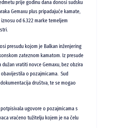
redmetu prije godinu dana donosi sudsku
 maraka Gemaxu plus pripadajuće kamate,
u iznosu od 6.322 marke temeljem
tri.
nosi presudu kojom je Balkan inženjering
zakonskom zateznom kamatom. Iz presude
an dužan vratiti novce Gemaxu, bez obzira
je obavijestila o pozajmicama. Sud
a dokumentacija društva, te se mogao
je potpisivala ugovore o pozajmicama s
aca vraćeno tužitelju kojem je na čelu