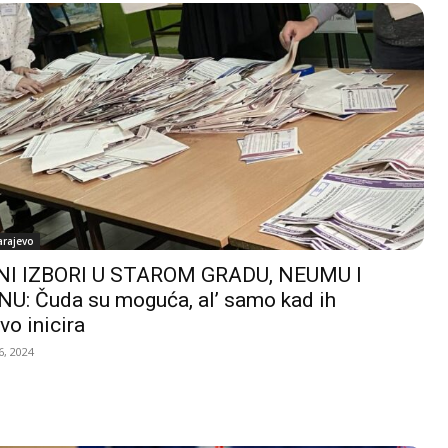
arajevo
I IZBORI U STAROM GRADU, NEUMU I
U: Čuda su moguća, al’ samo kad ih
vo inicira
, 2024