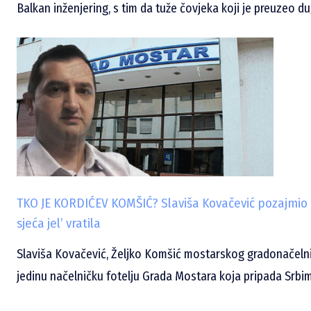
Balkan inženjering, s tim da tuže čovjeka koji je preuzeo 
TKO JE KORDIĆEV KOMŠIĆ? Slaviša Kovačević pozajmio 13
sjeća jel’ vratila
Slaviša Kovačević, Željko Komšić mostarskog gradonačelnik
jedinu načelničku fotelju Grada Mostara koja pripada Srbi