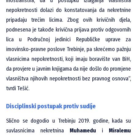
inostranstva, da u postupku izlaganja vlasništva
nepokretnosti dolazi do konstatovanja da nekretnine
pripadaju trećim licima. Zbog ovih krivičnih djela,
podnesena je takođe krivična prijava protiv odgovornih
lica u Područnoj jedinici Republičke uprave za
imovinsko-pravne poslove Trebinje, pa skrećemo pažnju
vlasnicima nepokretnosti, koji imaju boravište van BiH,
da provjere u javnim knjigama da nije došlo do promjene
vlasništva njihovih nepokretnosti bez pravnog osnova”,
tvrdi Tešić.
Disciplinski postupak protiv sudije
Slično se dogodio u Trebinju 2019. godine, kada su
suvlasnicima nekretnina
Muhamedu
i
Miralemu