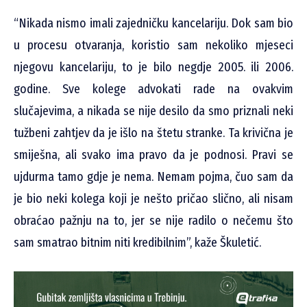
“Nikada nismo imali zajedničku kancelariju. Dok sam bio
u procesu otvaranja, koristio sam nekoliko mjeseci
njegovu kancelariju, to je bilo negdje 2005. ili 2006.
godine. Sve kolege advokati rade na ovakvim
slučajevima, a nikada se nije desilo da smo priznali neki
tužbeni zahtjev da je išlo na štetu stranke. Ta krivična je
smiješna, ali svako ima pravo da je podnosi. Pravi se
ujdurma tamo gdje je nema. Nemam pojma, čuo sam da
je bio neki kolega koji je nešto pričao slično, ali nisam
obraćao pažnju na to, jer se nije radilo o nečemu što
sam smatrao bitnim niti kredibilnim”, kaže Škuletić.