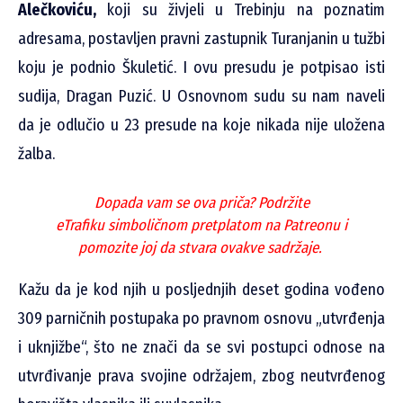
Alečkoviću,
koji su živjeli u Trebinju na poznatim
adresama, postavljen pravni zastupnik Turanjanin u tužbi
koju je podnio Škuletić. I ovu presudu je potpisao isti
sudija, Dragan Puzić. U Osnovnom sudu su nam naveli
da je odlučio u 23 presude na koje nikada nije uložena
žalba.
Dopada vam se ova priča? Podržite
eTrafiku
simboličnom pretplatom na Patreonu
i
pomozite joj da stvara ovakve sadržaje.
Kažu da je kod njih u posljednjih deset godina vođeno
309 parničnih postupaka po pravnom osnovu „utvrđenja
i uknjižbe“, što ne znači da se svi postupci odnose na
utvrđivanje prava svojine održajem, zbog neutvrđenog