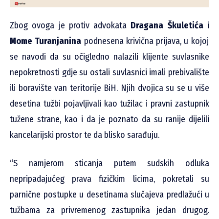
Zbog ovoga je protiv advokata
Dragana Škuletića
i
Mome Turanjanina
podnesena krivična prijava, u kojoj
se navodi da su očigledno nalazili klijente suvlasnike
nepokretnosti gdje su ostali suvlasnici imali prebivalište
ili boravište van teritorije BiH. Njih dvojica su se u više
desetina tužbi pojavljivali kao tužilac i pravni zastupnik
tužene strane, kao i da je poznato da su ranije dijelili
kancelarijski prostor te da blisko sarađuju.
“S namjerom sticanja putem sudskih odluka
nepripadajućeg prava fizičkim licima, pokretali su
parnične postupke u desetinama slučajeva predlažući u
tužbama za privremenog zastupnika jedan drugog.