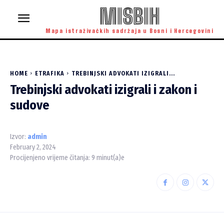
MISBIH
Mapa istraživačkih sadržaja u Bosni i Hercegovini
HOME
ETRAFIKA
TREBINJSKI ADVOKATI IZIGRALI...
Trebinjski advokati izigrali i zakon i
sudove
Izvor:
admin
February 2, 2024
Procijenjeno vrijeme čitanja:
9
minut(a)e