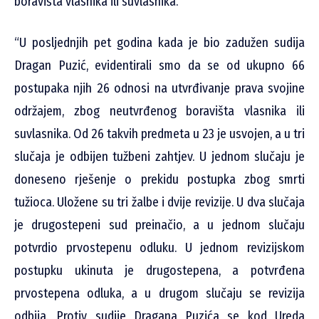
boravišta vlasnika ili suvlasnika.
“U posljednjih pet godina kada je bio zadužen sudija
Dragan Puzić, evidentirali smo da se od ukupno 66
postupaka njih 26 odnosi na utvrđivanje prava svojine
održajem, zbog neutvrđenog boravišta vlasnika ili
suvlasnika. Od 26 takvih predmeta u 23 je usvojen, a u tri
slučaja je odbijen tužbeni zahtjev. U jednom slučaju je
doneseno rješenje o prekidu postupka zbog smrti
tužioca. Uložene su tri žalbe i dvije revizije. U dva slučaja
je drugostepeni sud preinačio, a u jednom slučaju
potvrdio prvostepenu odluku. U jednom revizijskom
postupku ukinuta je drugostepena, a potvrđena
prvostepena odluka, a u drugom slučaju se revizija
odbija. Protiv sudije Dragana Puzića se kod Ureda