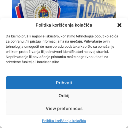
Politika korišćenja kolačića
Da bismo pružili najbolje iskustvo, koristimo tehnologije poput kolačića
za pohranu i/ili pristup informacijama na uređaju. Prihvatanje ovih
tehnologija omogućit će nam obradu podataka kao što su ponašanje
prilikom pretraživanja ili jedinstveni identifikatori na ovoj stranici.
Neprihvatanje ili povlačenje pristanka može negativno uticati na
direkt
određene funkcije i karakteristike
OGLASIO SE I MUP SRPSKE: Glasač u Gorici
pocijepao listić, intervenisala policija
Prihvati
Širom Republike Srpske, na
Odbij
biralištima uočene su i
View preferences
prijavljene nepravilnosti, pa
tako ni ovaj izborni dan ne
Politika korišćenja kolačića