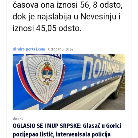
časova ona iznosi 56, 8 odsto,
dok je najslabija u Nevesinju i
iznosi 45,05 odsto.
direkt-portal.com
-
October 6, 2024
direkt
OGLASIO SE I MUP SRPSKE: Glasač u Gorici
pocijepao listić, intervenisala policija