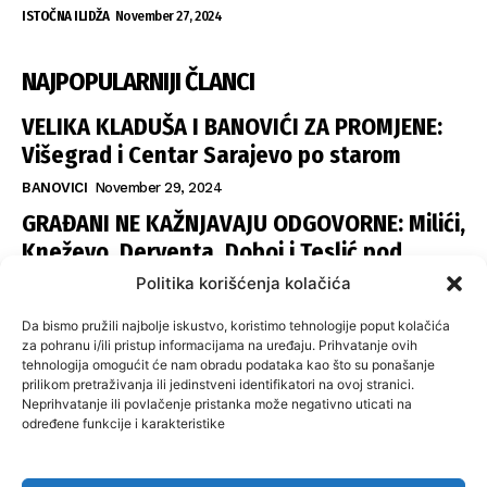
ISTOČNA ILIDŽA
November 27, 2024
NAJPOPULARNIJI ČLANCI
VELIKA KLADUŠA I BANOVIĆI ZA PROMJENE:
Višegrad i Centar Sarajevo po starom
BANOVICI
November 29, 2024
GRAĐANI NE KAŽNJAVAJU ODGOVORNE: Milići,
Kneževo, Derventa, Doboj i Teslić pod
šapom istih stranaka
Politika korišćenja kolačića
INFOVEZA
November 28, 2024
Da bismo pružili najbolje iskustvo, koristimo tehnologije poput kolačića
SNSD UČVRSTIO VLAST U ISTOČNOM
za pohranu i/ili pristup informacijama na uređaju. Prihvatanje ovih
tehnologija omogućit će nam obradu podataka kao što su ponašanje
SARAJEVU: Opoziciji dvije opštine, slijedi
prilikom pretraživanja ili jedinstveni identifikatori na ovoj stranici.
raspodjela funkcija
Neprihvatanje ili povlačenje pristanka može negativno uticati na
određene funkcije i karakteristike
ISTOČNA ILIDŽA
November 27, 2024