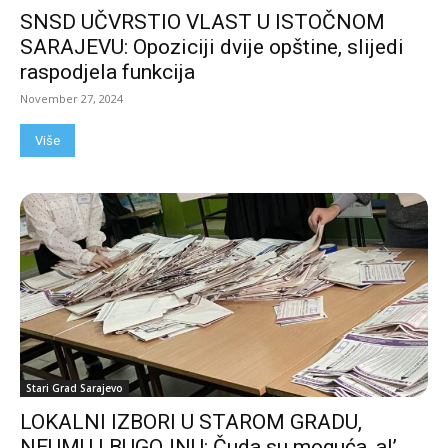
SNSD UČVRSTIO VLAST U ISTOČNOM
SARAJEVU: Opoziciji dvije opštine, slijedi
raspodjela funkcija
November 27, 2024
Više
Stari Grad Sarajevo
LOKALNI IZBORI U STAROM GRADU,
NEUMU I BUGOJNU: Čuda su moguća, al’