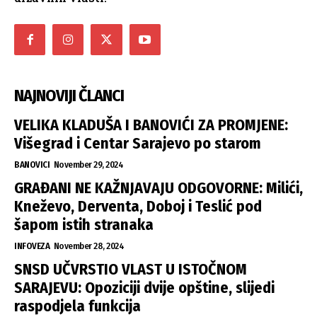
NAJNOVIJI ČLANCI
VELIKA KLADUŠA I BANOVIĆI ZA PROMJENE:
Višegrad i Centar Sarajevo po starom
BANOVICI
November 29, 2024
GRAĐANI NE KAŽNJAVAJU ODGOVORNE: Milići,
Kneževo, Derventa, Doboj i Teslić pod
šapom istih stranaka
INFOVEZA
November 28, 2024
SNSD UČVRSTIO VLAST U ISTOČNOM
SARAJEVU: Opoziciji dvije opštine, slijedi
raspodjela funkcija