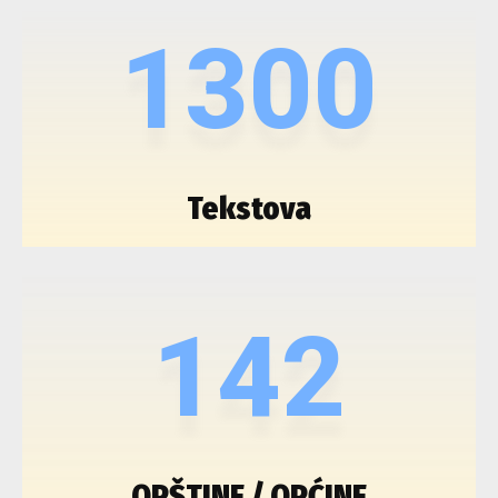
1300
Tekstova
142
OPŠTINE / OPĆINE