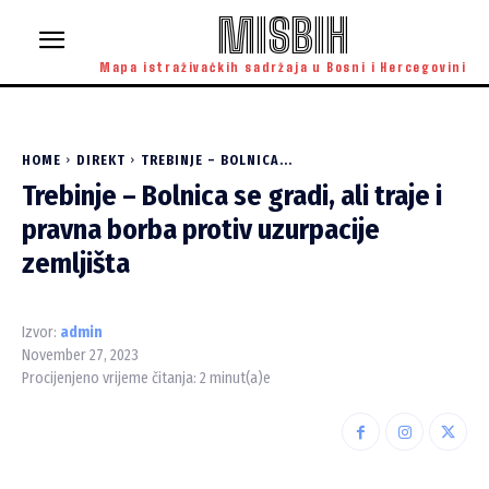
MISBIH
Mapa istraživačkih sadržaja u Bosni i Hercegovini
HOME
DIREKT
TREBINJE – BOLNICA...
Trebinje – Bolnica se gradi, ali traje i
pravna borba protiv uzurpacije
zemljišta
Izvor:
admin
November 27, 2023
Procijenjeno vrijeme čitanja:
2
minut(a)e