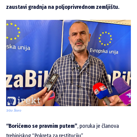
zaustavi gradnja na poljoprivrednom zemljištu.
Srbo Škero
“Borićemo se pravnim putem”
, poruka je članova
trebinjskog “Pokreta za restituciju”.