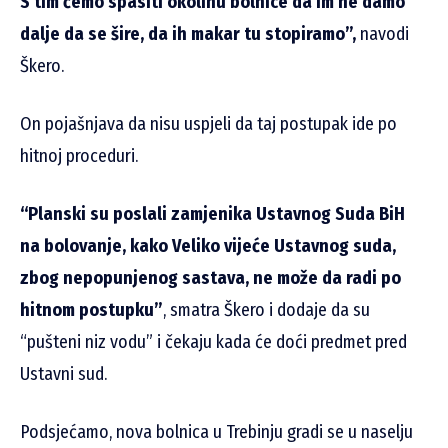
S tim ćemo spasiti okolinu bolnice da im ne damo
dalje da se šire, da ih makar tu stopiramo”,
navodi
Škero.
On pojašnjava da nisu uspjeli da taj postupak ide po
hitnoj proceduri.
“Planski su poslali zamjenika Ustavnog Suda BiH
na bolovanje, kako Veliko vijeće Ustavnog suda,
zbog nepopunjenog sastava, ne može da radi po
hitnom postupku”
, smatra Škero i dodaje da su
“pušteni niz vodu” i čekaju kada će doći predmet pred
Ustavni sud.
Podsjećamo, nova bolnica u Trebinju gradi se u naselju