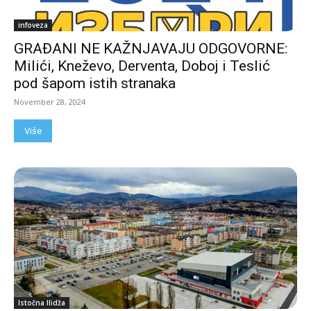
infoveza
GRAĐANI NE KAŽNJAVAJU ODGOVORNE:
Milići, Kneževo, Derventa, Doboj i Teslić
pod šapom istih stranaka
November 28, 2024
Više
Istočna Ilidža