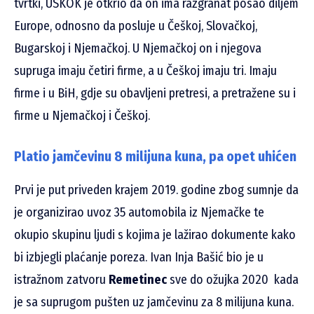
tvrtki, USKOK je otkrio da on ima razgranat posao diljem
Europe, odnosno da posluje u Češkoj, Slovačkoj,
Bugarskoj i Njemačkoj. U Njemačkoj on i njegova
supruga imaju četiri firme, a u Češkoj imaju tri. Imaju
firme i u BiH, gdje su obavljeni pretresi, a pretražene su i
firme u Njemačkoj i Češkoj.
Platio jamčevinu 8 milijuna kuna, pa opet uhićen
Prvi je put priveden krajem 2019. godine zbog sumnje da
je organizirao uvoz 35 automobila iz Njemačke te
okupio skupinu ljudi s kojima je lažirao dokumente kako
bi izbjegli plaćanje poreza. Ivan Inja Bašić bio je u
istražnom zatvoru
Remetinec
sve do ožujka 2020 kada
je sa suprugom pušten uz jamčevinu za 8 milijuna kuna.