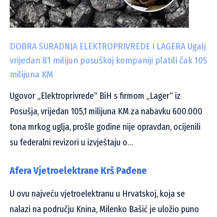
DOBRA SURADNJA ELEKTROPRIVREDE I LAGERA Ugalj
vrijedan 81 milijun posuškoj kompaniji platili čak 105
milijuna KM
Ugovor „Elektroprivrede“ BiH s firmom „Lager“ iz
Posušja, vrijedan 105,1 milijuna KM za nabavku 600.000
tona mrkog uglja, prošle godine nije opravdan, ocijenili
su federalni revizori u izvještaju o…
Afera Vjetroelektrane Krš Pađene
U ovu najveću vjetroelektranu u Hrvatskoj, koja se
nalazi na području Knina, Milenko Bašić je uložio puno