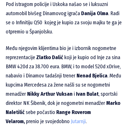
Pod istragom policije i Uskoka našao se i luksuzni
automobil bivšeg Dinamovog igrača
Danija Olma
. Radi
se o Infinitiju Q50 kojeg je kupio za svoju majku te ga je
otpremio u Španjolsku.
Među njegovim klijentima bio je i izbornik nogometne
reprezentacije
Zlatko Dalić
koji je kupio od Inje za sina
BMW 420d za 38.700 eura. BMW, i to model 520d xDrive,
nabavio i Dinamov tadašnji trener
Nenad Bjelica
. Među
kupcima Mercedesa za žene našli su se nogometni
menadžer
Nikky Arthur Vuksan
i
Ivan Bulat
, sportski
direktor NK Šibenik, dok je nogometni menadžer
Marko
Naletilić
sebe počastio
Range Roverom
Velarom,
prenio je svojedobno
Jutarnji
.