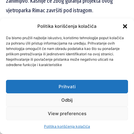
zanimljivo. Kasnije će zbog guranja projekta ovog
vjetroparka Rimac završiti pod istragom.
Politika korišćenja kolačića
Bašić i Stipić su kao osumnjičeni prisluškivani i u
Hrvatskoj i u BiH. Naime, obojica imaju hrvatsko i
Da bismo pružili najbolje iskustvo, koristimo tehnologije poput kolačića
za pohranu i/ili pristup informacijama na uređaju. Prihvatanje ovih
bosansko-hercegovačko državljanstvo, te su često
tehnologija omogućit će nam obradu podataka kao što su ponašanje
prilikom pretraživanja ili jedinstveni identifikatori na ovoj stranici.
zbog poslovnog carstva koje su primarno izgradili u BiH
Neprihvatanje ili povlačenje pristanka može negativno uticati na
određene funkcije i karakteristike
putovali izmađu dvije zemlje. Obrana Josipe Čuline drži
da su za vrijeme dok su Bašić i Stipić bili u BiH hrvatske
vlasti trebale od bosansko-hercegovačkog pravosuđa
Prihvati
tražiti odobrenje za njihovo prisluškivanje, te tražiti od
Odbij
bosansko-hercegovačkih kolega da preuzmu tajni
View preferences
nadzor.
Politika korišćenja kolačića
Odluka suda o zakonitosti prisluškivanju na području