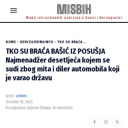
MISBIH
Mapa istraživačkih sadržaja u Bosni i Hercegovini
HOME
HERCEGOVINAINFO
TKO SU BRAĆA...
TKO SU BRAĆA BAŠIĆ IZ POSUŠJA
Najmenadžer desetljeća kojem se
sudi zbog mita i diler automobila koji
je varao državu
Izvor:
admin
October 10, 2023
Procijenjeno vrijeme čitanja:
14
minut(a)e