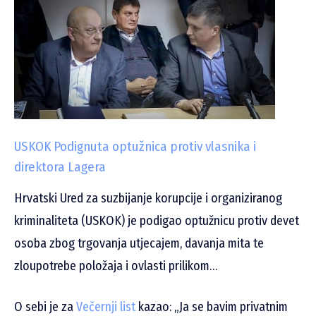
USKOK Podignuta optužnica protiv vlasnika i
direktora Lagera
Hrvatski Ured za suzbijanje korupcije i organiziranog
kriminaliteta (USKOK) je podigao optužnicu protiv devet
osoba zbog trgovanja utjecajem, davanja mita te
zloupotrebe položaja i ovlasti prilikom…
O sebi je za
Večernji list
kazao: „Ja se bavim privatnim