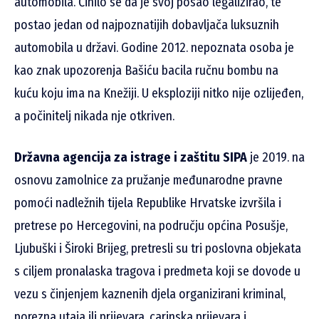
automobila. Činilo se da je svoj posao legalizirao, te
postao jedan od najpoznatijih dobavljača luksuznih
automobila u državi. Godine 2012. nepoznata osoba je
kao znak upozorenja Bašiću bacila ručnu bombu na
kuću koju ima na Knežiji. U eksploziji nitko nije ozlijeđen,
a počinitelj nikada nje otkriven.
Državna agencija za istrage i zaštitu SIPA
je 2019. na
osnovu zamolnice za pružanje međunarodne pravne
pomoći nadležnih tijela Republike Hrvatske izvršila i
pretrese po Hercegovini, na području općina Posušje,
Ljubuški i Široki Brijeg, pretresli su tri poslovna objekata
s ciljem pronalaska tragova i predmeta koji se dovode u
vezu s činjenjem kaznenih djela organizirani kriminal,
porezna utaja ili prijevara, carinska prijevara i