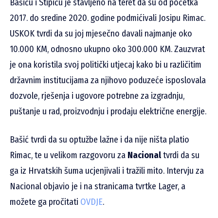
Bašiću i Stipiću je stavljeno na teret da su od početka
2017. do sredine 2020. godine podmićivali Josipu Rimac.
USKOK tvrdi da su joj mjesečno davali najmanje oko
10.000 KM, odnosno ukupno oko 300.000 KM. Zauzvrat
je ona koristila svoj politički utjecaj kako bi u različitim
državnim institucijama za njihovo poduzeće isposlovala
dozvole, rješenja i ugovore potrebne za izgradnju,
puštanje u rad, proizvodnju i prodaju električne energije.
Bašić tvrdi da su optužbe lažne i da nije ništa platio
Rimac, te u velikom razgovoru za
Nacional
tvrdi da su
ga iz Hrvatskih šuma ucjenjivali i tražili mito. Intervju za
Nacional objavio je i na stranicama tvrtke Lager, a
možete ga pročitati
OVDJE
.