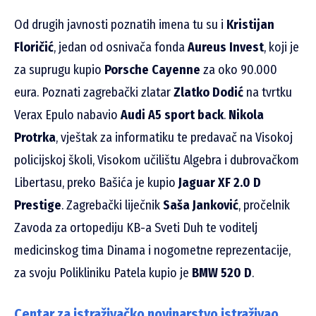
Od drugih javnosti poznatih imena tu su i
Kristijan
Floričić
, jedan od osnivača fonda
Aureus Invest
, koji je
za suprugu kupio
Porsche Cayenne
za oko 90.000
eura. Poznati zagrebački zlatar
Zlatko Dodić
na tvrtku
Verax Epulo nabavio
Audi A5 sport back
.
Nikola
Protrka
, vještak za informatiku te predavač na Visokoj
policijskoj školi, Visokom učilištu Algebra i dubrovačkom
Libertasu, preko Bašića je kupio
Jaguar XF 2.0 D
Prestige
. Zagrebački liječnik
Saša Janković
, pročelnik
Zavoda za ortopediju KB-a Sveti Duh te voditelj
medicinskog tima Dinama i nogometne reprezentacije,
za svoju Polikliniku Patela kupio je
BMW 520 D
.
Centar za istraživačko novinarstvo istraživao