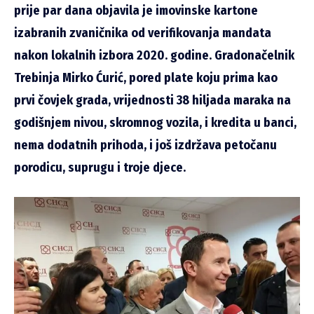
prije par dana objavila je imovinske kartone
izabranih zvaničnika od verifikovanja mandata
nakon lokalnih izbora 2020. godine. Gradonačelnik
Trebinja Mirko Ćurić, pored plate koju prima kao
prvi čovjek grada, vrijednosti 38 hiljada maraka na
godišnjem nivou, skromnog vozila, i kredita u banci,
nema dodatnih prihoda, i još izdržava petočanu
porodicu, suprugu i troje djece.