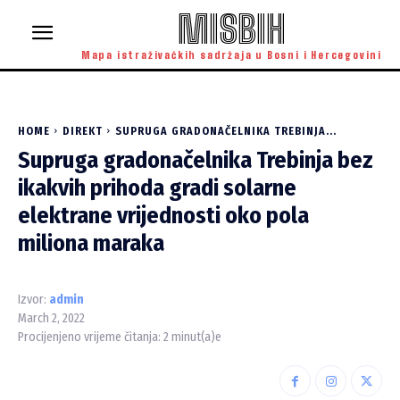
MISBIH
Mapa istraživačkih sadržaja u Bosni i Hercegovini
HOME
DIREKT
SUPRUGA GRADONAČELNIKA TREBINJA...
Supruga gradonačelnika Trebinja bez
ikakvih prihoda gradi solarne
elektrane vrijednosti oko pola
miliona maraka
Izvor:
admin
March 2, 2022
Procijenjeno vrijeme čitanja:
2
minut(a)e