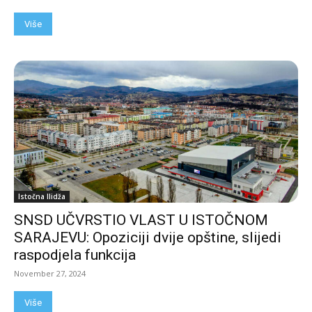
Više
Istočna Ilidža
SNSD UČVRSTIO VLAST U ISTOČNOM
SARAJEVU: Opoziciji dvije opštine, slijedi
raspodjela funkcija
November 27, 2024
Više