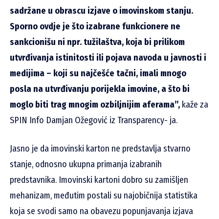
sadržane u obrascu izjave o imovinskom stanju.
Sporno ovdje je što izabrane funkcionere ne
sankcionišu ni npr. tužilaštva, koja bi prilikom
utvrđivanja istinitosti ili pojava navoda u javnosti i
medijima – koji su najčešće tačni, imali mnogo
posla na utvrđivanju porijekla imovine, a što bi
moglo biti trag mnogim ozbiljnijim aferama”,
kaže za
SPIN Info Damjan Ožegović iz Transparency- ja.
Jasno je da imovinski karton ne predstavlja stvarno
stanje, odnosno ukupna primanja izabranih
predstavnika. Imovinski kartoni dobro su zamišljen
mehanizam, međutim postali su najobičnija statistika
koja se svodi samo na obavezu popunjavanja izjava