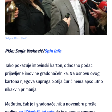
Sofija i Mirko Ćurić
Piše: Sanja Vasković/
Spin Info
Tako pokazuje imovinski karton, odnosno podaci
prijavljene imovine gradonačelnika. Na osnovu ovog
kartona njegova supruga, Sofija Ćurić nema apsolutno
nikakvih primanja.
Međutim, čak je i gradonačelnik u novembru prošle
godine
za “Direkt” izjavio
da je njegova supruga