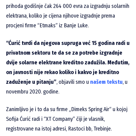
prihoda godišnje čak 264 000 evra za izgradnju solarnih
elektrana, koliko je cijena njihove izgradnje prema
procjeni firme “Etmaks” iz Banje Luke.
“Ćurić tvrdi da njegova supruga već 15 godina radi u
privatnom sektoru te da se za potrebe izgradnje
dvije solarne elektrane kreditno zadužila. Međutim,
on javnosti nije rekao koliko i kakvo je kreditno
zaduženje u pitanju”
, objavili smo
u
našem tekstu
, u
novembru 2020. godine.
Zanimljivo je i to da su firme „Dimeks Spring Air“ u kojoj
Sofija Ćurić radi i “XT Company” čiji je vlasnik,
registrovane na istoj adresi, Rastoci bb, Trebinje.