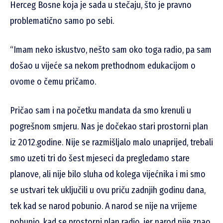
Herceg Bosne koja je sada u stečaju, što je pravno
problematično samo po sebi.
“Imam neko iskustvo, nešto sam oko toga radio, pa sam
došao u vijeće sa nekom prethodnom edukacijom o
ovome o čemu pričamo.
Pričao sam i na početku mandata da smo krenuli u
pogrešnom smjeru. Nas je dočekao stari prostorni plan
iz 2012.godine. Nije se razmišljalo malo unaprijed, trebali
smo uzeti tri do šest mjeseci da pregledamo stare
planove, ali nije bilo sluha od kolega vijećnika i mi smo
se ustvari tek uključili u ovu priču zadnjih godinu dana,
tek kad se narod pobunio. A narod se nije na vrijeme
pobunio, kad se prostorni plan radio, jer narod nije znao