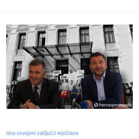
nisu usvojeni zaključci mještana