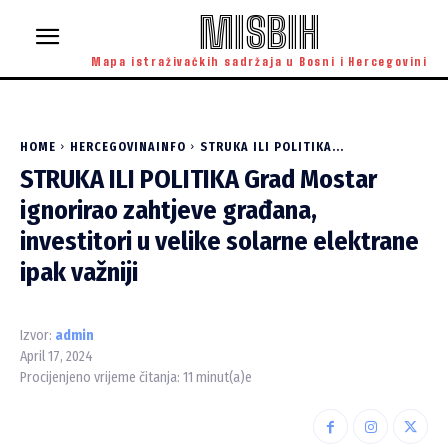
MISBIH
Mapa istraživačkih sadržaja u Bosni i Hercegovini
HOME
HERCEGOVINAINFO
STRUKA ILI POLITIKA...
STRUKA ILI POLITIKA Grad Mostar
ignorirao zahtjeve građana,
investitori u velike solarne elektrane
ipak važniji
Izvor:
admin
April 17, 2024
Procijenjeno vrijeme čitanja:
11
minut(a)e