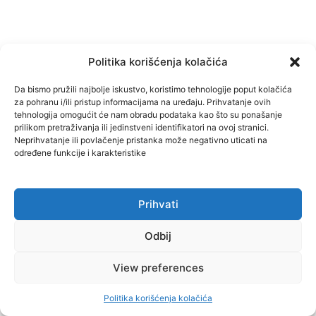
ODVJETNICI INVESTITORA DEMANTIRAJU AKTIVISTE
Politika korišćenja kolačića
‘Neke od neistina možda su nesporazum, neke su
Da bismo pružili najbolje iskustvo, koristimo tehnologije poput kolačića
očigledne manipulacije’
za pohranu i/ili pristup informacijama na uređaju. Prihvatanje ovih
tehnologija omogućit će nam obradu podataka kao što su ponašanje
prilikom pretraživanja ili jedinstveni identifikatori na ovoj stranici.
Nakon što smo jučer prenijeli kratku informaciju sa
Neprihvatanje ili povlačenje pristanka može negativno uticati na
određene funkcije i karakteristike
FENA-e (Federalne novinske agencije) kako su se iz
Ureda gradonačelnika Mostara…
Prihvati
Najnovije
Odbij
View preferences
Politika korišćenja kolačića