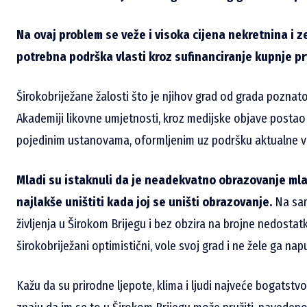
Na ovaj problem se veže i visoka cijena nekretnina i ze
potrebna podrška vlasti kroz sufinanciranje kupnje pr
Širokobriježane žalosti što je njihov grad od grada poznato
Akademiji likovne umjetnosti, kroz medijske objave postao
pojedinim ustanovama, oformljenim uz podršku aktualne vla
Mladi su istaknuli da je neadekvatno obrazovanje mlad
najlakše uništiti kada joj se uništi obrazovanje.
Na samo
življenja u Širokom Brijegu i bez obzira na brojne nedostatk
širokobriježani optimistični, vole svoj grad i ne žele ga nap
Kažu da su prirodne ljepote, klima i ljudi najveće bogatstvo