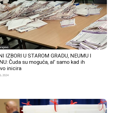
arajevo
I IZBORI U STAROM GRADU, NEUMU I
U: Čuda su moguća, al’ samo kad ih
vo inicira
, 2024