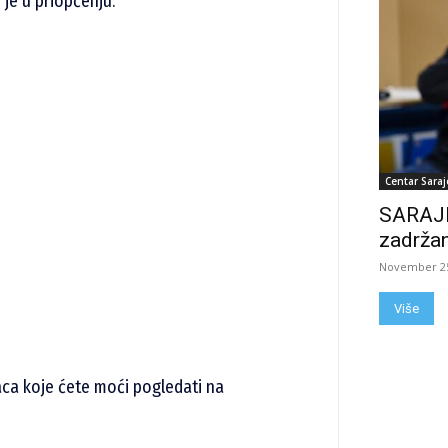
 je u priopćenju.
Centar Saraj
SARAJE
zadržan
November 25
Više
a koje ćete moći pogledati na