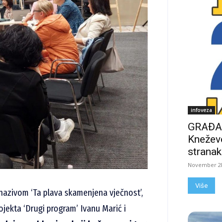
infoveza
GRAĐAN
Kneževo
stranak
November 28
Više
d nazivom ‘Ta plava skamenjena vječnost’,
ojekta ‘Drugi program’ Ivanu Marić i