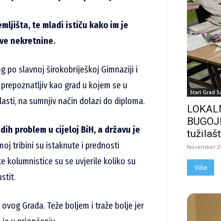
mljišta, te mladi ističu kako im je
ve nekretnine.
g po slavnoj širokobriješkoj Gimnaziji i
 prepoznatljiv kao grad u kojem se u
Stari Grad S
sti, na sumnjiv način dolazi do diploma.
LOKALN
BUGOJN
ih problem u cijeloj BiH, a državu je
tužilašt
j tribini su istaknute i prednosti
November 26
e kolumnistice su se uvjerile koliko su
Više
ustit.
 ovog Grada. Teže boljem i traže bolje jer