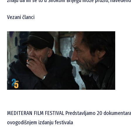
znaju da im se to u Širokom Brijegu može pružiti, navedeno
Vezani članci
MEDITERAN FILM FESTIVAL Predstavljamo 20 dokumentarac
ovogodišnjem izdanju festivala