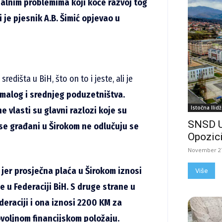
jalnim problemima koji koče razvoj tog
i je pjesnik A.B. Šimić opjevao u
redišta u BiH, što on to i jeste, ali je
 malog i srednjeg poduzetništva.
Istočna Ilidž
 vlasti su glavni razlozi koje su
SNSD 
 se građani u Širokom ne odlučuju se
Opozici
November 27
 jer prosječna plaća u Širokom iznosi
Više
 u Federaciji BiH. S druge strane u
deraciji i ona iznosi 2200 KM za
ovoljnom financijskom položaju.