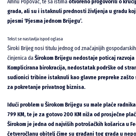
Amnu Popovac, te sa istima
otvoreno progovorili o kruci
grada, ali su i istaknuli prednosti življenja u gradu koj
pjesmi ‘Pjesma jednom Brijegu’.
Tekst se nastavlja ispod oglasa
Široki Brijeg nosi titulu jednog od značajnijih gospodarskih s
činjenica da
Širokom Brijegu nedostaje poticaj razvoja
Komplicirana birokracija, nedostatak podrške od strane
sudionici tribine istaknuli kao glavne prepreke zašto
za pokretanje privatnog biznisa.
Idući problem u Širokom Brijegu su male plaće radnika
799 KM, te je za gotovo 200 KM niža od prosječne plaće
Širokom je jedna od najviših potrošačkih košarica u Fe
četveročlanu obitelj čime su građani tog grada u nep