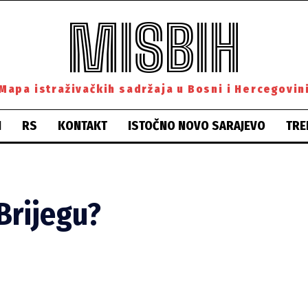
MISBIH
Mapa istraživačkih sadržaja u Bosni i Hercegovin
H
RS
KONTAKT
ISTOČNO NOVO SARAJEVO
TRE
Brijegu?