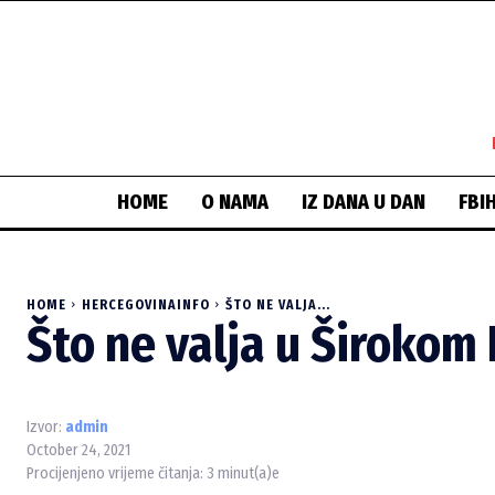
HOME
O NAMA
IZ DANA U DAN
FBI
HOME
HERCEGOVINAINFO
ŠTO NE VALJA...
Što ne valja u Širokom 
Izvor:
admin
October 24, 2021
Procijenjeno vrijeme čitanja:
3
minut(a)e