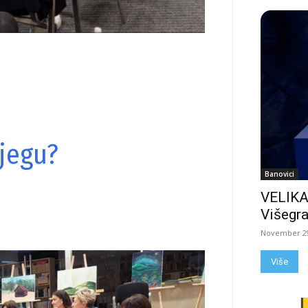
ijegu?
Banovici
VELIKA
Višegra
November 29
Više