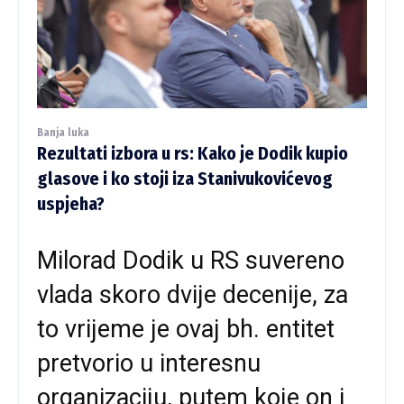
Banja luka
Rezultati izbora u rs: Kako je Dodik kupio
glasove i ko stoji iza Stanivukovićevog
uspjeha?
Milorad Dodik u RS suvereno
vlada skoro dvije decenije, za
to vrijeme je ovaj bh. entitet
pretvorio u interesnu
organizaciju, putem koje on i