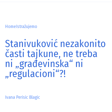
Home
Istražujemo
Stanivuković nezakonito
časti tajkune, ne treba
ni „građevinska“ ni
„regulacioni“?!
Ivana Perisic Blagic