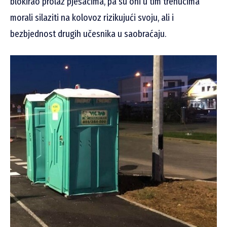
blokirao prolaz pješacima, pa su oni u tim trenucima
morali silaziti na kolovoz rizikujući svoju, ali i
bezbjednost drugih učesnika u saobraćaju.