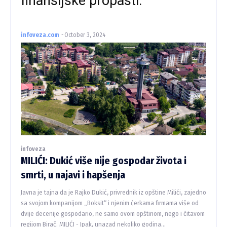
finansijske propasti.
infoveza.com
-
October 3, 2024
infoveza
MILIĆI: Dukić više nije gospodar života i
smrti, u najavi i hapšenja
Javna je tajna da je Rajko Dukić, privrednik iz opštine Milići, zajedno
sa svojom kompanijom „Boksit“ i njenim ćerkama firmama više od
dvije decenije gospodario, ne samo ovom opštinom, nego i čitavom
regijom Birač. MILIĆI - Ipak, unazad nekoliko godina...