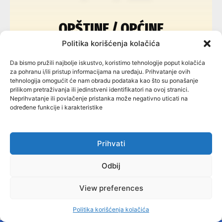
OPŠTINE / OPĆINE
Politika korišćenja kolačića
79
Da bismo pružili najbolje iskustvo, koristimo tehnologije poput kolačića
za pohranu i/ili pristup informacijama na uređaju. Prihvatanje ovih
tehnologija omogućit će nam obradu podataka kao što su ponašanje
prilikom pretraživanja ili jedinstveni identifikatori na ovoj stranici.
Neprihvatanje ili povlačenje pristanka može negativno uticati na
određene funkcije i karakteristike
FBiH
Prihvati
Odbij
64
View preferences
Politika korišćenja kolačića