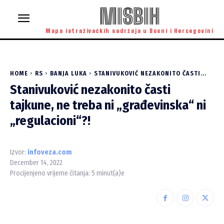
MISBIH
Mapa istraživačkih sadržaja u Bosni i Hercegovini
HOME
RS
BANJA LUKA
STANIVUKOVIĆ NEZAKONITO ČASTI...
Stanivuković nezakonito časti
tajkune, ne treba ni „građevinska“ ni
„regulacioni“?!
Izvor:
infoveza.com
December 14, 2022
Procijenjeno vrijeme čitanja:
5
minut(a)e