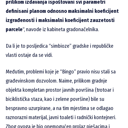
prilikom izdavanja ispoštovani svi parametri
definisani planom odnosno maksimalni koeficijent
izgrađenosti i maksimalni koeficijent zauzetosti
parcele
“, navode iz kabineta gradonačelnika.
Da li je to posljedica “simbioze” gradske i republičke
vlasti ostaje da se vidi.
Međutim, problemi koje je “Bingo” pravio nisu stali sa
građevinskom dozvolom. Naime, prilikom gradnje
objekta kompletan prostor javnih površina (trotoar i
biciklistička staza, kao i zelene površine) bile su
bespravno uzurpirane, a na tim mjestima se odlagao
raznorazni materijal, javni toaleti i radnički kontejneri.
Zbog ovoga je bio onemogućen prolaz pješacima i