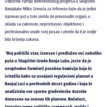
Odbornik Partije demokratskog progresa u Skupštini
Banjaluke Milko Grmuša za Infovezu kaže da je jedini
ispravan put u tom smislu da pravosudni organi, u
skladu sa zakonom, nepristrasno, objektivno i
profesionalno urade svoj posao i utvrde da li je ovdje
bilo kršenja zakona.
“
Moj politički stav, iznesen i predložen već nekoliko
puta u Skupštini Grada Banja Luka, jeste da je
neophodno formirati posebnu komisiju koja bi
istražila kako su usvajani regulacioni planovi u
Banjoj Luci u prethodnih deset godina i koja bi
analizirala sve sporne građevinske dozvole
donesene na osnovu tih planova. Nažalost,
trenutno nema političke spremnosti, možda i