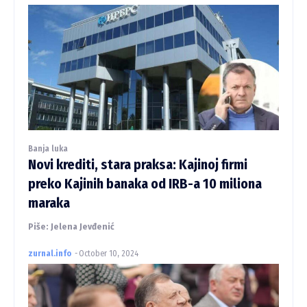
Banja luka
Novi krediti, stara praksa: Kajinoj firmi
preko Kajinih banaka od IRB-a 10 miliona
maraka
Piše: Jelena Jevđenić
zurnal.info
-
October 10, 2024