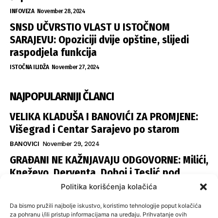
INFOVEZA
November 28, 2024
SNSD UČVRSTIO VLAST U ISTOČNOM
SARAJEVU: Opoziciji dvije opštine, slijedi
raspodjela funkcija
ISTOČNA ILIDŽA
November 27, 2024
NAJPOPULARNIJI ČLANCI
VELIKA KLADUŠA I BANOVIĆI ZA PROMJENE:
Višegrad i Centar Sarajevo po starom
BANOVICI
November 29, 2024
GRAĐANI NE KAŽNJAVAJU ODGOVORNE: Milići,
Kneževo, Derventa, Doboj i Teslić pod
šapom istih stranaka
Politika korišćenja kolačića
INFOVEZA
November 28, 2024
Da bismo pružili najbolje iskustvo, koristimo tehnologije poput kolačića
SNSD UČVRSTIO VLAST U ISTOČNOM
za pohranu i/ili pristup informacijama na uređaju. Prihvatanje ovih