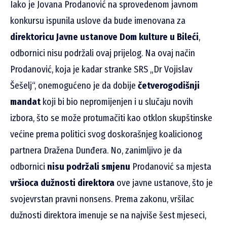
Iako je Jovana Prodanović na sprovedenom javnom
konkursu ispunila uslove da bude imenovana za
direktoricu Javne ustanove Dom kulture u Bileći
,
odbornici nisu podržali ovaj prijelog. Na ovaj način
Prodanović, koja je kadar stranke SRS „Dr Vojislav
Šešelj“, onemogućeno je da dobije
četverogodišnji
mandat
koji bi bio nepromijenjen i u slučaju novih
izbora, što se može protumačiti kao otklon skupštinske
većine prema politici svog doskorašnjeg koalicionog
partnera Dražena Dunđera. No, zanimljivo je da
odbornici
nisu podržali
smjenu
Prodanović sa mjesta
vršioca dužnosti direktora
ove javne ustanove, što je
svojevrstan pravni nonsens. Prema zakonu, vršilac
dužnosti direktora imenuje se na najviše šest mjeseci,