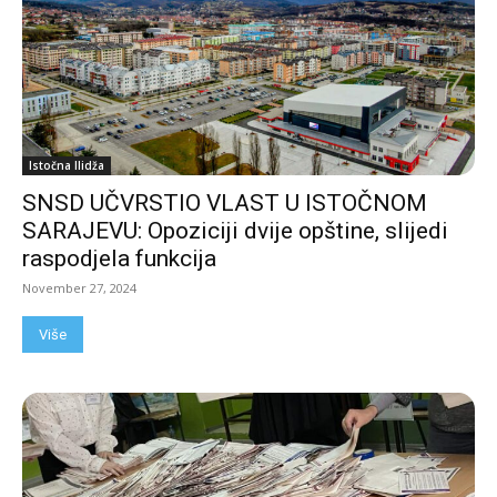
Istočna Ilidža
SNSD UČVRSTIO VLAST U ISTOČNOM
SARAJEVU: Opoziciji dvije opštine, slijedi
raspodjela funkcija
November 27, 2024
Više