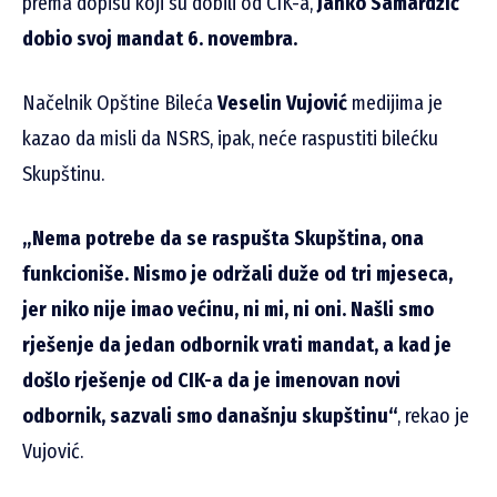
prema dopisu koji su dobili od CIK-a,
Janko Samardžić
dobio svoj mandat 6. novembra.
Načelnik Opštine Bileća
Veselin Vujović
medijima je
kazao da misli da NSRS, ipak, neće raspustiti bilećku
Skupštinu.
„Nema potrebe da se raspušta Skupština, ona
funkcioniše. Nismo je održali duže od tri mjeseca,
jer niko nije imao većinu, ni mi, ni oni. Našli smo
rješenje da jedan odbornik vrati mandat, a kad je
došlo rješenje od CIK-a da je imenovan novi
odbornik, sazvali smo današnju skupštinu“
, rekao je
Vujović.