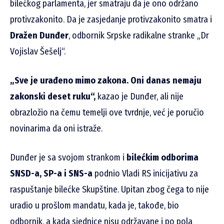
bilećkog parlamenta, jer smatraju da je ono održano
protivzakonito. Da je zasjedanje protivzakonito smatra i
Dražen Dunđer
, odbornik Srpske radikalne stranke „Dr
Vojislav Šešelj“.
„Sve je urađeno mimo zakona. Oni danas nemaju
zakonski deset ruku“,
kazao je Dunđer, ali nije
obrazložio na čemu temelji ove tvrdnje, već je poručio
novinarima da oni istraže.
Dunđer je sa svojom strankom i
bilećkim odborima
SNSD-a, SP-a i SNS-a
podnio Vladi RS inicijativu za
raspuštanje bilećke Skupštine. Upitan zbog čega to nije
uradio u prošlom mandatu, kada je, takođe, bio
odbornik, a kada sjednice nisu održavane i po pola