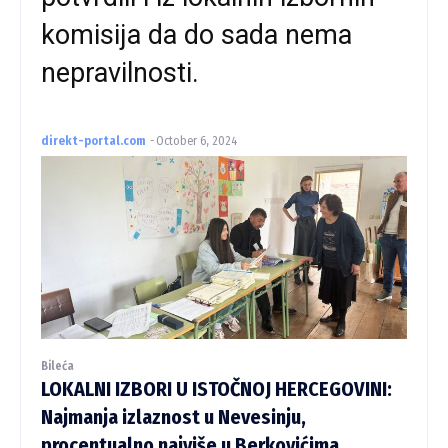
komisija da do sada nema
nepravilnosti.
direkt-portal.com
-
October 6, 2024
Bileća
LOKALNI IZBORI U ISTOČNOJ HERCEGOVINI:
Najmanja izlaznost u Nevesinju,
procentualno najviše u Berkovićima