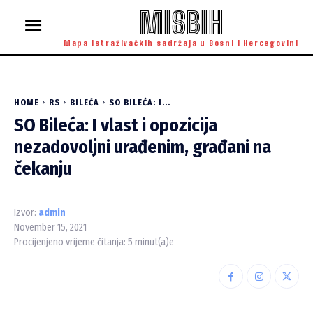
MISBIH
Mapa istraživačkih sadržaja u Bosni i Hercegovini
HOME
RS
BILEĆA
SO BILEĆA: I...
SO Bileća: I vlast i opozicija
nezadovoljni urađenim, građani na
čekanju
Izvor:
admin
November 15, 2021
Procijenjeno vrijeme čitanja:
5
minut(a)e