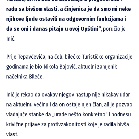
radu sa bivšom vlasti, a činjenica je da smo mi neke
njihove ljude ostavili na odgovornim funkcijama i
da se oni i danas pitaju u ovoj Opštini“
, poručio je
Inić.
Prije Tepavčevića, na čelu bilećke Turističke organizacije
godinama je bio Nikola Bajović, aktuelni zamjenik
načelnika Bileće.
Inić je rekao da ovakav njegov nastup nije nikakav udar
na aktuelnu većinu i da on ostaje njen član, ali je pozvao
vladajuće stanke da „urade nešto konkretno“ i podnesu
krivične prijave za protivzakonitosti koje je radila bivša
vlast.