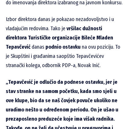
do imenovanja direktora izabranog na javnom konkursu.
Izbor direktora danas je pokazao nezadovoljstvo i u
vladajućim redovima. Tako je
vršilac dužnosti
direktora Turističke organizacije Bileće Mladen
Tepavčević
danas
podnio ostavku
na ovu poziciju. To
je Skupštini i građanima saopštio Tepavčevićev
stranački kolega, odbornik PDP-a, Novak Inić.
„Tepavčević je odlučio da podnese ostavku, jer je
stav stranke na samom početku, kada smo sjeli u
ove klupe, bio da se naš čovjek povuče ukoliko ne
uradimo nešto u određenom periodu. On je ušao u
prezaposleno preduzeće koje ima višak radnika.
Takođe, on ne želi da učestvuje u pregovorima i