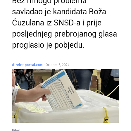
Bez mnogo problema
savladao je kandidata Boža
Ćuzulana iz SNSD-a i prije
posljednjeg prebrojanog glasa
proglasio je pobjedu.
direkt-portal.com
-
October 6, 2024
Bileća