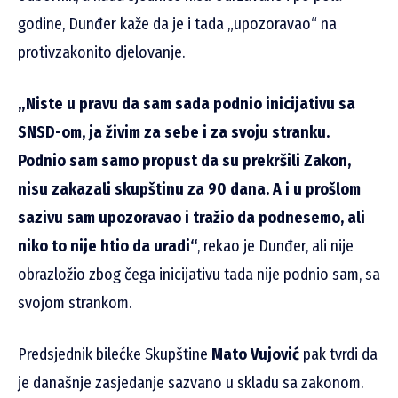
godine, Dunđer kaže da je i tada „upozoravao“ na
protivzakonito djelovanje.
„Niste u pravu da sam sada podnio inicijativu sa
SNSD-om, ja živim za sebe i za svoju stranku.
Podnio sam samo propust da su prekršili Zakon,
nisu zakazali skupštinu za 90 dana. A i u prošlom
sazivu sam upozoravao i tražio da podnesemo, ali
niko to nije htio da uradi“
, rekao je Dunđer, ali nije
obrazložio zbog čega inicijativu tada nije podnio sam, sa
svojom strankom.
Predsjednik bilećke Skupštine
Mato Vujović
pak tvrdi da
je današnje zasjedanje sazvano u skladu sa zakonom.