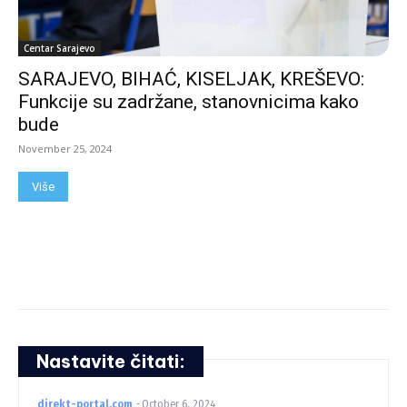
Centar Sarajevo
SARAJEVO, BIHAĆ, KISELJAK, KREŠEVO:
Funkcije su zadržane, stanovnicima kako
bude
November 25, 2024
Više
Nastavite čitati:
direkt-portal.com
-
October 6, 2024