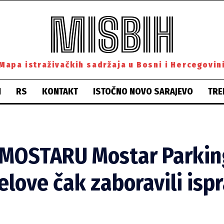
MISBIH
Mapa istraživačkih sadržaja u Bosni i Hercegovin
H
RS
KONTAKT
ISTOČNO NOVO SARAJEVO
TRE
 MOSTARU Mostar Parkin
love čak zaboravili ispr