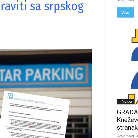
praviti sa srpskog
Više
infoveza
GRAĐAN
Kneževo
stranak
November 28