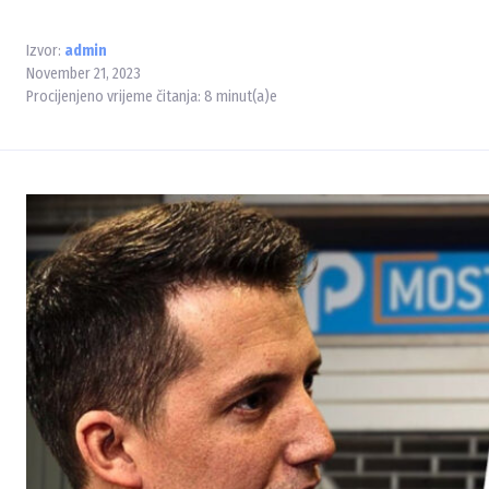
Izvor:
admin
November 21, 2023
Procijenjeno vrijeme čitanja:
8
minut(a)e