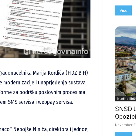
Više
gradonačelnika Marija Kordića (HDZ BiH)
ge modernizacije i unaprjeđenja sustava
atforme za podršku poslovnim procesima
Istočna Ilidž
utem SMS servisa i webpay servisa.
SNSD 
Opozici
November 27
anaco“ Nebojše Ninića, direktora i jednog