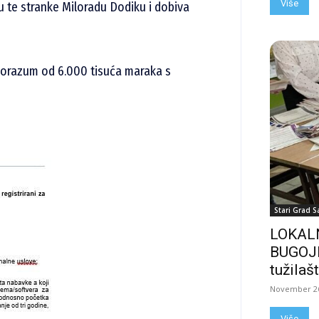
Više
u te stranke Miloradu Dodiku i dobiva
sporazum od 6.000 tisuća maraka s
Stari Grad S
LOKALN
BUGOJN
tužilašt
November 26
Više