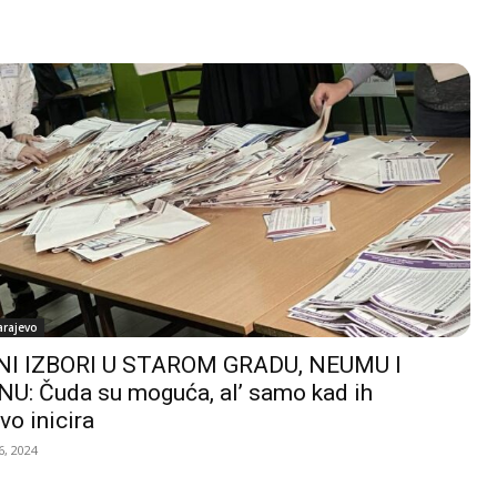
arajevo
I IZBORI U STAROM GRADU, NEUMU I
U: Čuda su moguća, al’ samo kad ih
vo inicira
, 2024