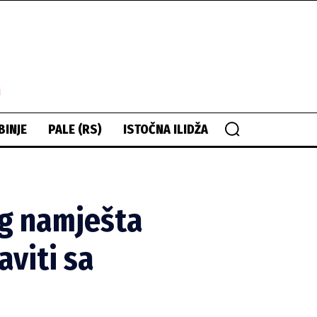
i
BINJE
PALE (RS)
ISTOČNA ILIDŽA
g namješta
aviti sa