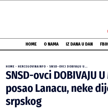
HOME
O NAMA
IZ DANA U DAN
FBI
HOME
HERCEGOVINAINFO
SNSD-OVCI DOBIVAJU U...
SNSD-ovci DOBIVAJU U
posao Lanacu, neke dije
srpskog