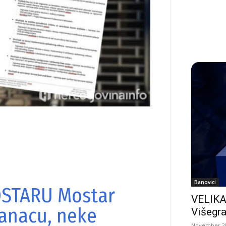
Banovici
OSTARU Mostar
VELIKA
anacu, neke
Višegra
November 29