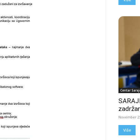
Centar Saraj
SARAJE
zadržan
November 25
Više