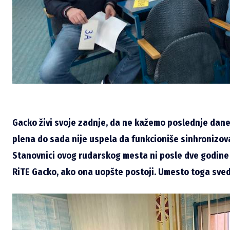
Gacko živi svoje zadnje, da ne kažemo poslednje dane.
plena do sada nije uspela da funkcioniše sinhronizova
Stanovnici ovog rudarskog mesta ni posle dve godine n
RiTE Gacko, ako ona uopšte postoji. Umesto toga sve