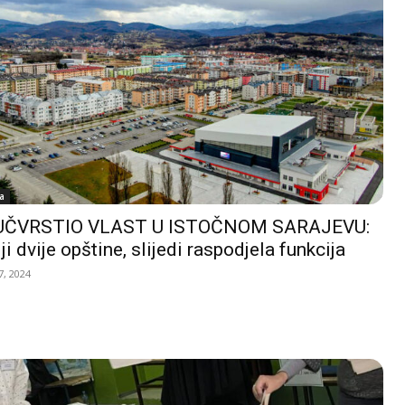
a
UČVRSTIO VLAST U ISTOČNOM SARAJEVU:
ji dvije opštine, slijedi raspodjela funkcija
, 2024