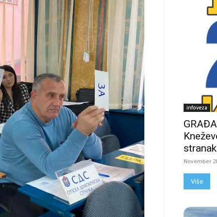
infoveza
GRAĐAN
Kneževo
stranak
November 28
Više