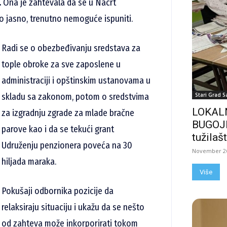
.
Ona je zahtevala da se u Nacrt
lo jasno, trenutno nemoguće ispuniti.
Radi se o obezbeđivanju sredstava za
tople obroke za sve zaposlene u
administraciji i opštinskim ustanovama u
Stari Grad S
skladu sa zakonom, potom o sredstvima
LOKALN
za izgradnju zgrade za mlade bračne
BUGOJN
parove kao i da se tekući grant
tužilašt
Udruženju penzionera poveća na 30
November 26
hiljada maraka.
Više
Pokušaji odbornika pozicije da
relaksiraju situaciju i ukažu da se nešto
od zahteva može inkorporirati tokom