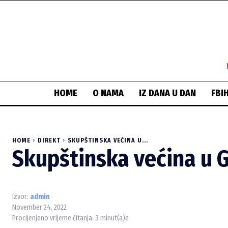
HOME
O NAMA
IZ DANA U DAN
FBI
HOME
DIREKT
SKUPŠTINSKA VEĆINA U...
Skupštinska većina u G
Izvor:
admin
November 24, 2022
Procijenjeno vrijeme čitanja:
3
minut(a)e