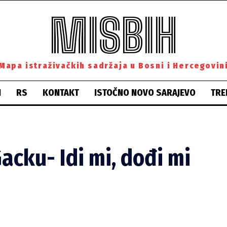
MISBIH
Mapa istraživačkih sadržaja u Bosni i Hercegovin
H
RS
KONTAKT
ISTOČNO NOVO SARAJEVO
TRE
acku- Idi mi, dođi mi