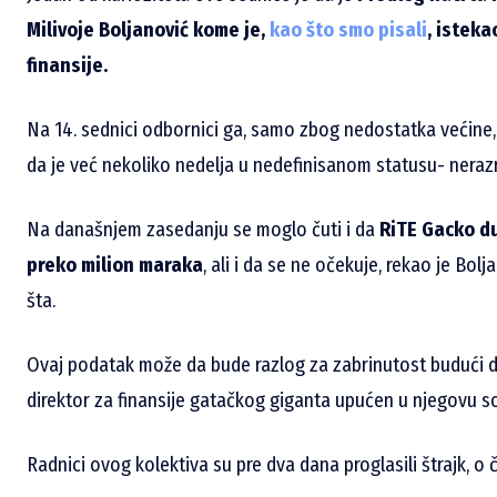
Milivoje Boljanović kome je,
kao što smo pisali
, isteka
finansije.
Na 14. sednici odbornici ga, samo zbog nedostatka većine, n
da je već nekoliko nedelja u nedefinisanom statusu- neraz
Na današnjem zasedanju se moglo čuti i da
RiTE Gacko du
preko milion maraka
, ali i da se ne očekuje, rekao je Bolja
šta.
Ovaj podatak može da bude razlog za zabrinutost budući da
direktor za finansije gatačkog giganta upućen u njegovu s
Radnici ovog kolektiva su pre dva dana proglasili štrajk, o 