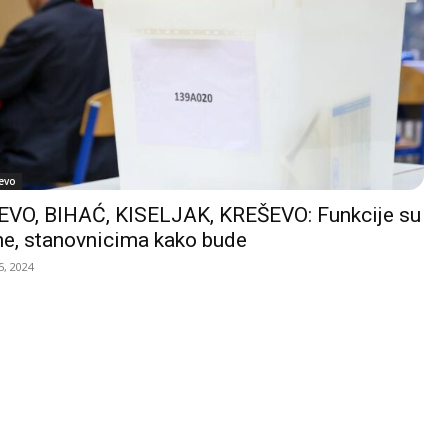
evo
VO, BIHAĆ, KISELJAK, KREŠEVO: Funkcije su
e, stanovnicima kako bude
, 2024