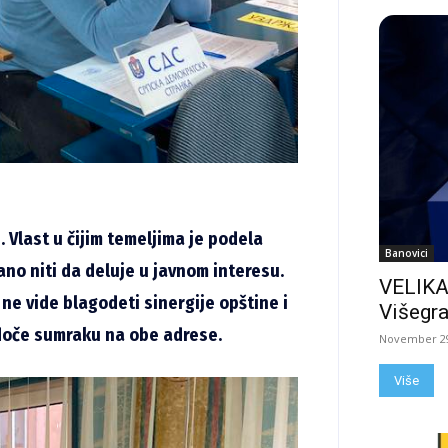
 Vlast u čijim temeljima je podela
Banovici
no niti da deluje u javnom interesu.
VELIKA
e vide blagodeti sinergije opštine i
Višegra
doče sumraku na obe adrese.
November 29
Više