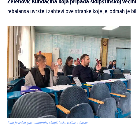
Zelenović Kundačina koja pripada skupštinskoj većini
rebalansa uvrste i zahtevi ove stranke koje je, odmah je bi
Falio je jedan glas- odbornici skupštinske većine u Gacku