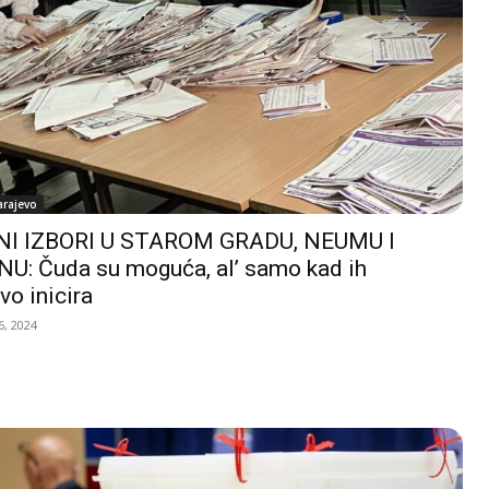
arajevo
I IZBORI U STAROM GRADU, NEUMU I
U: Čuda su moguća, al’ samo kad ih
vo inicira
, 2024