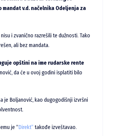
o mandat v.d. načelnika Odeljenja za
isu i zvanično razrešili te dužnosti. Tako
rešen, ali bez mandata.
guje opštini na ime rudarske rente
nović, da će u ovoj godini isplatiti bilo
 je Boljanović, kao dugogodišnji izvršni
olventnost.
čemu je “
Direkt”
takođe izveštavao.