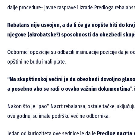
dalje procedure- javne rasprave i izrade Predloga rebalansa
Rebalans nije usvojen, a da li će ga uopšte biti do kraj
njegove (akrobatske?) sposobnosti da obezbedi skupš
Odbornici opozicije su odbacili insinuacije pozicije da je
opštini ne budu imali plate.
“Na skupštinskoj većini je da obezbedi dovoljno glas
a posebno ako se radi o ovako važnim dokumentima
”,
Nakon što je “pao” Nacrt rebalansa, ostale tačke, uključuju
ovu godnu, su imale podršku većine odbornika.
Jedan od kurioziteta ove sednice je da je
Predlog nacrta