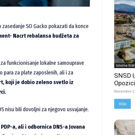
no zasedanje SO Gacko pokazati da konce
ment- Nacrt rebalansa budžeta za
a za funkcionisanje lokalne samouprave
Istočna Ilidž
 para za plate zaposlenih, ali i za
SNSD 
t, koji je dobio zeleno svetlo iz
Opozici
ci.
November 27
Više
nisu bili dovoljni za njegovo usvajanje.
a PDP-a, ali i odbornica DNS-a Jovana