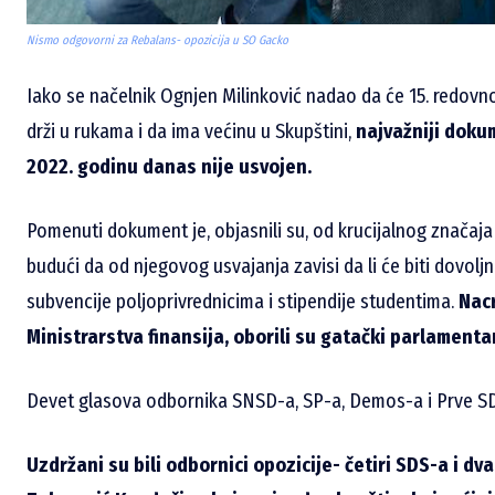
Nismo odgovorni za Rebalans- opozicija u SO Gacko
Iako se načelnik Ognjen Milinković nadao da će 15. redov
drži u rukama i da ima većinu u Skupštini,
najvažniji doku
2022. godinu danas nije usvojen.
Pomenuti dokument je, objasnili su, od krucijalnog značaj
budući da od njegovog usvajanja zavisi da li će biti dovoljno
subvencije poljoprivrednicima i stipendije studentima.
Nacr
Ministrarstva finansija, oborili su gatački parlamentar
Devet glasova odbornika SNSD-a, SP-a, Demos-a i Prve SDS 
Uzdržani su bili odbornici opozicije- četiri SDS-a i dv