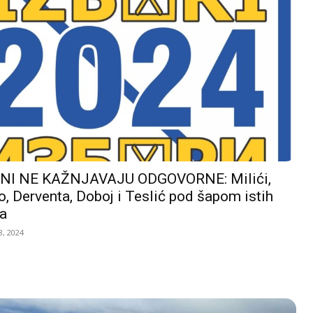
I NE KAŽNJAVAJU ODGOVORNE: Milići,
, Derventa, Doboj i Teslić pod šapom istih
a
, 2024