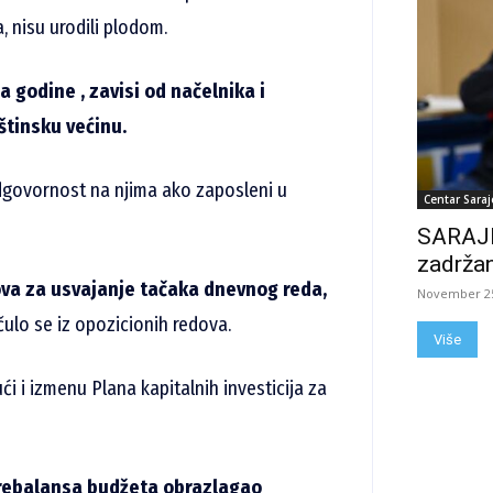
, nisu urodili plodom.
a godine , zavisi od načelnika i
tinsku većinu.
 odgovornost na njima ako zaposleni u
Centar Saraj
SARAJE
zadržan
ova za usvajanje tačaka dnevnog reda,
November 25
 čulo se iz opozicionih redova.
Više
ći i izmenu Plana kapitalnih investicija za
 rebalansa budžeta obrazlagao