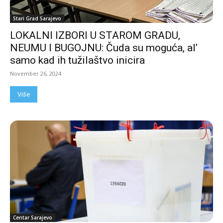
Stari Grad Sarajevo
LOKALNI IZBORI U STAROM GRADU,
NEUMU I BUGOJNU: Čuda su moguća, al’
samo kad ih tužilaštvo inicira
November 26, 2024
Više
Centar Sarajevo