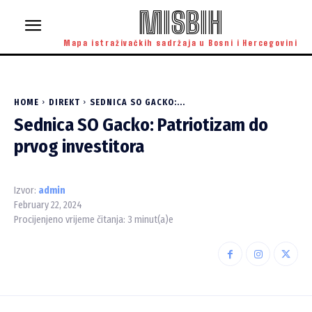
MISBIH
Mapa istraživačkih sadržaja u Bosni i Hercegovini
HOME
DIREKT
SEDNICA SO GACKO:...
Sednica SO Gacko: Patriotizam do
prvog investitora
Izvor:
admin
February 22, 2024
Procijenjeno vrijeme čitanja:
3
minut(a)e