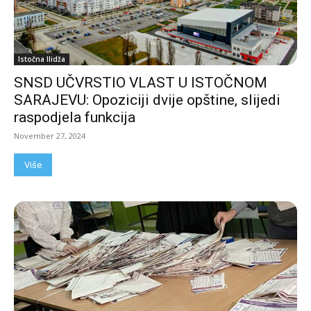
Istočna Ilidža
SNSD UČVRSTIO VLAST U ISTOČNOM
SARAJEVU: Opoziciji dvije opštine, slijedi
raspodjela funkcija
November 27, 2024
Više