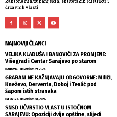
kantonalnih/županijskih, entitetskih (distrikt) i
državnih vlasti.
NAJNOVIJI ČLANCI
VELIKA KLADUŠA I BANOVIĆI ZA PROMJENE:
Višegrad i Centar Sarajevo po starom
BANOVICI
November 29, 2024
GRAĐANI NE KAŽNJAVAJU ODGOVORNE: Milići,
Kneževo, Derventa, Doboj i Teslić pod
šapom istih stranaka
INFOVEZA
November 28, 2024
SNSD UČVRSTIO VLAST U ISTOČNOM
SARAJEVU: Opoziciji dvije opštine, slijedi