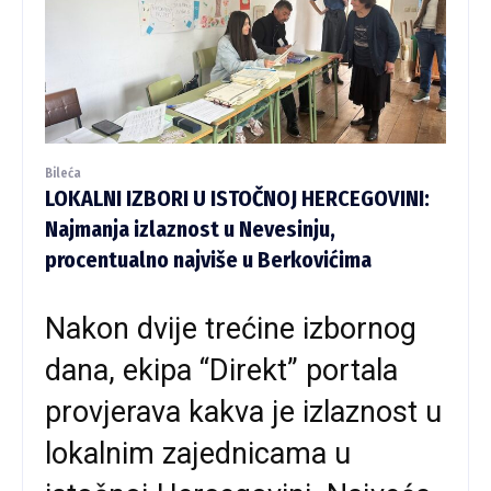
Bileća
LOKALNI IZBORI U ISTOČNOJ HERCEGOVINI:
Najmanja izlaznost u Nevesinju,
procentualno najviše u Berkovićima
Nakon dvije trećine izbornog
dana, ekipa “Direkt” portala
provjerava kakva je izlaznost u
lokalnim zajednicama u