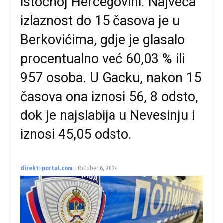
istočnoj Hercegovini. Najveća
izlaznost do 15 časova je u
Berkovićima, gdje je glasalo
procentualno već 60,03 % ili
957 osoba. U Gacku, nakon 15
časova ona iznosi 56, 8 odsto,
dok je najslabija u Nevesinju i
iznosi 45,05 odsto.
direkt-portal.com
-
October 6, 2024