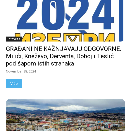
infoveza
GRAĐANI NE KAŽNJAVAJU ODGOVORNE:
Milići, Kneževo, Derventa, Doboj i Teslić
pod šapom istih stranaka
November 28, 2024
Više