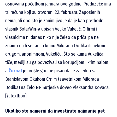
osnovana početkom januara ove godine. Preduzeće ima
tri računa koji su otvoreni 22. februara. Zaposlenih
nema, ali ono što je zanimljivo je da je kao prethodni
vlasnik SolarWin-a upisan Veljko Vukelić. O firmi i
vlasnicima ni danas niko nije želeo da priča, pa ne
znamo da li se radi o kumu Milorada Dodika ili nekom
drugom, anonimnom, Vukeliću. Što se kuma Vukelića
tiče, mediji su ga povezivali sa korupcijom i kriminalom,
a
Žurnal
je prošle godine pisao da je zajedno sa
Branislavom Okukom Crnim (savetnikom Milorada
Dodika) na čelo NP Sutjeska doveo Aleksandra Kovača.
[/stextbox]
Ukoliko ste namerni da investirate najmanje pet