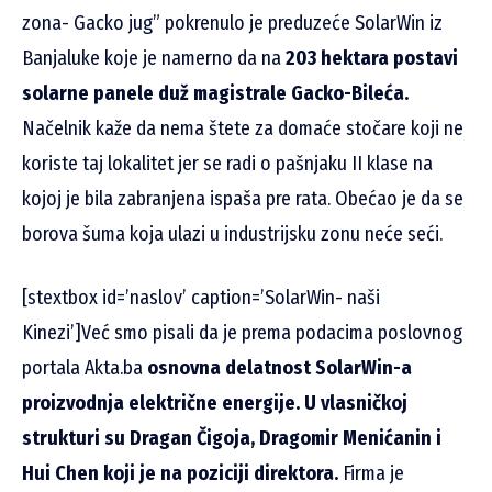
zona- Gacko jug” pokrenulo je preduzeće SolarWin iz
Banjaluke koje je namerno da na
203 hektara postavi
solarne panele duž magistrale Gacko-Bileća.
Načelnik kaže da nema štete za domaće stočare koji ne
koriste taj lokalitet jer se radi o pašnjaku II klase na
kojoj je bila zabranjena ispaša pre rata. Obećao je da se
borova šuma koja ulazi u industrijsku zonu neće seći.
[stextbox id=’naslov’ caption=’SolarWin- naši
Kinezi’]Već smo pisali da je prema podacima poslovnog
portala Akta.ba
osnovna delatnost SolarWin-a
proizvodnja električne energije. U vlasničkoj
strukturi su Dragan Čigoja, Dragomir Menićanin i
Hui Chen koji je na poziciji direktora.
Firma je