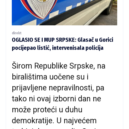
direkt
OGLASIO SE I MUP SRPSKE: Glasač u Gorici
pocijepao listić, intervenisala policija
Širom Republike Srpske, na
biralištima uočene su i
prijavljene nepravilnosti, pa
tako ni ovaj izborni dan ne
može proteći u duhu
demokratije. U najvećem