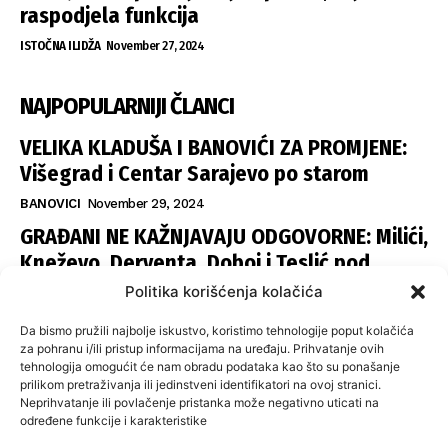
raspodjela funkcija
ISTOČNA ILIDŽA
November 27, 2024
NAJPOPULARNIJI ČLANCI
VELIKA KLADUŠA I BANOVIĆI ZA PROMJENE:
Višegrad i Centar Sarajevo po starom
BANOVICI
November 29, 2024
GRAĐANI NE KAŽNJAVAJU ODGOVORNE: Milići,
Kneževo, Derventa, Doboj i Teslić pod
šapom istih stranaka
Politika korišćenja kolačića
INFOVEZA
November 28, 2024
Da bismo pružili najbolje iskustvo, koristimo tehnologije poput kolačića
SNSD UČVRSTIO VLAST U ISTOČNOM
za pohranu i/ili pristup informacijama na uređaju. Prihvatanje ovih
tehnologija omogućit će nam obradu podataka kao što su ponašanje
SARAJEVU: Opoziciji dvije opštine, slijedi
prilikom pretraživanja ili jedinstveni identifikatori na ovoj stranici.
raspodjela funkcija
Neprihvatanje ili povlačenje pristanka može negativno uticati na
određene funkcije i karakteristike
ISTOČNA ILIDŽA
November 27, 2024