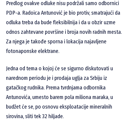
Predlog ovakve odluke nisu podržali samo odbornici
PDP-a. Radoica Antunović je bio protiv, smatrajući da
odluka treba da bude fleksibilnija i da u obzir uzme
odnos zahtevane površine i broja novih radnih mesta.
Za njega je takođe sporna i lokacija najavljene
fotonaponske elektrane.
Jedna od tema o kojoj će se sigurno diskutovati u
narednom periodu je i prodaja uglja za Srbiju iz
gatačkog rudnika. Prema tvrdnjama odbornika
Antunovića, umesto barem pola miliona maraka, u
budžet će se, po osnovu eksploatacije mineralnih
sirovina, sliti tek 32 hiljade.