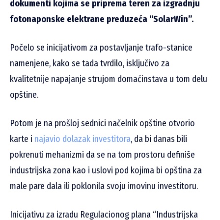
dokumenti kojima se priprema teren za izgradnju
fotonaponske elektrane preduzeća “SolarWin”.
Počelo se inicijativom za postavljanje trafo-stanice
namenjene, kako se tada tvrdilo, isključivo za
kvalitetnije napajanje strujom domaćinstava u tom delu
opštine.
Potom je na prošloj sednici načelnik opštine otvorio
karte i
najavio dolazak investitora
, da bi danas bili
pokrenuti mehanizmi da se na tom prostoru definiše
industrijska zona kao i uslovi pod kojima bi opština za
male pare dala ili poklonila svoju imovinu investitoru.
Inicijativu za izradu Regulacionog plana “Industrijska