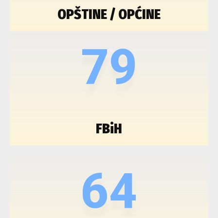
OPŠTINE / OPĆINE
79
FBiH
64