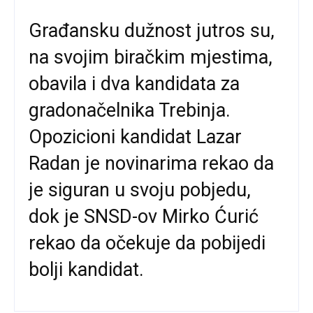
Građansku dužnost jutros su,
na svojim biračkim mjestima,
obavila i dva kandidata za
gradonačelnika Trebinja.
Opozicioni kandidat Lazar
Radan je novinarima rekao da
je siguran u svoju pobjedu,
dok je SNSD-ov Mirko Ćurić
rekao da očekuje da pobijedi
bolji kandidat.