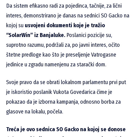
Da sistem efikasno radi za pojedinca, tačnije, za lični
interes, demonstrirano je danas na sednici SO Gacko na
kojoj su
usvojeni dokumenti koje je tražio
“SolarWin” iz Banjaluke.
Poslanici pozicije su,
suprotno razumu, podržali za, po javni interes, očito
štetne predloge kao što je preseljenje Vatrogasne
jedinice u zgradu namenjenu za starački dom.
Svoje pravo da se obrati lokalnom parlamentu prvi put
je iskoristio poslanik Vukota Govedarica čime je
pokazao da je izborna kampanja, odnosno borba za
glasove na lokalu, počela.
Treća je ovo sednica SO Gacko na kojoj se donose