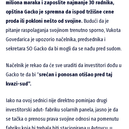
miliona maraka i zaposlite najmanje 30 radnika,
opština Gacko je spremna da ispod tržišne cene
proda ili pokloni nešto od svojine.
Budući da je
pitanje raspolaganja svojinom trenutno sporno, Vukota
Govedarica je upozorio načelnika, predsednika i
sekretara SO Gacko da bi mogli da se nađu pred sudom.
Načelnik je rekao da će sve uraditi da investitori dođu u
Gacko te da bi “
srećan i ponosan otišao pred taj
kvazi-sud”.
Iako na ovoj sednici nije direktno pominjao drugi
investitorski adut- fabriku solarnih panela, jasno je da
se tačka o prenosu prava svojine odnosi na pomenutu
fabriku koja bi trebala biti stacionirana u Avtovcu, u