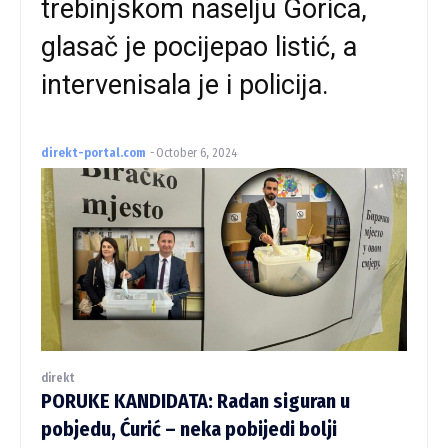
trebinjskom naselju Gorica,
glasač je pocijepao listić, a
intervenisala je i policija.
direkt-portal.com
-
October 6, 2024
direkt
PORUKE KANDIDATA: Radan siguran u
pobjedu, Ćurić – neka pobijedi bolji