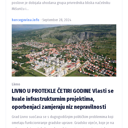
poslove je dobijala uhodana grupa privrednika bliska načelniku
Mišuriću i...
hercegovina.info
-
September 28, 2024
Livno
LIVNO U PROTEKLE ČETIRI GODINE Vlasti se
hvale infrastrukturnim projektima,
oporbenjaci zamjeraju niz nepravilnosti
Grad Livno suočava se s dugogodišnjim političkim problemima koji
ometaju funkcioniranje gradske uprave. Gradsko vijeće, koje je na