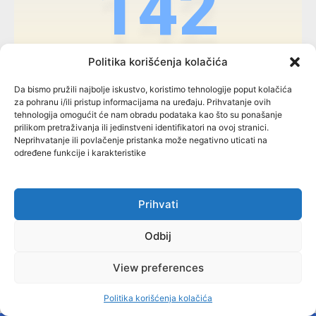
142
Politika korišćenja kolačića
OPŠTINE / OPĆINE
Da bismo pružili najbolje iskustvo, koristimo tehnologije poput kolačića
za pohranu i/ili pristup informacijama na uređaju. Prihvatanje ovih
tehnologija omogućit će nam obradu podataka kao što su ponašanje
79
prilikom pretraživanja ili jedinstveni identifikatori na ovoj stranici.
Neprihvatanje ili povlačenje pristanka može negativno uticati na
određene funkcije i karakteristike
Prihvati
Odbij
FBiH
View preferences
Politika korišćenja kolačića