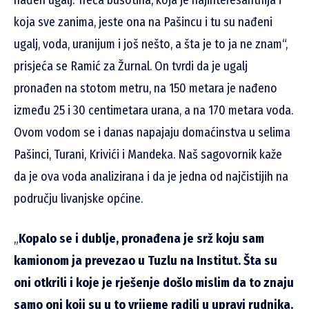
koja sve zanima, jeste ona na Pašincu i tu su nađeni
ugalj, voda, uranijum i još nešto, a šta je to ja ne znam“,
prisjeća se Ramić za Žurnal. On tvrdi da je ugalj
pronađen na stotom metru, na 150 metara je nađeno
između 25 i 30 centimetara urana, a na 170 metara voda.
Ovom vodom se i danas napajaju domaćinstva u selima
Pašinci, Turani, Krivići i Mandeka. Naš sagovornik kaže
da je ova voda analizirana i da je jedna od najčistijih na
području livanjske općine.
„
Kopalo se i dublje, pronađena je srž koju sam
kamionom ja prevezao u Tuzlu na Institut. Šta su
oni otkrili i koje je rješenje došlo mislim da to znaju
samo oni koji su u to vrijeme radili u upravi rudnika.