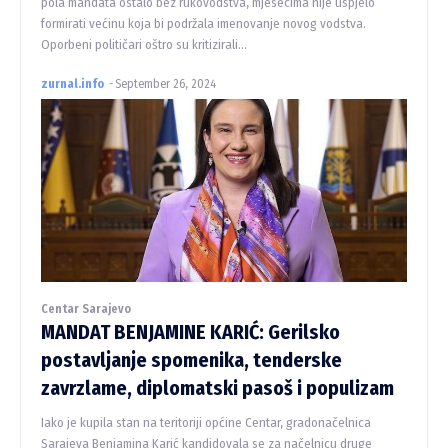
pola mandata ostalo bez rukovodstva, mjesecima nije uspjelo
formirati većinu koja bi podržala imenovanje novog vodstva.
Oporbeni političari oštro su kritizirali...
zurnal.info
-
September 26, 2024
Centar Sarajevo
MANDAT BENJAMINE KARIĆ: Gerilsko
postavljanje spomenika, tenderske
zavrzlame, diplomatski pasoš i populizam
Iako je kupila stan na teritoriji općine Centar, gradonačelnica
Sarajeva Benjamina Karić kandidovala se za načelnicu druge