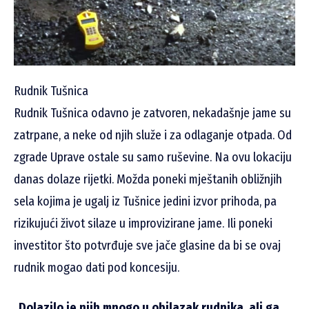
Rudnik Tušnica
Rudnik Tušnica odavno je zatvoren, nekadašnje jame su
zatrpane, a neke od njih služe i za odlaganje otpada. Od
zgrade Uprave ostale su samo ruševine.
Na ovu lokaciju
danas dolaze rijetki. Možda poneki mještanih obližnjih
sela kojima je ugalj iz Tušnice jedini izvor prihoda, pa
rizikujući život silaze u improvizirane jame. Ili poneki
investitor što potvrđuje sve jače glasine da bi se ovaj
rudnik mogao dati pod koncesiju.
„
Dolazilo je njih mnogo u obilazak rudnika, ali ga