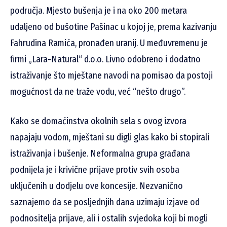
područja. Mjesto bušenja je i na oko 200 metara
udaljeno od bušotine Pašinac u kojoj je, prema kazivanju
Fahrudina Ramića, pronađen uranij. U međuvremenu je
firmi „Lara-Natural“ d.o.o. Livno odobreno i dodatno
istraživanje što mještane navodi na pomisao da postoji
mogućnost da ne traže vodu, već “nešto drugo”.
Kako se domaćinstva okolnih sela s ovog izvora
napajaju vodom, mještani su digli glas kako bi stopirali
istraživanja i bušenje. Neformalna grupa građana
podnijela je i krivične prijave protiv svih osoba
uključenih u dodjelu ove koncesije. Nezvanično
saznajemo da se posljednjih dana uzimaju izjave od
podnositelja prijave, ali i ostalih svjedoka koji bi mogli