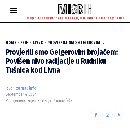
MISBIH
Mapa istraživačkih sadržaja u Bosni i Hercegovini
HOME
FBIH
LIVNO
PROVJERILI SMO GEIGEROVIM...
Provjerili smo Geigerovim brojačem:
Povišen nivo radijacije u Rudniku
Tušnica kod Livna
Izvor:
zurnal.info
September 4, 2024
Procijenjeno vrijeme čitanja:
7
minut(a)e