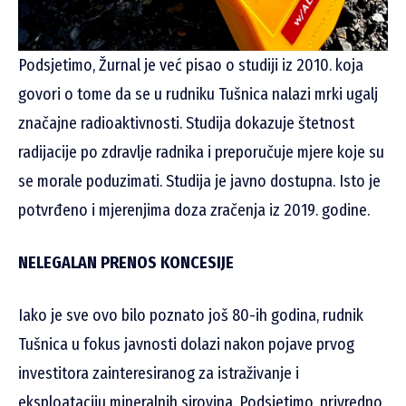
Podsjetimo, Žurnal je već pisao o studiji iz 2010. koja
govori o tome da se u rudniku Tušnica nalazi mrki ugalj
značajne radioaktivnosti. Studija dokazuje štetnost
radijacije po zdravlje radnika i preporučuje mjere koje su
se morale poduzimati. Studija je javno dostupna. Isto je
potvrđeno i mjerenjima doza zračenja iz 2019. godine.
NELEGALAN PRENOS KONCESIJE
Iako je sve ovo bilo poznato još 80-ih godina, rudnik
Tušnica u fokus javnosti dolazi nakon pojave prvog
investitora zainteresiranog za istraživanje i
eksploataciju mineralnih sirovina. Podsjetimo, privredno