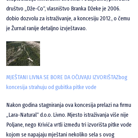
društvo „Dže-Co“, vlasništvo Branka Džeke je 2006.
dobio dozvolu za istraživanje, a koncesiju 2012., o čemu
je Žurnal ranije detaljno izvještavao.
MJEŠTANI LIVNA SE BORE DA OČUVAJU IZVORIŠTA
Zbog
koncesija strahuju od gubitka pitke vode
Nakon godina stagniranja ova koncesija prelazi na firmu
„Lara-Natural“ d.o.o. Livno. Mjesto istraživanja više nije
Poljane, nego Krivića vrtli između tri izvorišta pitke vode
kojom se napajaju mještani nekoliko sela s ovog