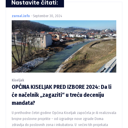
Nastavite čitati:
zurnal.info
-
September 30, 2024
Kiseljak
OPĆINA KISELJAK PRED IZBORE 2024: Da li
će načelnik „zagaziti“ u treću deceniju
mandata?
U prethodne četiri godine Općina Kiseljak započela je ili realizovala
brojne poslovne projekte – od izgradnje nove zgrade Doma
zdravlja do poslovnih zona i inkubatora. U većini tih projekata