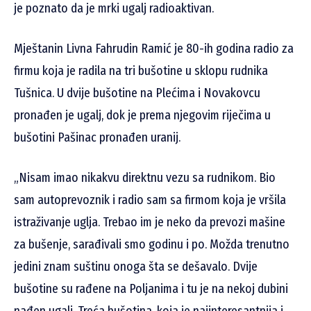
je poznato da je mrki ugalj radioaktivan.
Mještanin Livna Fahrudin Ramić je 80-ih godina radio za
firmu koja je radila na tri bušotine u sklopu rudnika
Tušnica. U dvije bušotine na Plećima i Novakovcu
pronađen je ugalj, dok je prema njegovim riječima u
bušotini Pašinac pronađen uranij.
„Nisam imao nikakvu direktnu vezu sa rudnikom. Bio
sam autoprevoznik i radio sam sa firmom koja je vršila
istraživanje uglja. Trebao im je neko da prevozi mašine
za bušenje, sarađivali smo godinu i po. Možda trenutno
jedini znam suštinu onoga šta se dešavalo. Dvije
bušotine su rađene na Poljanima i tu je na nekoj dubini
nađen ugalj. Treća bušotina, koja je najinteresantnija i