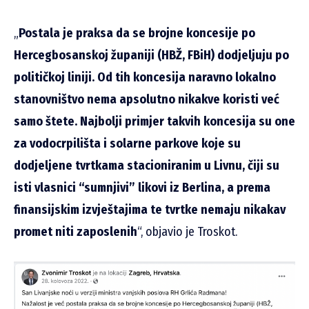
„
Postala je praksa
da se brojne koncesije po
Hercegbosanskoj županiji (HBŽ, FBiH) dodjeljuju po
političkoj liniji. Od tih koncesija naravno lokalno
stanovništvo nema apsolutno nikakve koristi već
samo štete.
Najbolji primjer takvih koncesija su one
za vodocrpilišta i solarne parkove koje su
dodjeljene tvrtkama stacioniranim u Livnu, čiji su
isti vlasnici “sumnjivi” likovi iz Berlina, a prema
finansijskim izvještajima te tvrtke nemaju nikakav
promet niti zaposlenih
“, objavio je Troskot.