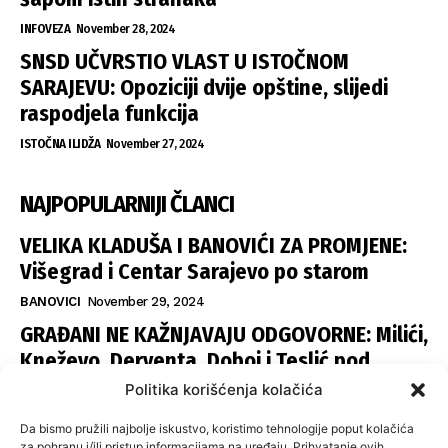
INFOVEZA
November 28, 2024
SNSD UČVRSTIO VLAST U ISTOČNOM
SARAJEVU: Opoziciji dvije opštine, slijedi
raspodjela funkcija
ISTOČNA ILIDŽA
November 27, 2024
NAJPOPULARNIJI ČLANCI
VELIKA KLADUŠA I BANOVIĆI ZA PROMJENE:
Višegrad i Centar Sarajevo po starom
BANOVICI
November 29, 2024
GRAĐANI NE KAŽNJAVAJU ODGOVORNE: Milići,
Kneževo, Derventa, Doboj i Teslić pod
šapom istih stranaka
Politika korišćenja kolačića
INFOVEZA
November 28, 2024
Da bismo pružili najbolje iskustvo, koristimo tehnologije poput kolačića
za pohranu i/ili pristup informacijama na uređaju. Prihvatanje ovih