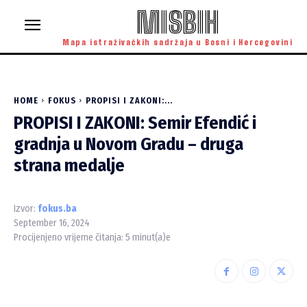
MISBIH
Mapa istraživačkih sadržaja u Bosni i Hercegovini
HOME
FOKUS
PROPISI I ZAKONI:...
PROPISI I ZAKONI: Semir Efendić i
gradnja u Novom Gradu – druga
strana medalje
Izvor:
fokus.ba
September 16, 2024
Procijenjeno vrijeme čitanja:
5
minut(a)e