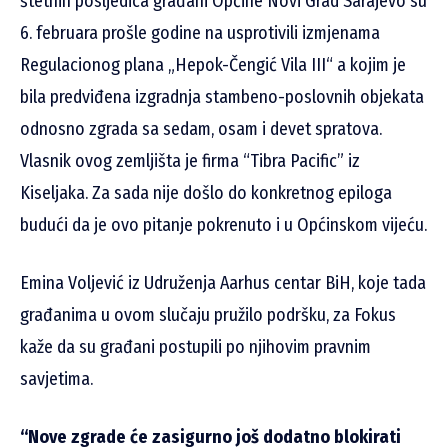
štetnih posljedica građani Općine Novi Grad Sarajevo su
6. februara prošle godine na usprotivili izmjenama
Regulacionog plana „Hepok-Čengić Vila III“ a kojim je
bila predviđena izgradnja stambeno-poslovnih objekata
odnosno zgrada sa sedam, osam i devet spratova.
Vlasnik ovog zemljišta je firma “Tibra Pacific” iz
Kiseljaka. Za sada nije došlo do konkretnog epiloga
budući da je ovo pitanje pokrenuto i u Općinskom vijeću.
Emina Voljević iz Udruženja Aarhus centar BiH, koje tada
građanima u ovom slučaju pružilo podršku, za Fokus
kaže da su građani postupili po njihovim pravnim
savjetima.
“Nove zgrade će zasigurno još dodatno blokirati