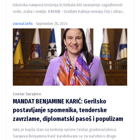
Iskonska namjena trošenja bi trebala biti smanjenje zagađenosti
vode, zraka i zemlje. KAKANJ - Građani Kaknja nemaju čist i zdrav...
zurnal.info
-
September 26, 2024
Centar Sarajevo
MANDAT BENJAMINE KARIĆ: Gerilsko
postavljanje spomenika, tenderske
zavrzlame, diplomatski pasoš i populizam
Iako je kupila stan na teritoriji općine Centar, gradonačelnica
Sarajeva Benjamina Karić kandidovala se za načelnicu druge