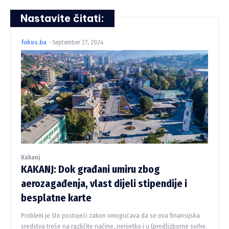
Nastavite čitati:
fokus.ba
-
September 27, 2024
Kakanj
KAKANJ: Dok građani umiru zbog
aerozagađenja, vlast dijeli stipendije i
besplatne karte
Problem je što postojeći zakon omogućava da se ova finansijska
sredstva troše na različite načine, nerijetko i u (pred)izborne svrhe.