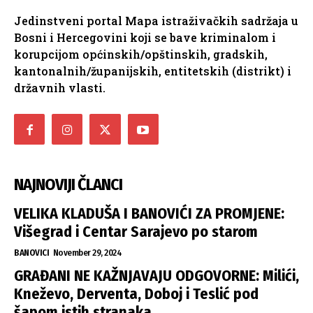
Jedinstveni portal Mapa istraživačkih sadržaja u
Bosni i Hercegovini koji se bave kriminalom i
korupcijom općinskih/opštinskih, gradskih,
kantonalnih/županijskih, entitetskih (distrikt) i
državnih vlasti.
NAJNOVIJI ČLANCI
VELIKA KLADUŠA I BANOVIĆI ZA PROMJENE:
Višegrad i Centar Sarajevo po starom
BANOVICI
November 29, 2024
GRAĐANI NE KAŽNJAVAJU ODGOVORNE: Milići,
Kneževo, Derventa, Doboj i Teslić pod
šapom istih stranaka