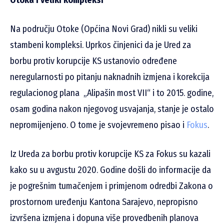
Otoka i veliki kompleksi
Na području Otoke (Općina Novi Grad) nikli su veliki
stambeni kompleksi. Uprkos činjenici da je Ured za
borbu protiv korupcije KS ustanovio određene
neregularnosti po pitanju naknadnih izmjena i korekcija
regulacionog plana „Alipašin most VII“ i to 2015. godine,
osam godina nakon njegovog usvajanja, stanje je ostalo
nepromijenjeno. O tome je svojevremeno pisao i
Fokus
.
Iz Ureda za borbu protiv korupcije KS za Fokus su kazali
kako su u avgustu 2020. Godine došli do informacije da
je pogrešnim tumačenjem i primjenom odredbi Zakona o
prostornom uređenju Kantona Sarajevo, nepropisno
izvršena izmjena i dopuna više provedbenih planova