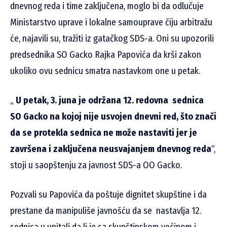
dnevnog reda i time zaključena, moglo bi da odlučuje
Ministarstvo uprave i lokalne samouprave čiju arbitražu
će, najavili su, tražiti iz gatačkog SDS-a. Oni su upozorili
predsednika SO Gacko Rajka Papovića da krši zakon
ukoliko ovu sednicu smatra nastavkom one u petak.
„
U petak, 3. juna je održana 12. redovna
sednica
SO Gacko na kojoj nije usvojen dnevni red, što znači
da se protekla sednica ne može nastaviti jer je
završena i zaključena neusvajanjem dnevnog reda
“,
stoji u saopštenju za javnost SDS-a OO Gacko.
Pozvali su Papovića da poštuje dignitet skupštine i da
prestane da manipuliše javnošću da se
nastavlja 12.
sednica u upitali da li je sa skupštinskom većinom i