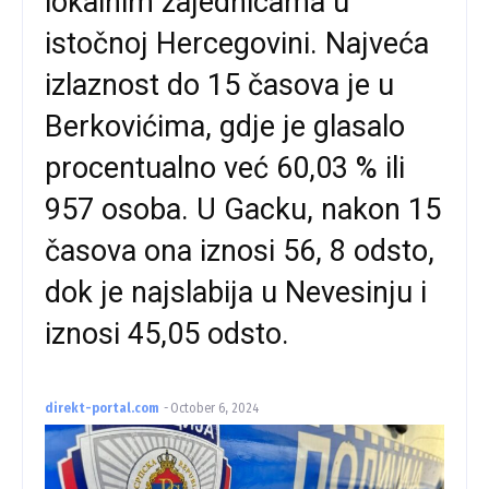
lokalnim zajednicama u
istočnoj Hercegovini. Najveća
izlaznost do 15 časova je u
Berkovićima, gdje je glasalo
procentualno već 60,03 % ili
957 osoba. U Gacku, nakon 15
časova ona iznosi 56, 8 odsto,
dok je najslabija u Nevesinju i
iznosi 45,05 odsto.
direkt-portal.com
-
October 6, 2024