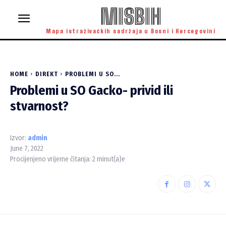
MISBIH
Mapa istraživačkih sadržaja u Bosni i Hercegovini
HOME
DIREKT
PROBLEMI U SO...
Problemi u SO Gacko- privid ili
stvarnost?
Izvor:
admin
June 7, 2022
Procijenjeno vrijeme čitanja:
2
minut(a)e