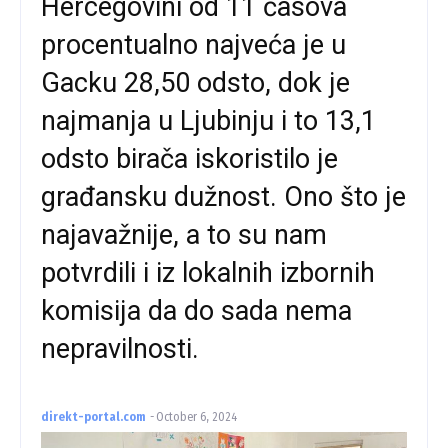
Hercegovini od 11 časova
procentualno najveća je u
Gacku 28,50 odsto, dok je
najmanja u Ljubinju i to 13,1
odsto birača iskoristilo je
građansku dužnost. Ono što je
najavažnije, a to su nam
potvrdili i iz lokalnih izbornih
komisija da do sada nema
nepravilnosti.
direkt-portal.com
-
October 6, 2024