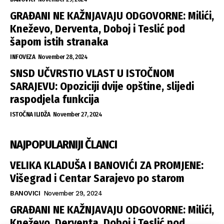
GRAĐANI NE KAŽNJAVAJU ODGOVORNE: Milići,
Kneževo, Derventa, Doboj i Teslić pod
šapom istih stranaka
INFOVEZA
November 28, 2024
SNSD UČVRSTIO VLAST U ISTOČNOM
SARAJEVU: Opoziciji dvije opštine, slijedi
raspodjela funkcija
ISTOČNA ILIDŽA
November 27, 2024
NAJPOPULARNIJI ČLANCI
VELIKA KLADUŠA I BANOVIĆI ZA PROMJENE:
Višegrad i Centar Sarajevo po starom
BANOVICI
November 29, 2024
GRAĐANI NE KAŽNJAVAJU ODGOVORNE: Milići,
Kneževo, Derventa, Doboj i Teslić pod