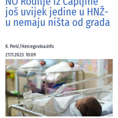
NO Rodilje iz Čapljine
još uvijek jedine u HNŽ-
u nemaju ništa od grada
K. Perić/Hercegovina.info
21.11.2023. 10:09