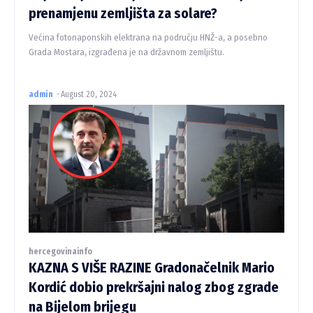
prenamjenu zemljišta za solare?
Većina fotonaponskih elektrana na području HNŽ-a, a posebno
Grada Mostara, izgrađena je na državnom zemljištu.
admin
-
August 20, 2024
hercegovinainfo
KAZNA S VIŠE RAZINE Gradonačelnik Mario
Kordić dobio prekršajni nalog zbog zgrade
na Bijelom brijegu