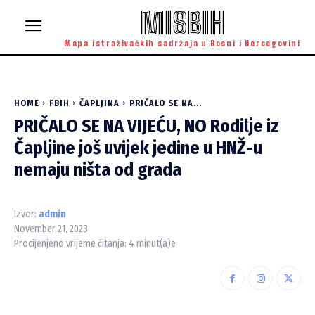
MISBIH
Mapa istraživačkih sadržaja u Bosni i Hercegovini
HOME
FBIH
ČAPLJINA
PRIČALO SE NA...
PRIČALO SE NA VIJEĆU, NO Rodilje iz
Čapljine još uvijek jedine u HNŽ-u
nemaju ništa od grada
Izvor:
admin
November 21, 2023
Procijenjeno vrijeme čitanja:
4
minut(a)e