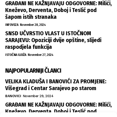
GRAĐANI NE KAŽNJAVAJU ODGOVORNE: Milići,
Kneževo, Derventa, Doboj i Teslić pod
šapom istih stranaka
INFOVEZA
November 28, 2024
SNSD UČVRSTIO VLAST U ISTOČNOM
SARAJEVU: Opoziciji dvije opštine, slijedi
raspodjela funkcija
ISTOČNA ILIDŽA
November 27, 2024
NAJPOPULARNIJI ČLANCI
VELIKA KLADUŠA I BANOVIĆI ZA PROMJENE:
Višegrad i Centar Sarajevo po starom
BANOVICI
November 29, 2024
GRAĐANI NE KAŽNJAVAJU ODGOVORNE: Milići,
Kneževo, Derventa, Doboj i Teslić pod