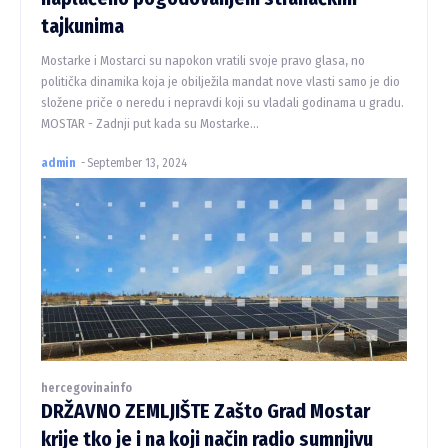
tajkunima
Mostarke i Mostarci su napokon vratili svoje pravo glasa, no
politička dinamika koja je obilježila mandat nove vlasti samo je dio
složene priče o neredu i nepravdi koji su vladali godinama u gradu.
MOSTAR - Zadnji put kada su Mostarke...
admin
-
September 13, 2024
hercegovinainfo
DRŽAVNO ZEMLJIŠTE Zašto Grad Mostar
krije tko je i na koji način radio sumnjivu