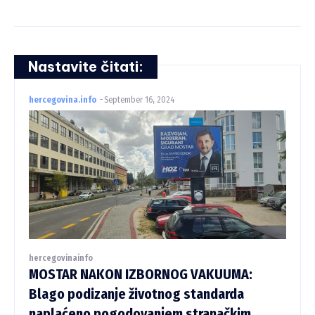
Nastavite čitati:
hercegovina.info
-
September 16, 2024
hercegovinainfo
MOSTAR NAKON IZBORNOG VAKUUMA:
Blago podizanje životnog standarda
naplaćeno pogodovanjem stranačkim