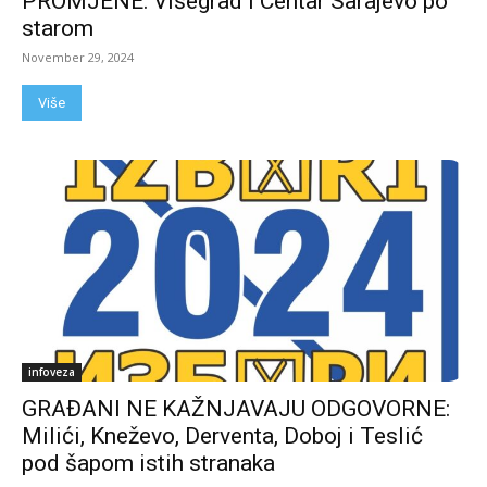
PROMJENE: Višegrad i Centar Sarajevo po
starom
November 29, 2024
Više
infoveza
GRAĐANI NE KAŽNJAVAJU ODGOVORNE:
Milići, Kneževo, Derventa, Doboj i Teslić
pod šapom istih stranaka