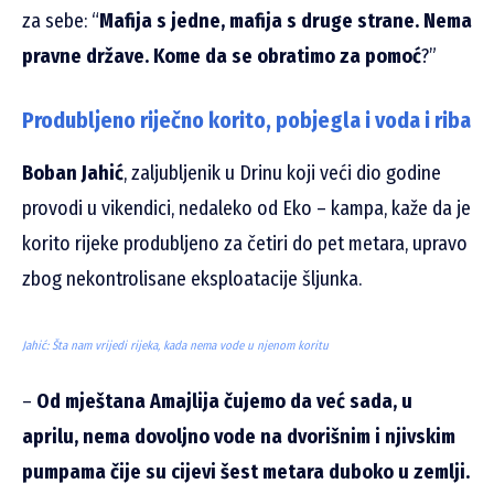
za sebe: “
Mafija s jedne, mafija s druge strane. Nema
pravne države. Kome da se
obratimo za pomoć
?”
Produbljeno riječno korito, pobjegla i voda i riba
Boban Jahić
, zaljubljenik u Drinu koji veći dio godine
provodi u vikendici, nedaleko od Eko – kampa, kaže da je
korito rijeke produbljeno za četiri do pet metara, upravo
zbog nekontrolisane eksploatacije šljunka.
Jahić: Šta nam vrijedi rijeka, kada nema vode u njenom koritu
–
Od mještana Amajlija čujemo da već sada, u
aprilu, nema dovoljno vode na dvorišnim i njivskim
pumpama čije su cijevi šest metara duboko u zemlji.