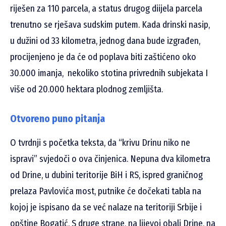
riješen za 110 parcela, a status drugog diijela parcela
trenutno se rješava sudskim putem. Kada drinski nasip,
u dužini od 33 kilometra, jednog dana bude izgrađen,
procijenjeno je da će od poplava biti zaštićeno oko
30.000 imanja, nekoliko stotina privrednih subjekata I
više od 20.000 hektara plodnog zemljišta.
Otvoreno puno pitanja
O tvrdnji s početka teksta, da “krivu Drinu niko ne
ispravi” svjedoči o ova činjenica. Nepuna dva kilometra
od Drine, u dubini teritorije BiH i RS, ispred graničnog
prelaza Pavlovića most, putnike će dočekati tabla na
kojoj je ispisano da se već nalaze na teritoriji Srbije i
opštine Bogatić. S druge strane, na lijevoj obali Drine, na