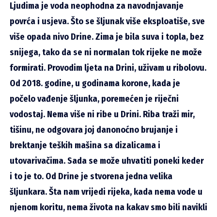
Ljudima je voda neophodna za navodnjavanje
povrća i usjeva. Što se šljunak više eksploatiše, sve
više opada nivo Drine. Zima je bila suva i topla, bez
snijega, tako da se ni normalan tok rijeke ne može
formirati. Provodim ljeta na Drini, uživam u ribolovu.
Od 2018. godine, u godinama korone, kada je
počelo vađenje šljunka, poremećen je riječni
vodostaj. Nema više ni ribe u Drini. Riba traži mir,
tišinu, ne odgovara joj danonoćno brujanje i
brektanje teških mašina sa dizalicama i
utovarivačima. Sada se može uhvatiti poneki keder
i to je to. Od Drine je stvorena jedna velika
šljunkara. Šta nam vrijedi rijeka, kada nema vode u
njenom koritu, nema života na kakav smo bili navikli