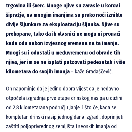
trgovina ili šverc. Mnoge njive su zarasle u korov i
šipražje, na mnogim imanjima su preko noći iznikle
divlje šljunkare za eksploataciju šljunka. Njive su
prekopane, tako da ih vlasnici ne mogu ni pronaći
kada odu nakon izvjesnog vremena na ta imanja.
Mnogi su i odustali u međuvremenu od obrade tih
njiva, jer im se ne isplati putzovati pedesetak i više
kilometara do svojih imanja
– kaže Gradaščević.
On napominje da je jedino dobra vijest da je nedavno
otpočela izgradnja prve etape drinskog nasipa u dužini
od 2,8 kilometarana području Janje i što će, kada se
kompletan drinski nasip jednog dana izgradi, doprinijeti
zaštiti poljoprivrednog zemljišta i seoskih imanja od