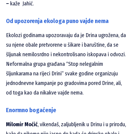
–
kaže Jahić.
Od upozorenja ekologa puno vajde nema
Ekolozi godinama upozoravaju da je Drina ugrožena, da
su njene obale pretvorene u šikare i baruštine, da se
šljunak nemilosrdno i nekontrolisano iskopava i odvozi.
Neformalna grupa građana “Stop nelegalnim
šljunkarama na rijeci Drini” svake godine organizuju
jednodnevne kampanje po gradovima pored Drine, ali,
od toga kao da nikakve vajde nema.
Enormno bogaćenje
Milomir Moćić
, vikendaš, zaljubljenik u Drinu i u prirodu,
kaže da nikome nije jasno do kada će drinske obale i