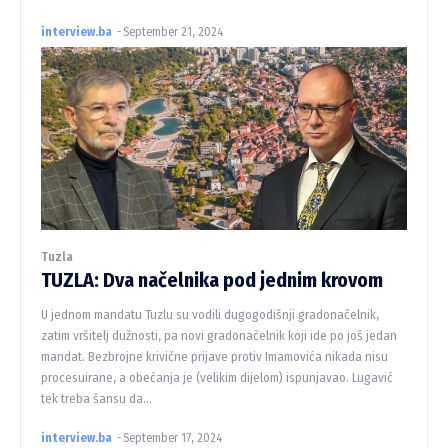
interview.ba
-
September 21, 2024
Tuzla
TUZLA: Dva načelnika pod jednim krovom
U jednom mandatu Tuzlu su vodili dugogodišnji gradonačelnik,
zatim vršitelj dužnosti, pa novi gradonačelnik koji ide po još jedan
mandat. Bezbrojne krivične prijave protiv Imamovića nikada nisu
procesuirane, a obećanja je (velikim dijelom) ispunjavao. Lugavić
tek treba šansu da...
interview.ba
-
September 17, 2024