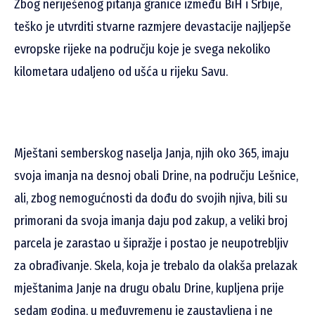
Zbog neriješenog pitanja granice između BiH i Srbije,
teško je utvrditi stvarne razmjere devastacije najljepše
evropske rijeke na području koje je svega nekoliko
kilometara udaljeno od ušća u rijeku Savu.
Mještani semberskog naselja Janja, njih oko 365, imaju
svoja imanja na desnoj obali Drine, na području Lešnice,
ali, zbog nemogućnosti da dođu do svojih njiva, bili su
primorani da svoja imanja daju pod zakup, a veliki broj
parcela je zarastao u šipražje i postao je neupotrebljiv
za obrađivanje. Skela, koja je trebalo da olakša prelazak
mještanima Janje na drugu obalu Drine, kupljena prije
sedam godina, u međuvremenu je zaustavljena i ne