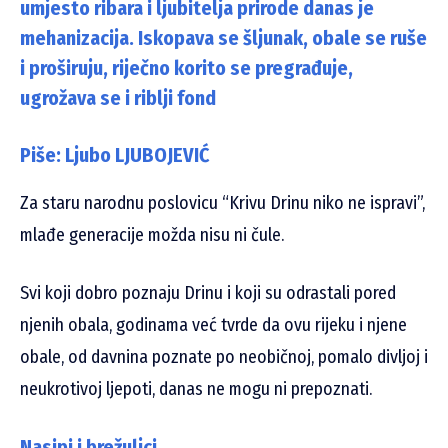
umjesto ribara i ljubitelja prirode danas je
mehanizacija. Iskopava se šljunak, obale se ruše
i proširuju, riječno korito se pregrađuje,
ugrožava se i riblji fond
Piše: Ljubo LJUBOJEVIĆ
Za staru narodnu poslovicu “Krivu Drinu niko ne ispravi”,
mlađe generacije možda nisu ni čule.
Svi koji dobro poznaju Drinu i koji su odrastali pored
njenih obala, godinama već tvrde da ovu rijeku i njene
obale, od davnina poznate po neobičnoj, pomalo divljoj i
neukrotivoj ljepoti, danas ne mogu ni prepoznati.
Nasipi i brežuljci