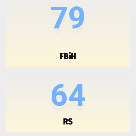
79
FBiH
64
RS