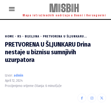
MISBIH
Mapa istraživačkih sadržaja u Bosni i Hercegovini
HOME
RS
BIJELJINA
PRETVORENA U ŠLJUNKARU...
PRETVORENA U ŠLJUNKARU Drina
nestaje u biznisu sumnjivih
uzurpatora
Izvor:
admin
April 12, 2024
Procijenjeno vrijeme čitanja:
6
minut(a)e