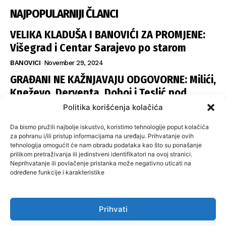
NAJPOPULARNIJI ČLANCI
VELIKA KLADUŠA I BANOVIĆI ZA PROMJENE:
Višegrad i Centar Sarajevo po starom
BANOVICI
November 29, 2024
GRAĐANI NE KAŽNJAVAJU ODGOVORNE: Milići,
Kneževo, Derventa, Doboj i Teslić pod
šapom istih stranaka
Politika korišćenja kolačića
INFOVEZA
November 28, 2024
Da bismo pružili najbolje iskustvo, koristimo tehnologije poput kolačića
SNSD UČVRSTIO VLAST U ISTOČNOM
za pohranu i/ili pristup informacijama na uređaju. Prihvatanje ovih
tehnologija omogućit će nam obradu podataka kao što su ponašanje
SARAJEVU: Opoziciji dvije opštine, slijedi
prilikom pretraživanja ili jedinstveni identifikatori na ovoj stranici.
raspodjela funkcija
Neprihvatanje ili povlačenje pristanka može negativno uticati na
određene funkcije i karakteristike
ISTOČNA ILIDŽA
November 27, 2024
Prihvati