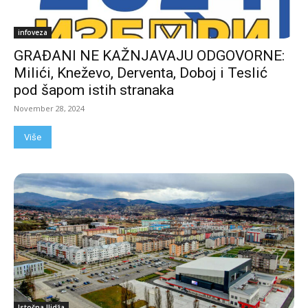
infoveza
GRAĐANI NE KAŽNJAVAJU ODGOVORNE:
Milići, Kneževo, Derventa, Doboj i Teslić
pod šapom istih stranaka
November 28, 2024
Više
Istočna Ilidža