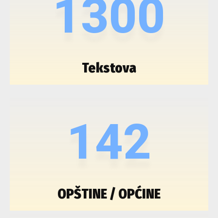
1300
Tekstova
142
OPŠTINE / OPĆINE