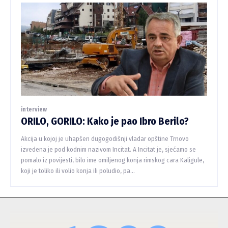
interview
ORILO, GORILO: Kako je pao Ibro Berilo?
Akcija u kojoj je uhapšen dugogodišnji vladar opštine Trnovo
izvedena je pod kodnim nazivom Incitat. A Incitat je, sjećamo se
pomalo iz povijesti, bilo ime omiljenog konja rimskog cara Kaligule,
koji je toliko ili volio konja ili poludio, pa...