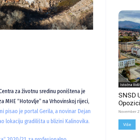
Istočna Ilidž
entra za životnu sredinu poništena je
SNSD 
za MHE “Hotovlje” na Vrhovinskoj rijeci,
Opozici
i pisao je portal Gerila, a novinar Dejan
November 27
 lokaciju gradilišta u blizini Kalinovika.
Više
ka“ 2020/21. za profesionalno,