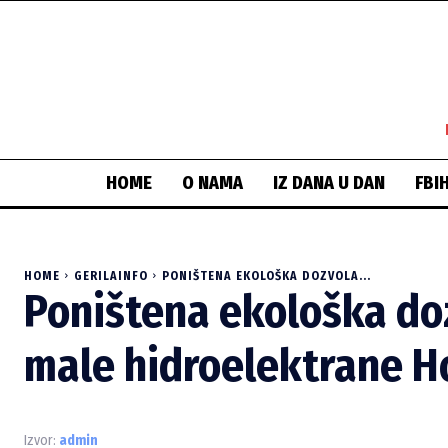
HOME
O NAMA
IZ DANA U DAN
FBI
HOME
GERILAINFO
PONIŠTENA EKOLOŠKA DOZVOLA...
Poništena ekološka do
male hidroelektrane H
Izvor:
admin