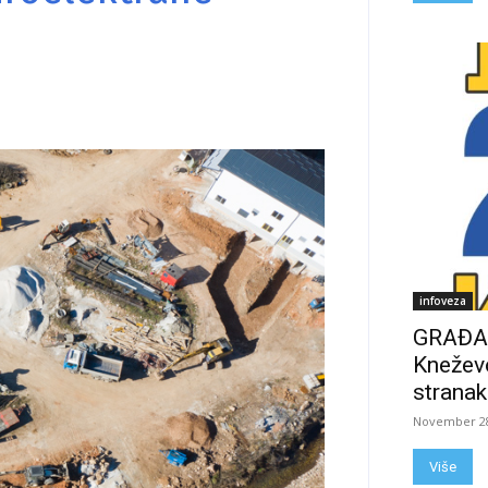
infoveza
GRAĐAN
Kneževo
stranak
November 28
Više