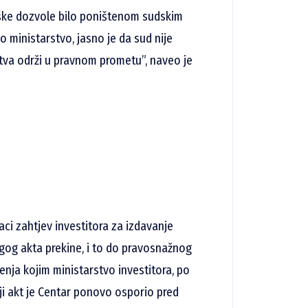
oške dozvole bilo poništenom sudskim
ministarstvo, jasno je da sud nije
stva održi u pravnom prometu”, naveo je
i zahtjev investitora za izdavanje
gog akta prekine, i to do pravosnažnog
nja kojim ministarstvo investitora, po
oji akt je Centar ponovo osporio pred