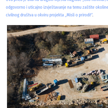
odgovorno i uticajno izvještavanje na temu zaštite okoline
civilnog društva u okviru projekta „Misli o prirodi!“
.