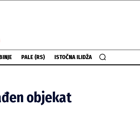
i
BINJE
PALE (RS)
ISTOČNA ILIDŽA
ađen objekat