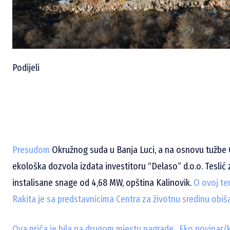
Podijeli
Presudom
Okružnog suda u Banja Luci, a na osnovu tužbe C
ekološka dozvola izdata investitoru “Delaso” d.o.o. Teslić 
instalisane snage od 4,68 MW, opština Kalinovik.
O ovoj tem
Rakita je sa predstavnicima Centra za životnu sredinu obišao
Ova priča je bila na drugom mjestu nagrade „Eko novinar/