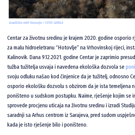
Gradilište mHE Hotovlje / FOTO: GERILA
Centar za životnu sredinu je krajem 2020. godine osporio 
za malu hidroeletranu “Hotovlje” na Vrhovinskoj rijeci, in
Kalinovik. Dana 9.12.2021. godine Centar je zaprimio pres
tužba tužitelja usvaja i navedena ekološka dozvola se
poni
svoju odluku našao kod činjenice da je tužitelj, odnosno C
osporio ekološku dozvolu s obzirom da je ista temeljena n
poništeno u sudskom postupku. Naime, rješenje kojim se 
sprovede procjenu uticaja na životnu sredinu i izradi Studiju
saradnji sa Arhus centrom iz Sarajeva, pred sudom uspješ
kada je isto rješenje bilo i poništeno.