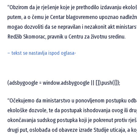
“Obzirom da je rješenje koje je prethodilo izdavanju ekol
putem, a o čemu je Centar blagovremeno upoznao nadležno 
mogao dozvoliti da se nepravilan i nezakonit akt ministar
Redžib Skomorac, pravnik u Centru za životnu sredinu.
– tekst se nastavlja ispod oglasa-
(adsbygoogle = window.adsbygoogle || []).push({});
“Očekujemo da ministarstvo u ponovljenom postupku odbac
ekološke dozvole, te da postupak ishodovanja ovog ili dru
okončavanja sudskog postupka koji je pokrenut protiv rješe
drugi put, oslobađa od obaveze izrade Studije uticaja, a k