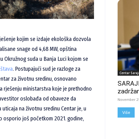
rješenje kojim se izdaje ekološka dozvola
stalisane snage od 4,68 MW, opština
udu Okružnog suda u Banja Luci kojom se
štava
. Postupajući sud je razloge za
Centar Saraj
entar za životnu sredinu, osnovano
SARAJE
a rješenju ministarstva koje je prethodno
zadržan
investitor oslobađa od obaveze da
November 25
 uticaja na životnu sredinu Centar je, u
Više
no osporio još početkom 2021. godine,