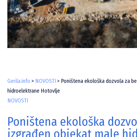
Gerila.info
>
NOVOSTI
>
Poništena ekološka dozvola za be
hidroelektrane Hotovlje
NOVOSTI
Poništena ekološka dozvo
izgrađen objekat male hi