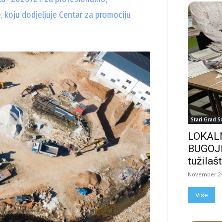
, koju dodjeljuje Centar za promociju
Stari Grad S
LOKALN
BUGOJN
tužilašt
November 26
Više