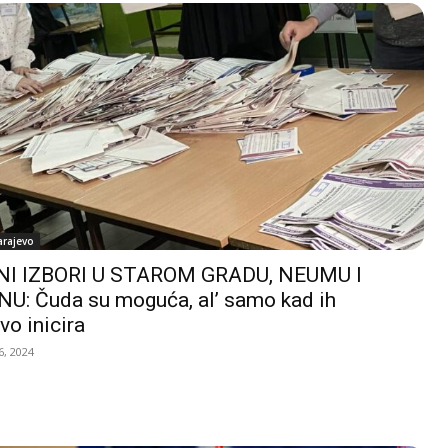
arajevo
I IZBORI U STAROM GRADU, NEUMU I
U: Čuda su moguća, al’ samo kad ih
vo inicira
, 2024