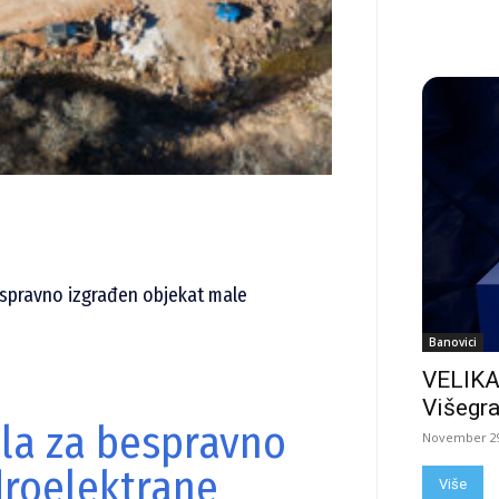
spravno izgrađen objekat male
Banovici
VELIKA
Višegra
la za bespravno
November 29
droelektrane
Više