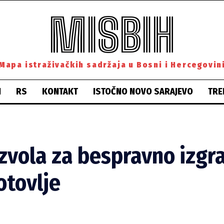
MISBIH
Mapa istraživačkih sadržaja u Bosni i Hercegovin
H
RS
KONTAKT
ISTOČNO NOVO SARAJEVO
TRE
zvola za bespravno izgr
otovlje