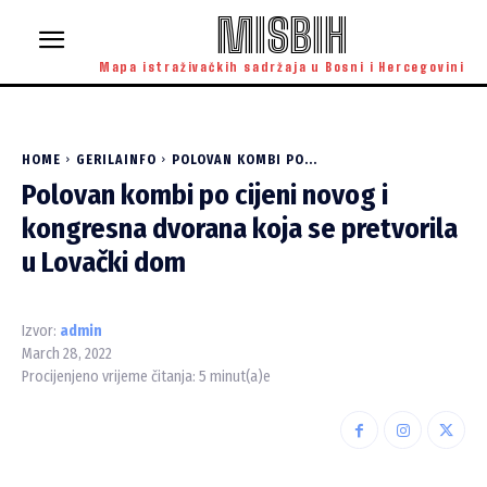
MISBIH
Mapa istraživačkih sadržaja u Bosni i Hercegovini
HOME
GERILAINFO
POLOVAN KOMBI PO...
Polovan kombi po cijeni novog i
kongresna dvorana koja se pretvorila
u Lovački dom
Izvor:
admin
March 28, 2022
Procijenjeno vrijeme čitanja:
5
minut(a)e