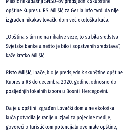
Milišić nekadašnji SNSD-ov predsjednik skupštine
opštine Kupres u RS. Milišić za Gerila info tvrdi da nije
izgrađen nikakav lovački dom već ekološka kuća.
„Opština s tim nema nikakve veze, to su bila sredstva
Svjetske banke a nešto je bilo i sopstvenih sredstava“,
kaže kratko Milišić.
Risto Milišić, inače, bio je predsjednik skupštine opštine
Kupres u RS do decembra 2020. godine, odnosno do
posljednjih lokalnih izbora u Bosni i Hercegovini.
Da je u opštini izgrađen Lovački dom a ne ekološka
kuća potvrdila je ranije u izjavi za pojedine medije,
govoreći o turističkom potencijalu ove male opštine,