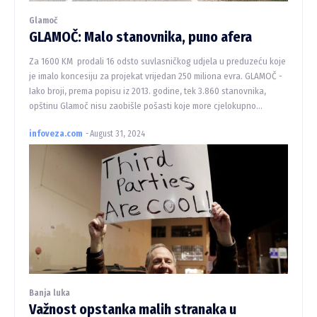
Glamoč
GLAMOČ: Malo stanovnika, puno afera
Za 1600 KM prodali 16 odsto suvlasničkog udjela u preduzeću koje
je imalo koncesiju za projekat vrijedan 250 miliona evra. GLAMOČ -
Iako broji, prema popisu iz 2013. godine, tek 3.860 stanovnika,
opštinu Glamoč nisu zaobišle pošasti koje more cjelokupno...
infoveza.com
-
August 31, 2024
Banja luka
Važnost opstanka malih stranaka u