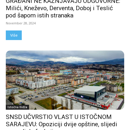
GRAĐANI NE KAŽNJAVAJU ODGOVORNE:
Milići, Kneževo, Derventa, Doboj i Teslić
pod šapom istih stranaka
November 28, 2024
Više
Istočna Ilidža
SNSD UČVRSTIO VLAST U ISTOČNOM
SARAJEVU: Opoziciji dvije opštine, slijedi