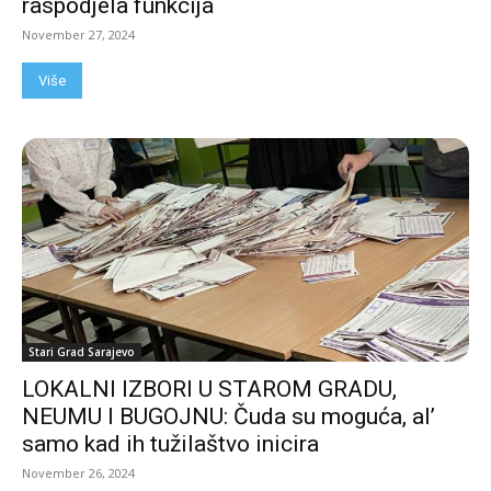
raspodjela funkcija
November 27, 2024
Više
Stari Grad Sarajevo
LOKALNI IZBORI U STAROM GRADU,
NEUMU I BUGOJNU: Čuda su moguća, al’
samo kad ih tužilaštvo inicira
November 26, 2024