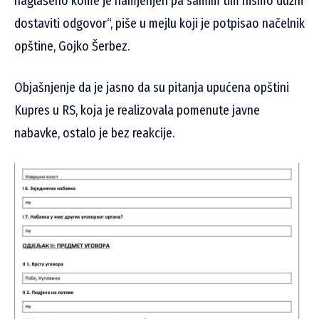
naglašeno kome je namjenjen pa samim tim nismo dužni
dostaviti odgovor“, piše u mejlu koji je potpisao načelnik
opštine, Gojko Šerbez.
Objašnjenje da je jasno da su pitanja upućena opštini
Kupres u RS, koja je realizovala pomenute javne
nabavke, ostalo je bez reakcije.