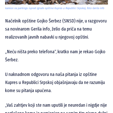
kamion na parkingu ispred zgrade opštine Kupres u Republici Srpskoj, foto Gerila info
Načelnik opštine Gojko Šerbez (SNSD) nije, u razgovoru
sa novinarom Gerila info, želio da priča na temu
realizovanih javnih nabavki u njegovoj opštini.
„Neću ništa preko telefona“, kratko nam je rekao Gojko
Šerbez.
U naknadnom odgovoru na naša pitanja iz opštine
Kupres u Republici Srpskoj objašnjavaju da ne razumiju
kome su pitanja upućena.
„Vaš zahtjev koji ste nam uputili je neuredan i nigdje nije