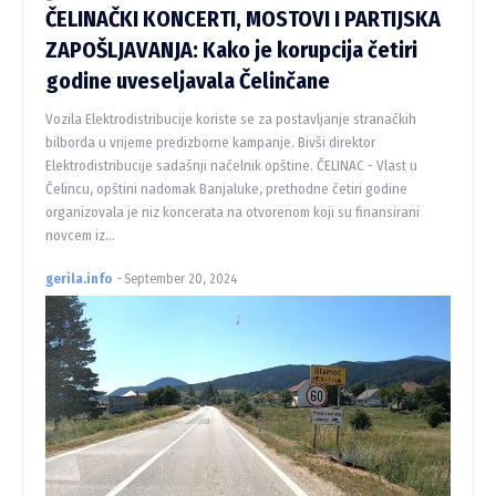
ČELINAČKI KONCERTI, MOSTOVI I PARTIJSKA
ZAPOŠLJAVANJA: Kako je korupcija četiri
godine uveseljavala Čelinčane
Vozila Elektrodistribucije koriste se za postavljanje stranačkih
bilborda u vrijeme predizborne kampanje. Bivši direktor
Elektrodistribucije sadašnji načelnik opštine. ČELINAC - Vlast u
Čelincu, opštini nadomak Banjaluke, prethodne četiri godine
organizovala je niz koncerata na otvorenom koji su finansirani
novcem iz...
gerila.info
-
September 20, 2024