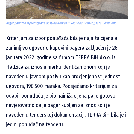
bager parkiran ispred zgrade opštine Kupres u Republici Srpskoj, foto Gerila info
Kriterijum za izbor ponuđača bila je najniža cijena a
zanimljivo ugovor o kupovini bagera zaključen je 26.
januara 2022. godine sa firmom TERRA BiH d.o.o. iz
Hadžića za iznos u marku identičan onom koji je
naveden u javnom pozivu kao procjenjena vrijednost
ugovora, 196 500 maraka. Podsjećamo kriterijum za
odabir ponuđača je bio najniža cijena pa je gotovo
nevjerovatno da je bager kupljen za iznos koji je
naveden u tenderskoj dokumentaciji. TERRA BiH bila je i
jedini ponuđač na tenderu.