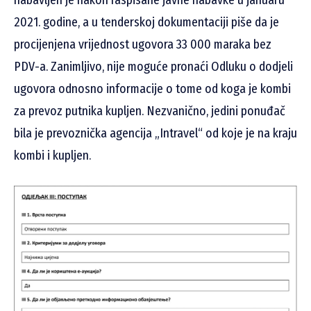
nabavljen je nakon raspisane javne nabavke u januaru
2021. godine, a u tenderskoj dokumentaciji piše da je
procijenjena vrijednost ugovora 33 000 maraka bez
PDV-a. Zanimljivo, nije moguće pronaći Odluku o dodjeli
ugovora odnosno informacije o tome od koga je kombi
za prevoz putnika kupljen. Nezvanično, jedini ponuđač
bila je prevoznička agencija „Intravel“ od koje je na kraju
kombi i kupljen.