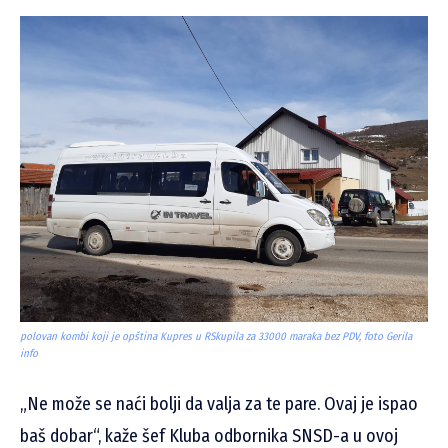
polovan kombi koji je opština Kupres u RSkupila za 33000 maraka bez PDV, foto Gerila
info
„Ne može se naći bolji da valja za te pare. Ovaj je ispao
baš dobar“, kaže šef Kluba odbornika SNSD-a u ovoj