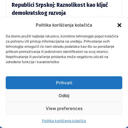
Republici Srpskoj: Raznolikost kao ključ
demokratskog razvoja
Kako se približavaju lokalni izbori u Republici Srpskoj, politička
Politika korišćenja kolačića
scena sve više postaje arena za nekoliko velikih stranaka koje već
imaju značajan uticaj na republičkom i lokalnom nivou. U ovakvom
Da bismo pružili najbolje iskustvo, koristimo tehnologije poput kolačića
okruženju, male stranke suočavaju se s ozbiljnim izazovima,
za pohranu i/ili pristup informacijama na uređaju. Prihvatanje ovih
tehnologija omogućit će nam obradu podataka kao što su ponašanje
uključujući nedostatak sredstava, ograničenu medijsku
prilikom pretraživanja ili jedinstveni identifikatori na ovoj stranici.
zastupljenost i pritiske da se priklone većim, dominantnim
Neprihvatanje ili povlačenje pristanka može negativno uticati na
političkim subjektima. Međutim, opstanak malih stranaka u
određene funkcije i karakteristike
Republici Srpskoj je od ključnog značaja za očuvanje političkog
pluralizma i demokratskog društva.
Prihvati
Odbij
1300
View preferences
Politika korišćenja kolačića