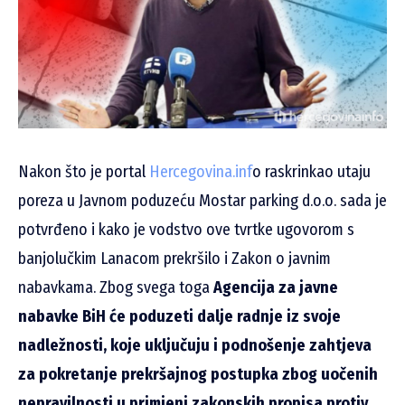
Nakon što je portal
Hercegovina.inf
o raskrinkao utaju
poreza u Javnom poduzeću Mostar parking d.o.o. sada je
potvrđeno i kako je vodstvo ove tvrtke ugovorom s
banjolučkim Lanacom prekršilo i Zakon o javnim
nabavkama. Zbog svega toga
Agencija za javne
nabavke BiH će poduzeti dalje radnje iz svoje
nadležnosti, koje uključuju i podnošenje zahtjeva
za pokretanje prekršajnog postupka zbog uočenih
nepravilnosti u primjeni zakonskih propisa protiv