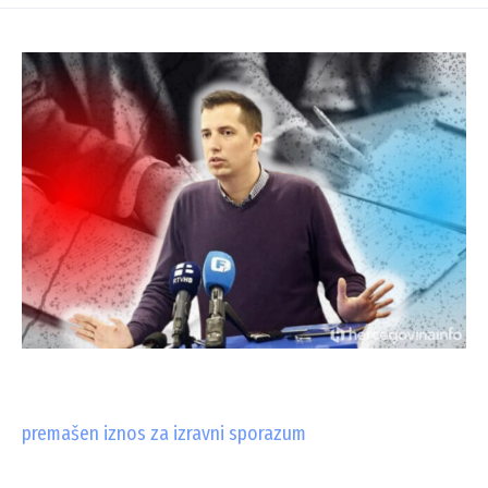
premašen iznos za izravni sporazum