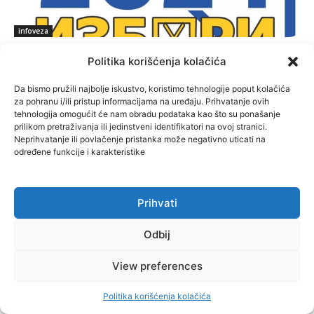
infoveza
GRAĐANI NE KAŽNJAVAJU ODGOVORNE:
Politika korišćenja kolačića
Milići, Kneževo, Derventa, Doboj i Teslić
pod šapom istih stranaka
Da bismo pružili najbolje iskustvo, koristimo tehnologije poput kolačića
za pohranu i/ili pristup informacijama na uređaju. Prihvatanje ovih
November 28, 2024
tehnologija omogućit će nam obradu podataka kao što su ponašanje
prilikom pretraživanja ili jedinstveni identifikatori na ovoj stranici.
Više
Neprihvatanje ili povlačenje pristanka može negativno uticati na
određene funkcije i karakteristike
Prihvati
Odbij
View preferences
Politika korišćenja kolačića
Istočna Ilidža