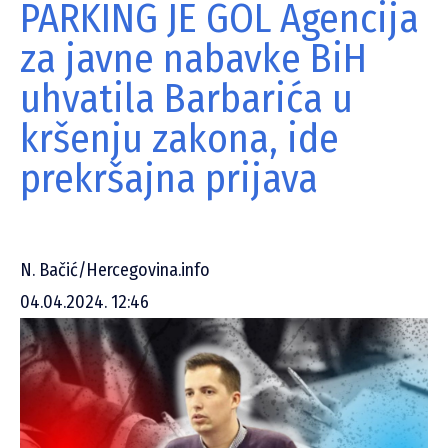
PARKING JE GOL Agencija
za javne nabavke BiH
uhvatila Barbarića u
kršenju zakona, ide
prekršajna prijava
N. Bačić/Hercegovina.info
04.04.2024. 12:46