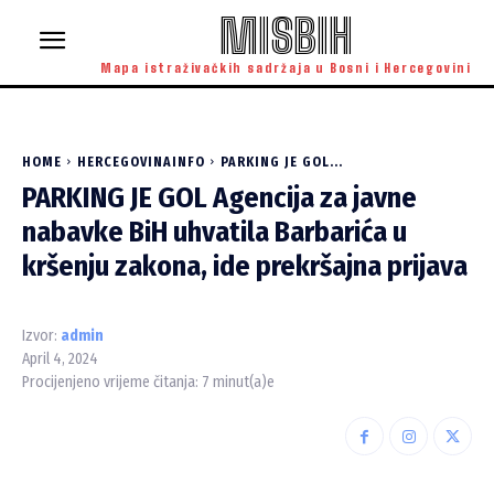
MISBIH
Mapa istraživačkih sadržaja u Bosni i Hercegovini
HOME
HERCEGOVINAINFO
PARKING JE GOL...
PARKING JE GOL Agencija za javne
nabavke BiH uhvatila Barbarića u
kršenju zakona, ide prekršajna prijava
Izvor:
admin
April 4, 2024
Procijenjeno vrijeme čitanja:
7
minut(a)e