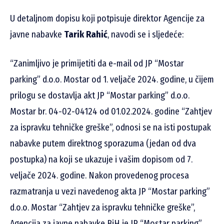
U detaljnom dopisu koji potpisuje direktor Agencije za
javne nabavke
Tarik Rahić
, navodi se i sljedeće:
“Zanimljivo je primijetiti da e-mail od JP “Mostar
parking” d.o.o. Mostar od 1. veljače 2024. godine, u čijem
prilogu se dostavlja akt JP “Mostar parking” d.o.o.
Mostar br. 04-02-04124 od 01.02.2024. godine “Zahtjev
za ispravku tehničke greške”, odnosi se na isti postupak
nabavke putem direktnog sporazuma (jedan od dva
postupka) na koji se ukazuje i vašim dopisom od 7.
veljače 2024. godine. Nakon provedenog procesa
razmatranja u vezi navedenog akta JP “Mostar parking”
d.o.o. Mostar “Zahtjev za ispravku tehničke greške”,
Agencija za javne nabavke BiH je JP “Mostar parking”