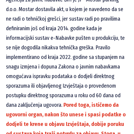
d.o.o. Mostar dostavila akt, u kojem je navedeno da se
ne radi o tehničkoj grešci, jer sustav radi po pravilima
definiranim još od kraja 2014. godine kada je
informacijski sustav e-Nabavke pušten u produkciju, te
se nije dogodila nikakva tehnička greška. Pravilo
implementirano od kraja 2022. godine sa stupanjem na
snagu izmjena i dopuna Zakona o javnim nabavkama
omogućava ispravku podataka o dodjeli direktnog
sporazuma ili objavljenog Izvještaja o provedenom
postupku direktnog sporazuma u roku od 60 dana od
dana zaključenja ugovora.
Pored toga, ističemo da
ugovorni organ, nakon što unese i spasi podatke o
dodjeli te krene u objavu Izvještaja, dobije poruku
od sustava koja traži potvrdu za objavu. Stoga, u