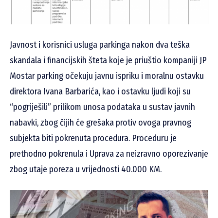
Javnost i korisnici usluga parkinga nakon dva teška
skandala i financijskih šteta koje je priuštio kompaniji JP
Mostar parking očekuju javnu ispriku i moralnu ostavku
direktora Ivana Barbarića, kao i ostavku ljudi koji su
“pogriješili” prilikom unosa podataka u sustav javnih
nabavki, zbog čijih će grešaka protiv ovoga pravnog
subjekta biti pokrenuta procedura. Proceduru je
prethodno pokrenula i Uprava za neizravno oporezivanje
zbog utaje poreza u vrijednosti 40.000 KM.