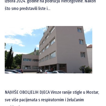
izbora 2024. godine na području Hercegovine. Nakon
što smo predstavili liste i…
NAJVIŠE OBOLJELIH DJECA Viroze ranije stigle u Mostar,
sve više pacijenata s respiratornim i želučanim