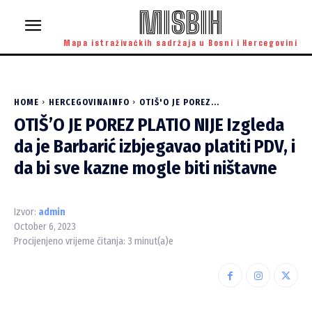
MISBIH
Mapa istraživačkih sadržaja u Bosni i Hercegovini
HOME
HERCEGOVINAINFO
OTIŠ'O JE POREZ...
OTIŠ’O JE POREZ PLATIO NIJE Izgleda
da je Barbarić izbjegavao platiti PDV, i
da bi sve kazne mogle biti ništavne
Izvor:
admin
October 6, 2023
Procijenjeno vrijeme čitanja:
3
minut(a)e