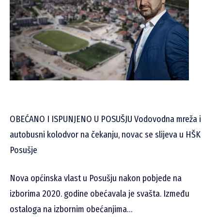
OBEĆANO I ISPUNJENO U POSUŠJU Vodovodna mreža i
autobusni kolodvor na čekanju, novac se slijeva u HŠK
Posušje
Nova općinska vlast u Posušju nakon pobjede na
izborima 2020. godine obećavala je svašta. Između
ostaloga na izbornim obećanjima…