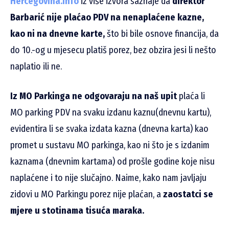
Hercegovina.info
iz više izvora saznaje da
direktor
Barbarić nije plaćao PDV na nenaplaćene kazne,
kao ni na dnevne karte,
što bi bile osnove financija, da
do 10.-og u mjesecu platiš porez, bez obzira jesi li nešto
naplatio ili ne.
Iz MO Parkinga ne odgovaraju na naš upit
plaća li
MO parking PDV na svaku izdanu kaznu(dnevnu kartu),
evidentira li se svaka izdata kazna (dnevna karta) kao
promet u sustavu MO parkinga, kao ni što je s izdanim
kaznama (dnevnim kartama) od prošle godine koje nisu
naplaćene i to nije slučajno. Naime, kako nam javljaju
zidovi u MO Parkingu porez nije plaćan, a
zaostatci se
mjere u stotinama tisuća maraka.