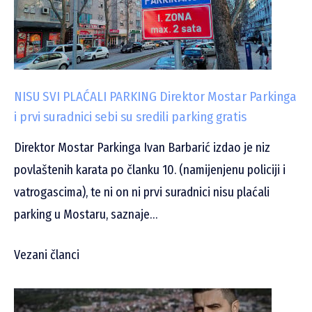
NISU SVI PLAĆALI PARKING Direktor Mostar Parkinga
i prvi suradnici sebi su sredili parking gratis
Direktor Mostar Parkinga Ivan Barbarić izdao je niz
povlaštenih karata po članku 10. (namijenjenu policiji i
vatrogascima), te ni on ni prvi suradnici nisu plaćali
parking u Mostaru, saznaje…
Vezani članci