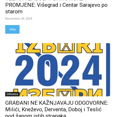
PROMJENE: Višegrad i Centar Sarajevo po
starom
November 29, 2024
Više
infoveza
GRAĐANI NE KAŽNJAVAJU ODGOVORNE:
Milići, Kneževo, Derventa, Doboj i Teslić
pod šapom istih stranaka