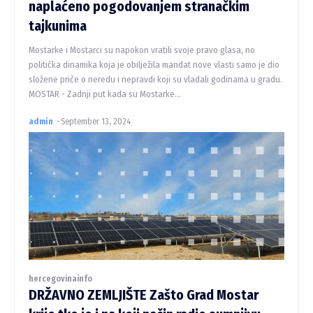
naplaćeno pogodovanjem stranačkim
tajkunima
Mostarke i Mostarci su napokon vratili svoje pravo glasa, no
politička dinamika koja je obilježila mandat nove vlasti samo je dio
složene priče o neredu i nepravdi koji su vladali godinama u gradu.
MOSTAR - Zadnji put kada su Mostarke...
admin
-
September 13, 2024
hercegovinainfo
DRŽAVNO ZEMLJIŠTE Zašto Grad Mostar