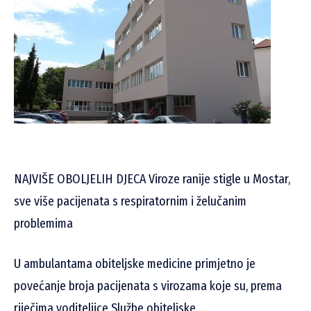
NAJVIŠE OBOLJELIH DJECA Viroze ranije stigle u Mostar,
sve više pacijenata s respiratornim i želučanim
problemima
U ambulantama obiteljske medicine primjetno je
povećanje broja pacijenata s virozama koje su, prema
riječima voditeljice Službe obiteljske…