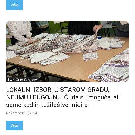
Više
Stari Grad Sarajevo
LOKALNI IZBORI U STAROM GRADU,
NEUMU I BUGOJNU: Čuda su moguća, al’
samo kad ih tužilaštvo inicira
November 26, 2024
Više