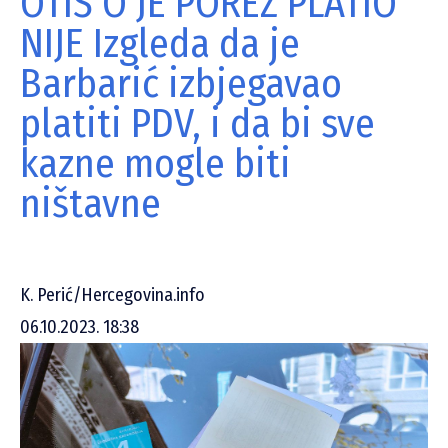
OTIŠ’O JE POREZ PLATIO
NIJE Izgleda da je
Barbarić izbjegavao
platiti PDV, i da bi sve
kazne mogle biti
ništavne
K. Perić/Hercegovina.info
06.10.2023. 18:38