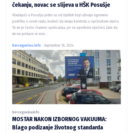
čekanju, novac se slijeva u HŠK Posušje
Vladajući u Posušju jedni su od rijetkih kojI uživaju ogromnu
podršku u svom radu, budući da imaju kontrolu u općinskom vijeću.
To im je često i kamen spoticanja, jer se oporbeni vijećnici žale da
im ne prolaze ni one...
hercegovina.info
-
September 16, 2024
hercegovinainfo
MOSTAR NAKON IZBORNOG VAKUUMA:
Blago podizanje životnog standarda