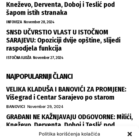
Kneževo, Derventa, Doboj i Teslić pod
šapom istih stranaka
INFOVEZA
November 28, 2024
SNSD UČVRSTIO VLAST U ISTOČNOM
SARAJEVU: Opoziciji dvije opštine, slijedi
raspodjela funkcija
ISTOČNA ILIDŽA
November 27, 2024
NAJPOPULARNIJI ČLANCI
VELIKA KLADUŠA I BANOVIĆI ZA PROMJENE:
Višegrad i Centar Sarajevo po starom
BANOVICI
November 29, 2024
GRAĐANI NE KAŽNJAVAJU ODGOVORNE: Milići,
Kneževo, Derventa, Doboj i Teslić pod
šapom istih stranaka
Politika korišćenja kolačića