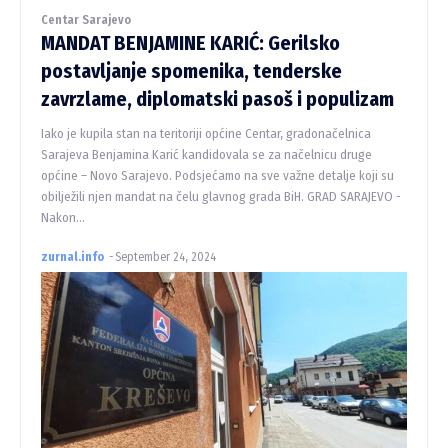
Centar Sarajevo
MANDAT BENJAMINE KARIĆ: Gerilsko
postavljanje spomenika, tenderske
zavrzlame, diplomatski pasoš i populizam
Iako je kupila stan na teritoriji općine Centar, gradonačelnica
Sarajeva Benjamina Karić kandidovala se za načelnicu druge
općine – Novo Sarajevo. Podsjećamo na sve važne detalje koji su
obilježili njen mandat na čelu glavnog grada BiH. GRAD SARAJEVO -
Nakon...
zurnal.info
-
September 24, 2024