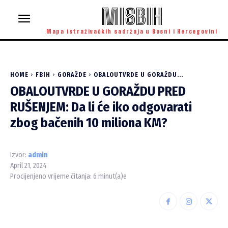
MISBIH
Mapa istraživačkih sadržaja u Bosni i Hercegovini
HOME
FBIH
GORAŽDE
OBALOUTVRDE U GORAŽDU...
OBALOUTVRDE U GORAŽDU PRED
RUŠENJEM: Da li će iko odgovarati
zbog bačenih 10 miliona KM?
Izvor:
admin
April 21, 2024
Procijenjeno vrijeme čitanja:
6
minut(a)e