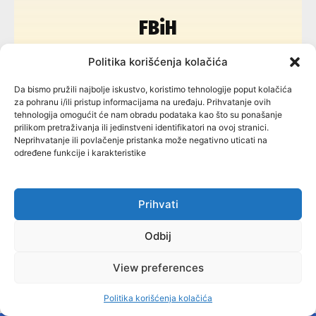
FBiH
Politika korišćenja kolačića
64
Da bismo pružili najbolje iskustvo, koristimo tehnologije poput kolačića
za pohranu i/ili pristup informacijama na uređaju. Prihvatanje ovih
tehnologija omogućit će nam obradu podataka kao što su ponašanje
prilikom pretraživanja ili jedinstveni identifikatori na ovoj stranici.
Neprihvatanje ili povlačenje pristanka može negativno uticati na
određene funkcije i karakteristike
RS
Prihvati
Odbij
View preferences
Politika korišćenja kolačića