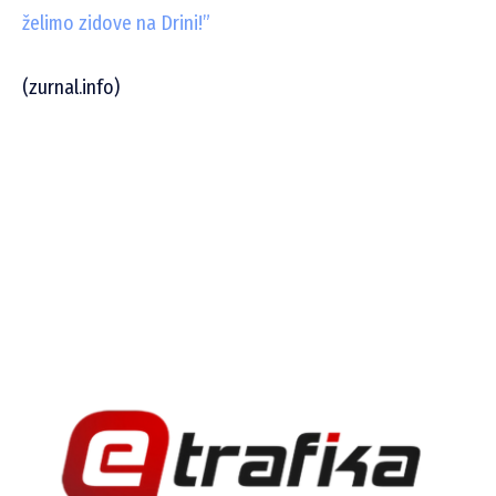
želimo zidove na Drini!”
(zurnal.info)