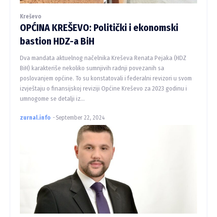
Kreševo
OPĆINA KREŠEVO: Politički i ekonomski
bastion HDZ-a BiH
Dva mandata aktuelnog načelnika Kreševa Renata Pejaka (HDZ
BiH) karakteriše nekoliko sumnjivih radnji povezanih sa
poslovanjem općine. To su konstatovali i federalni revizori u svom
izvještaju o finansijskoj reviziji Općine Kreševo za 2023 godinu i
umnogome se detalji iz...
zurnal.info
-
September 22, 2024