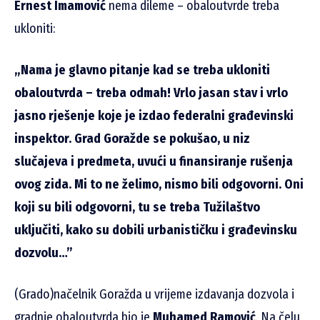
Ernest Imamović
nema dileme – obaloutvrde treba
ukloniti:
„Nama je glavno pitanje kad se treba ukloniti
obaloutvrda – treba odmah! Vrlo jasan stav i vrlo
jasno rješenje koje je izdao federalni građevinski
inspektor
. Grad Goražde se pokušao, u niz
slučajeva i predmeta, uvući u finansiranje rušenja
ovog zida. Mi to ne želimo, nismo bili odgovorni. Oni
koji su bili odgovorni, tu se treba Tužilaštvo
uključiti, kako su dobili urbanističku i građevinsku
dozvolu…”
(Grado)načelnik Goražda u vrijeme izdavanja dozvola i
gradnje obaloutvrda bio je
Muhamed Ramović
. Na čelu