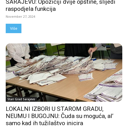
SARAJEVU: Opoziciji dvije opštine, slijedi
raspodjela funkcija
November 27, 2024
Više
Stari Grad Sarajevo
LOKALNI IZBORI U STAROM GRADU,
NEUMU I BUGOJNU: Čuda su moguća, al’
samo kad ih tužilaštvo inicira