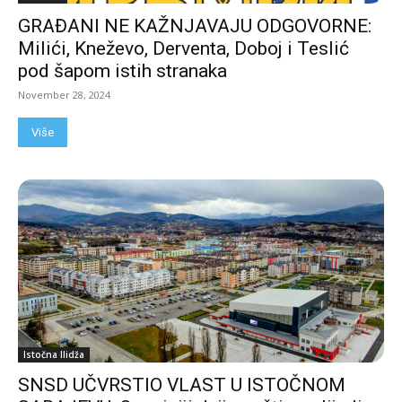
GRAĐANI NE KAŽNJAVAJU ODGOVORNE:
Milići, Kneževo, Derventa, Doboj i Teslić
pod šapom istih stranaka
November 28, 2024
Više
Istočna Ilidža
SNSD UČVRSTIO VLAST U ISTOČNOM