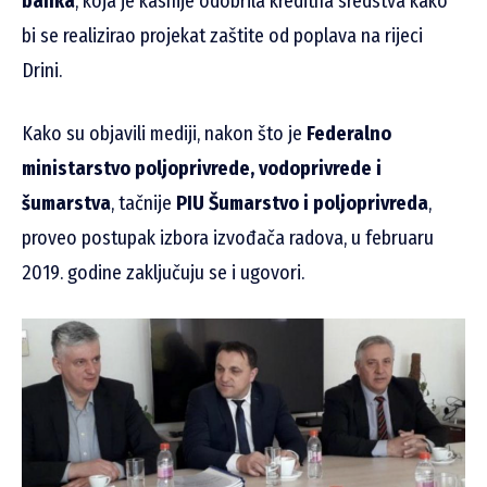
banka
, koja je kasnije odobrila kreditna sredstva kako
bi se realizirao projekat zaštite od poplava na rijeci
Drini.
Kako su objavili mediji, nakon što je
Federalno
ministarstvo poljoprivrede, vodoprivrede i
šumarstva
, tačnije
PIU Šumarstvo i poljoprivreda
,
proveo postupak izbora izvođača radova, u februaru
2019. godine zaključuju se i ugovori.