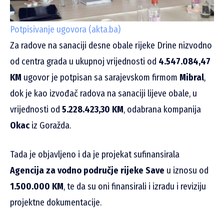
Potpisivanje ugovora (akta.ba)
Za radove na sanaciji desne obale rijeke Drine nizvodno
od centra grada u ukupnoj vrijednosti od
4.547.084,47
KM
ugovor je potpisan sa sarajevskom firmom
Mibral
,
dok je kao izvođač radova na sanaciji lijeve obale, u
vrijednosti od
5.228.423,30 KM
, odabrana kompanija
Okac
iz Goražda.
Tada je objavljeno i da je projekat sufinansirala
Agencija za vodno područje rijeke Save
u iznosu od
1.500.000 KM
, te da su oni finansirali i izradu i reviziju
projektne dokumentacije.