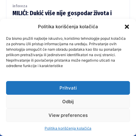
infoveza
MILIĆI: Dukić više nije gospodar života i
smrti, u najavi i hapšenja
Politika korišćenja kolačića
Javna je tajna da je Rajko Dukić, privrednik iz opštine Milići, zajedno
sa svojom kompanijom „Boksit“ i njenim ćerkama firmama više od
Da bismo pružili najbolje iskustvo, koristimo tehnologije poput kolačića
za pohranu i/ili pristup informacijama na uređaju. Prihvatanje ovih
dvije decenije gospodario, ne samo ovom opštinom, nego i čitavom
tehnologija omogućit će nam obradu podataka kao što su ponašanje
regijom Birač. MILIĆI - Ipak, unazad nekoliko godina...
prilikom pretraživanja ili jedinstveni identifikatori na ovoj stranici.
Neprihvatanje ili povlačenje pristanka može negativno uticati na
određene funkcije i karakteristike
1300
Prihvati
Odbij
View preferences
Tekstova
Politika korišćenja kolačića