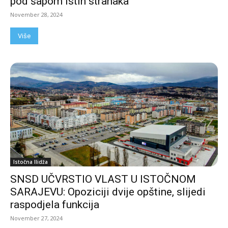
pod šapom istih stranaka
November 28, 2024
Više
Istočna Ilidža
SNSD UČVRSTIO VLAST U ISTOČNOM
SARAJEVU: Opoziciji dvije opštine, slijedi
raspodjela funkcija
November 27, 2024