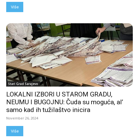
Više
Stari Grad Sarajevo
LOKALNI IZBORI U STAROM GRADU,
NEUMU I BUGOJNU: Čuda su moguća, al’
samo kad ih tužilaštvo inicira
November 26, 2024
Više