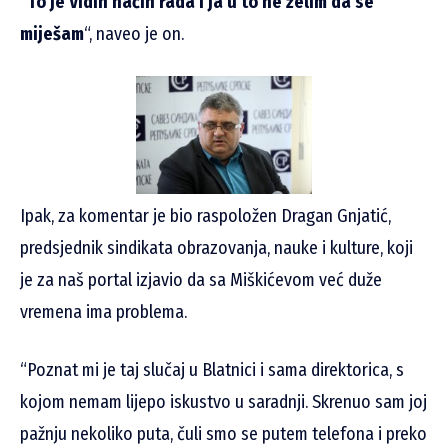
“
To je Vidin način rada i ja u to ne želim da se
miješam
“, naveo je on.
Ipak, za komentar je bio raspoložen Dragan Gnjatić,
predsjednik sindikata obrazovanja, nauke i kulture, koji
je za naš portal izjavio da sa Miškićevom već duže
vremena ima problema.
“Poznat mi je taj slučaj u Blatnici i sama direktorica, s
kojom nemam lijepo iskustvo u saradnji. Skrenuo sam joj
pažnju nekoliko puta, čuli smo se putem telefona i preko