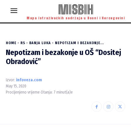
MISBIH
Mapa istraživačkih sadržaja u Bosni i Hercegovini
HOME
RS
BANJA LUKA
NEPOTIZAM I BEZAKONJE...
Nepotizam i bezakonje u OŠ “Dositej
Obradović”
Izvor:
infoveza.com
May 15, 2020
Procijenjeno vrijeme čitanja:
7
minut(a)e